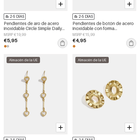
2-5 DÍAS
2-5 DÍAS
Pendientes de aro de acero
Pendientes de botón de acero
inoxidable Circle Simple Daily
inoxidable con forma
Simple Series Joyería para mujer
geométrica, sencillos, de la
MSRP €19,99
MSRP €15,99
serie Daily Simple, joyería para
€5,95
€4,95
mujer.
Almacén de la UE
Almacén de la UE
2-5 DÍAS
2-5 DÍAS