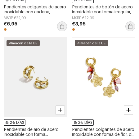
Pendientes colgantes de acero
Pendientes de botón de acero
inoxidable con cadena,
inoxidable con forma irregular,
elegantes, ideales para
sencillos, de la serie Daily
MSRP €22,99
MSRP €12,99
reuniones o fiestas. Colección
Simple, joyería para mujer.
€6,95
€3,95
de lujo para mujer.
Almacén de la UE
Almacén de la UE
2-5 DÍAS
2-5 DÍAS
Pendientes de aro de acero
Pendientes colgantes de acero
inoxidable con forma
inoxidable con forma de flor, de