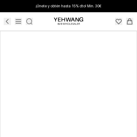
¡Únete y obtén hasta 15% dto! Mín. 30€
B2B WHOLESALER