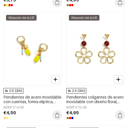
Almacén de la UE
Almacén de la UE
2-5 DÍAS
2-5 DÍAS
Pendientes de acero inoxidable
Pendientes colgantes de acero
con cuentas, forma elíptica,
inoxidable con diseño floral,
lindos, de la serie Daily Simple,
serie Daily Simple, joyería para
MSRP €14,99
MSRP €15,99
joyería para mujer
mujer
€4,50
€4,95