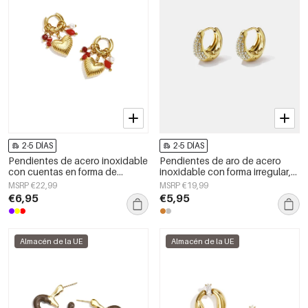
2-5 DÍAS
2-5 DÍAS
Pendientes de acero inoxidable
Pendientes de aro de acero
con cuentas en forma de
inoxidable con forma irregular,
corazón, sencillos, de la serie
sencillos, de la serie Daily
MSRP €22,99
MSRP €19,99
Daily Simple. Joyería para mujer.
Simple, joyería para mujer.
€6,95
€5,95
Almacén de la UE
Almacén de la UE