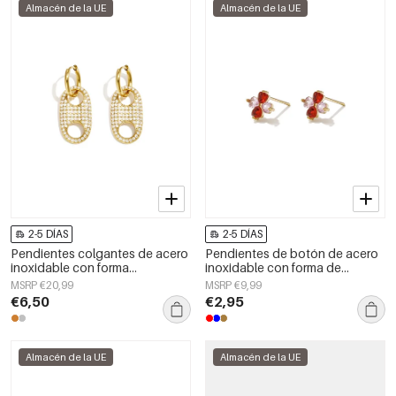
Almacén de la UE
Almacén de la UE
2-5 DÍAS
2-5 DÍAS
Pendientes colgantes de acero
Pendientes de botón de acero
inoxidable con forma
inoxidable con forma de
geométrica, sencillos para el día
corazón, sencillos, de la serie
MSRP €20,99
MSRP €9,99
a día, de la serie Simple. Joyería
Daily Simple, joyería para mujer.
€6,50
€2,95
para mujer.
Almacén de la UE
Almacén de la UE