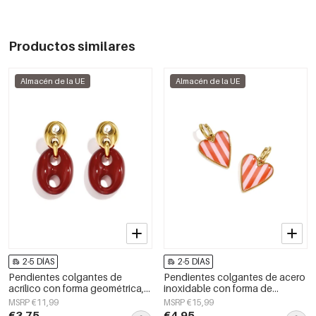
Productos similares
Almacén de la UE
Almacén de la UE
2-5 DÍAS
2-5 DÍAS
Pendientes colgantes de
Pendientes colgantes de acero
acrílico con forma geométrica,
inoxidable con forma de
estilo casual y sencillo para uso
corazón, sencillos, de la serie
MSRP €11,99
MSRP €15,99
diario. Joyería para mujer.
Daily Simple, joyería para mujer.
€3,75
€4,95