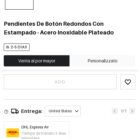
Pendientes De Botón Redondos Con
Estampado - Acero Inoxidable Plateado
2-5 DÍAS
Venta al por mayor
Personalizzato
ADD
Entrega:
1/1
United States
DHL Express Air
Tiempo de tránsito 2 días
laborables