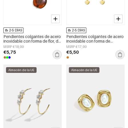
2-5 DÍAS
2-5 DÍAS
Pendientes colgantes de acero
Pendientes colgantes de acero
inoxidable con forma de flor, de
inoxidable con forma de
la serie Daily Simple, joyería para
corazón, sencillos, de la serie
MSRP €18,99
MSRP €17,99
mujer.
Daily Simple, joyería para mujer.
€5,75
€5,50
Almacén de la UE
Almacén de la UE