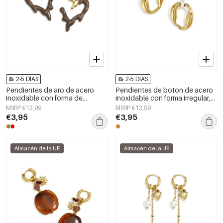
2-5 DÍAS
2-5 DÍAS
Pendientes de aro de acero
Pendientes de botón de acero
inoxidable con forma de
inoxidable con forma irregular,
corazón, sencillos, de la serie
sencillos, de la serie Daily
MSRP €12,99
MSRP €12,99
Daily Simple, joyería para mujer.
Simple, joyería para mujer.
€3,95
€3,95
Almacén de la UE
Almacén de la UE