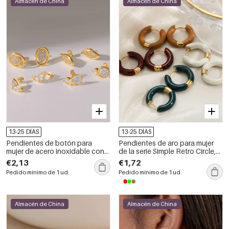
Almacén de China
Almacén de China
13-25 DÍAS
13-25 DÍAS
Pendientes de botón para
Pendientes de aro para mujer
mujer de acero inoxidable con
de la serie Simple Retro Circle,
forma geométrica, resistentes al
de acero inoxidable, resistentes
€2,13
€1,72
agua y de color dorado, de la
al agua y color dorado.
Pedido mínimo de 1 ud.
Pedido mínimo de 1 ud.
serie Simple.
Almacén de China
Almacén de China