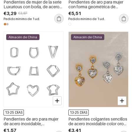
Pendientes de mujer de la serie
Pendientes de aro para mujer
Luxurious con borla, de acero
con forma geométrica de
inoxidable, impermeables y de
estrella simple, de acero
€3,29
€5,51
€3,87
color dorado con diamantes de
inoxidable, impermeables y de
Pedido mínimo de 1 ud.
Pedido mínimo de 1 ud.
imitación.
color dorado con diamantes de
imitación.
Almacén de China
Almacén de China
13-25 DÍAS
13-25 DÍAS
Pendientes de aro para mujer
Pendientes colgantes sencillos
de acero inoxidable,
de acero inoxidable color oro
impermeables, con forma
con circonitas y forma de
€1,57
€3,41