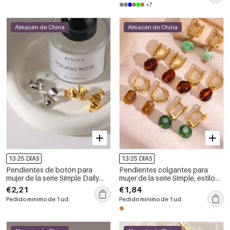
+7
piedra natural.
Almacén de China
Almacén de China
13-25 DÍAS
13-25 DÍAS
Pendientes de botón para
Pendientes colgantes para
mujer de la serie Simple Daily
mujer de la serie Simple, estilo
con forma geométrica, de acero
retro, con forma irregular, color
€2,21
€1,84
inoxidable y color dorado,
cobre y oro.
Pedido mínimo de 1 ud.
Pedido mínimo de 1 ud.
resistentes al agua.