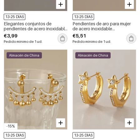
13-25 DÍAS
13-25 DÍAS
Elegantes conjuntos de
Pendientes de aro para mujer
pendientes de acero inoxidable
de acero inoxidable
color oro con circonitas de la
impermeables con diseño de
€3,99
€5,51
marca Clover para mujer.
patchwork circular, de la serie
Pedido mínimo de 1 ud.
Pedido mínimo de 1 ud.
Simple y elegantes.
Almacén de China
Almacén de China
-15%
13-25 DÍAS
13-25 DÍAS