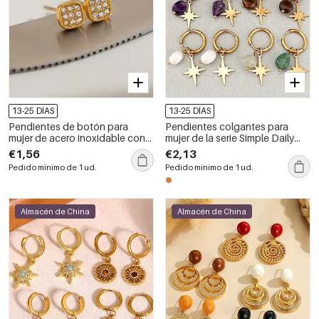
13-25 DÍAS
13-25 DÍAS
Pendientes de botón para
Pendientes colgantes para
mujer de acero inoxidable con
mujer de la serie Simple Daily
circonita color oro, resistentes
Beads Star, de acero
€1,56
€2,13
al agua y con forma geométrica.
inoxidable, resistentes al agua,
Pedido mínimo de 1 ud.
Pedido mínimo de 1 ud.
color dorado y con piedras
naturales.
Almacén de China
Almacén de China