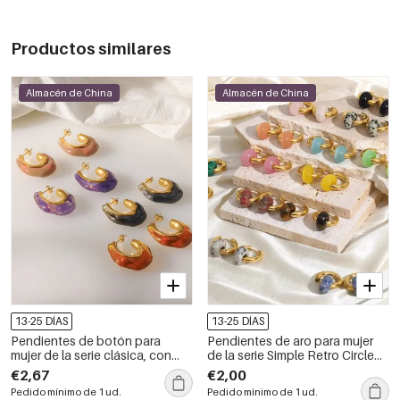
Productos similares
Almacén de China
Almacén de China
13-25 DÍAS
13-25 DÍAS
Pendientes de botón para
Pendientes de aro para mujer
mujer de la serie clásica, con
de la serie Simple Retro Circle
forma geométrica retro, de
con degradado de color, de
€2,67
€2,00
acero inoxidable y color
acero inoxidable, resistentes al
Pedido mínimo de 1 ud.
Pedido mínimo de 1 ud.
dorado, resistentes al agua.
agua y color dorado, con