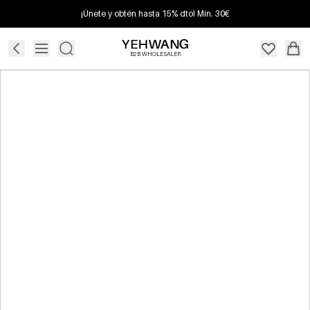
¡Únete y obtén hasta 15% dto! Mín. 30€
B2B WHOLESALER