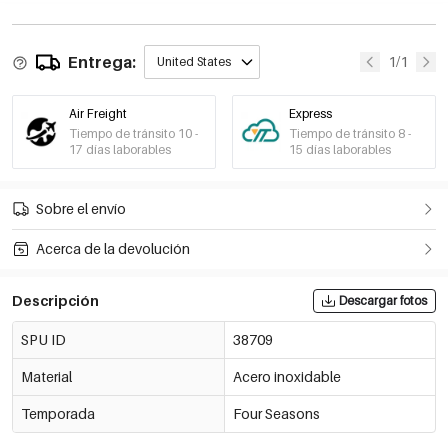
Entrega:
1/1
United States
Air Freight
Express
Tiempo de tránsito 10 -
Tiempo de tránsito 8 -
17 días laborables
15 días laborables
Sobre el envío
Acerca de la devolución
Descripción
Descargar fotos
SPU ID
38709
Material
Acero inoxidable
Temporada
Four Seasons