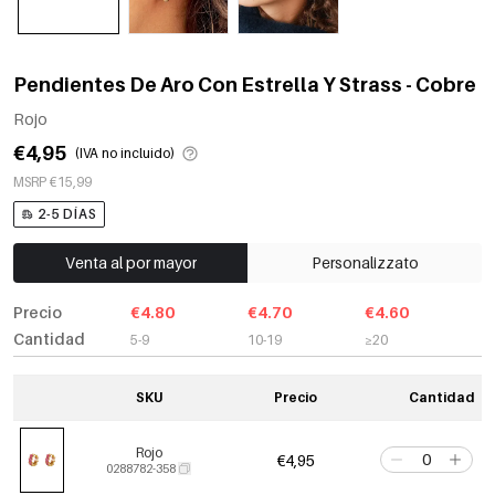
Pendientes De Aro Con Estrella Y Strass - Cobre
Rojo
€4,95
(IVA no incluido)
MSRP €15,99
2-5 DÍAS
Venta al por mayor
Personalizzato
Precio
€4.80
€4.70
€4.60
Cantidad
5-9
10-19
≥20
SKU
Precio
Cantidad
Rojo
€4,95
0288782-358