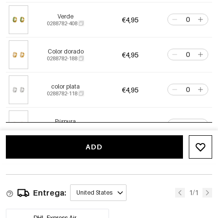
Verde
€4,95
0288782-408
Color dorado
€4,95
0288782-188
color plata
€4,95
0288782-118
Púrpura
€4,95
0288782-608
ADD
Entrega:
1/1
United States
DHL Express Air