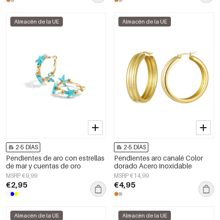
Almacén de la UE
Almacén de la UE
2-5 DÍAS
2-5 DÍAS
Pendientes de aro con estrellas
Pendientes aro canalé Color
de mar y cuentas de oro
dorado Acero inoxidable
MSRP €9,99
MSRP €14,99
€2,95
€4,95
Almacén de la UE
Almacén de la UE