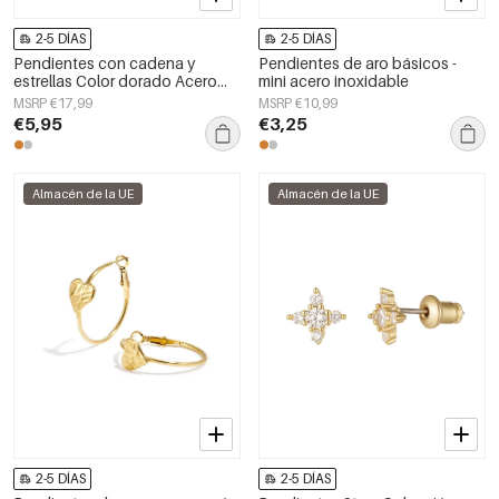
2-5 DÍAS
2-5 DÍAS
Pendientes con cadena y
Pendientes de aro básicos -
estrellas Color dorado Acero
mini acero inoxidable
inoxidable
MSRP €17,99
MSRP €10,99
€5,95
€3,25
Almacén de la UE
Almacén de la UE
2-5 DÍAS
2-5 DÍAS