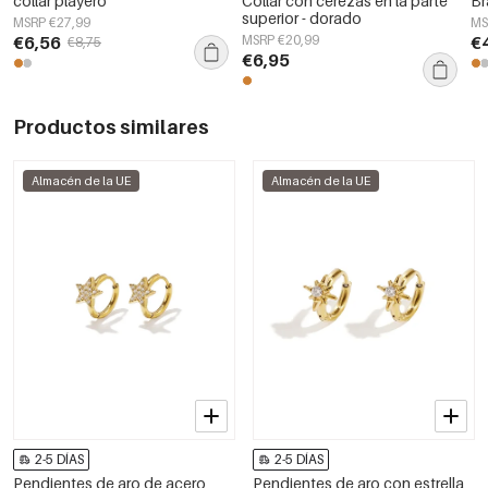
collar playero
Collar con cerezas en la parte
Br
superior - dorado
MSRP €27,99
MS
€6,56
MSRP €20,99
€
€8,75
€6,95
Productos similares
Almacén de la UE
Almacén de la UE
2-5 DÍAS
2-5 DÍAS
Pendientes de aro de acero
Pendientes de aro con estrella