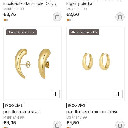
inoxidable Star Simple Daily
fugaz y piedra
Simple Series Joyería para mujer
MSRP €11,99
MSRP €11,99
€3,75
€3,50
Almacén de la UE
Almacén de la UE
2-5 DÍAS
2-5 DÍAS
pendientes de rayas
pendientes de aro con clase
MSRP €14,99
MSRP €13,99
€4,95
€4,50