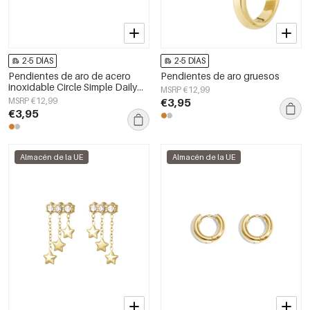
2-5 DÍAS
2-5 DÍAS
Pendientes de aro de acero
Pendientes de aro gruesos
inoxidable Circle Simple Daily
MSRP €12,99
Simple Series Joyería para mujer
MSRP €12,99
€3,95
€3,95
Almacén de la UE
Almacén de la UE