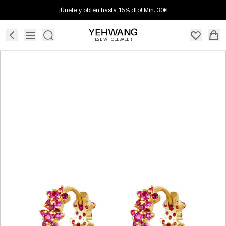
¡Únete y obtén hasta 15% dto! Mín. 30€
B2B WHOLESALER