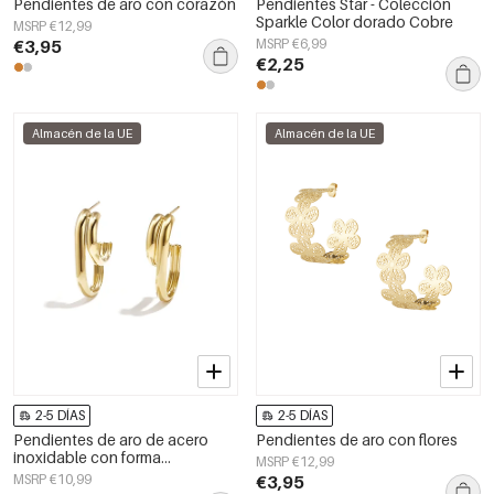
Pendientes de aro con corazón
Pendientes Star - Colección
Sparkle Color dorado Cobre
MSRP €12,99
€3,95
MSRP €6,99
€2,25
Almacén de la UE
Almacén de la UE
2-5 DÍAS
2-5 DÍAS
Pendientes de aro de acero
Pendientes de aro con flores
inoxidable con forma
MSRP €12,99
geométrica, estilo casual y
MSRP €10,99
€3,95
sencillo para uso diario. Joyería