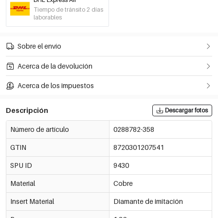
Tiempo de tránsito 2 días
laborables
Sobre el envío
Acerca de la devolución
Acerca de los impuestos
Descripción
Descargar fotos
Número de artículo
0288782-358
GTIN
8720301207541
SPU ID
9430
Material
Cobre
Insert Material
Diamante de imitación