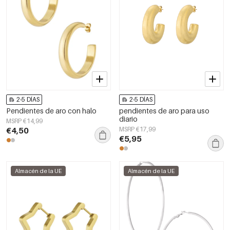
2-5 DÍAS
2-5 DÍAS
Pendientes de aro con halo
pendientes de aro para uso
diario
MSRP €14,99
€4,50
MSRP €17,99
€5,95
Almacén de la UE
Almacén de la UE