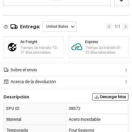
Entrega:
1/1
United States
Air Freight
Express
Tiempo de tránsito 10 -
Tiempo de tránsito 8 -
17 días laborables
15 días laborables
Sobre el envío
Acerca de la devolución
Descripción
Descargar fotos
SPU ID
38572
Material
Acero inoxidable
Temporada
Four Seasons