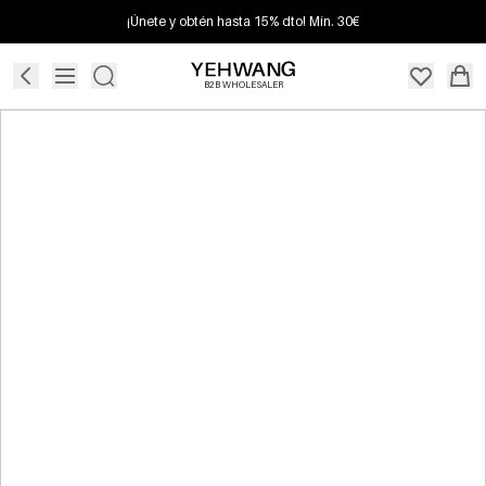
¡Únete y obtén hasta 15% dto! Mín. 30€
B2B WHOLESALER