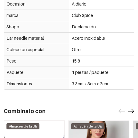
Occasion
A diario
marca
Club Spice
Shape
Declaración
Ear needle material
Acero inoxidable
Colección especial
Otro
Peso
15.8
Paquete
1 piezas / paquete
Dimensiones
3.3cm x 3cm x 2cm
Combínalo con
Almacén de la UE
Almacén de la UE