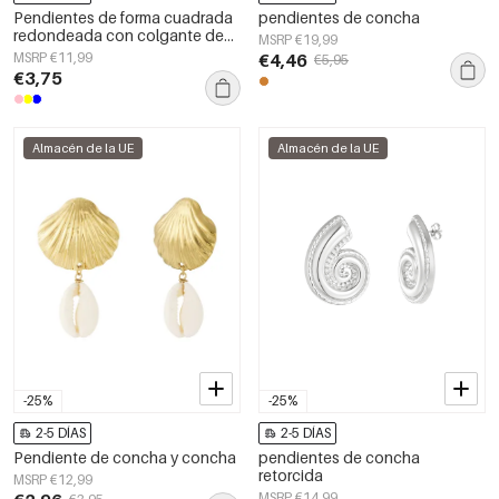
Pendientes de forma cuadrada
pendientes de concha
redondeada con colgante de
MSRP €19,99
concha.
MSRP €11,99
€4,46
€5,95
€3,75
Almacén de la UE
Almacén de la UE
-25%
-25%
2-5 DÍAS
2-5 DÍAS
Pendiente de concha y concha
pendientes de concha
retorcida
MSRP €12,99
MSRP €14,99