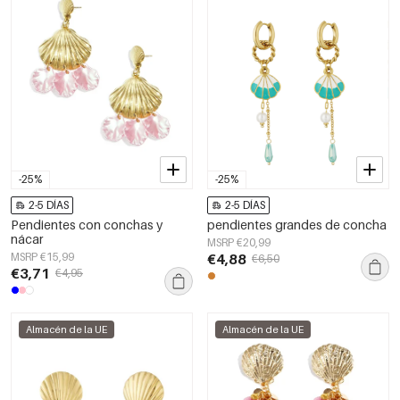
-25%
-25%
2-5 DÍAS
2-5 DÍAS
Pendientes con conchas y
pendientes grandes de concha
nácar
MSRP €20,99
MSRP €15,99
€4,88
€6,50
€3,71
€4,95
Almacén de la UE
Almacén de la UE