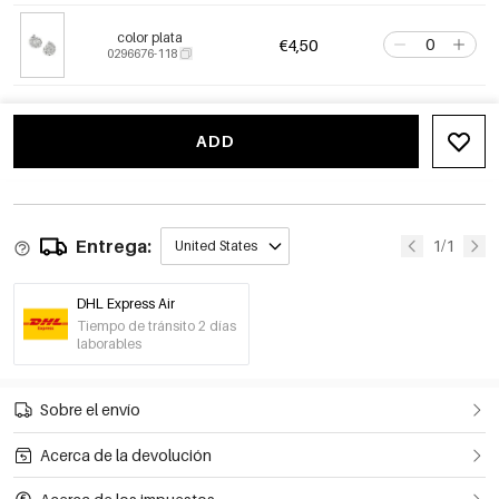
color plata
€4,50
0296676-118
ADD
Entrega:
1/1
United States
DHL Express Air
Tiempo de tránsito 2 días
laborables
Sobre el envío
Acerca de la devolución