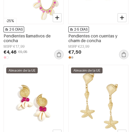
-25%
2-5 DÍAS
2-5 DÍAS
Pendientes llamativos de
Pendientes con cuentas y
concha
charm de concha
MSRP €17,99
MSRP €23,99
€4,46
€7,50
€5,95
Almacén de la UE
Almacén de la UE