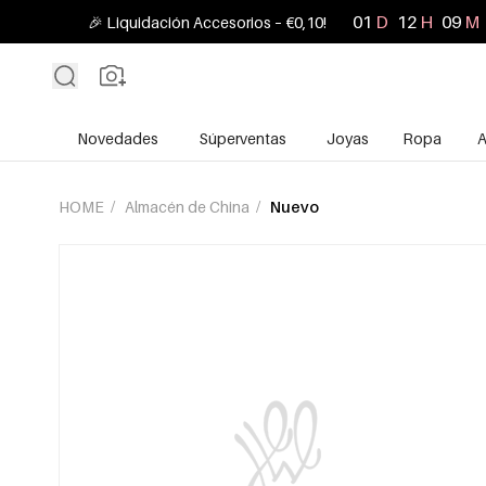
01
D
12
H
09
M
🎉 Liquidación Accesorios – €0,10!
Novedades
Súperventas
Joyas
Ropa
A
HOME
/
Almacén de China
/
Nuevo