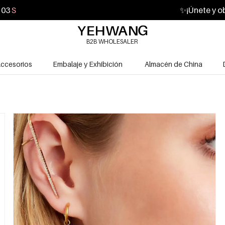
03
S
✨
¡Únete y o
B2B WHOLESALER
ccesorios
Embalaje y Exhibición
Almacén de China