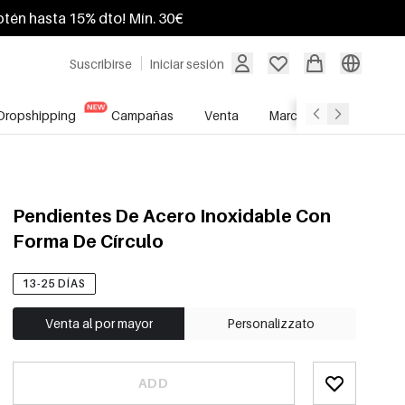
btén hasta 15% dto! Mín. 30€
Suscribirse
Iniciar sesión
Dropshipping
Campañas
Venta
Marcas
Servicio A
Pendientes De Acero Inoxidable Con
Forma De Círculo
13-25 DÍAS
Venta al por mayor
Personalizzato
ADD