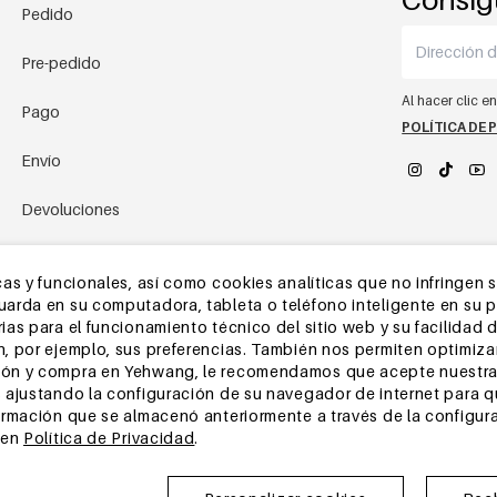
Pedido
Pre-pedido
Al hacer clic e
Pago
POLÍTICA DE 
Envío
Devoluciones
YEHWANG 
Almacén de China
as y funcionales, así como cookies analíticas que no infringen 
rda en su computadora, tableta o teléfono inteligente en su pri
Otras preguntas
as para el funcionamiento técnico del sitio web y su facilidad d
, por ejemplo, sus preferencias. También nos permiten optimizar
ón y compra en Yehwang, le recomendamos que acepte nuestra 
 ajustando la configuración de su navegador de internet para 
ormación que se almacenó anteriormente a través de la configur
 en
Política de Privacidad
.