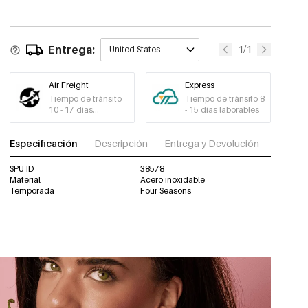
Entrega:
1/1
United States
Air Freight
Express
Tiempo de tránsito
Tiempo de tránsito 8
10 - 17 días
- 15 días laborables
laborables
Especificación
Descripción
Entrega y Devolución
Descar
SPU ID
38578
Material
Acero inoxidable
Temporada
Four Seasons