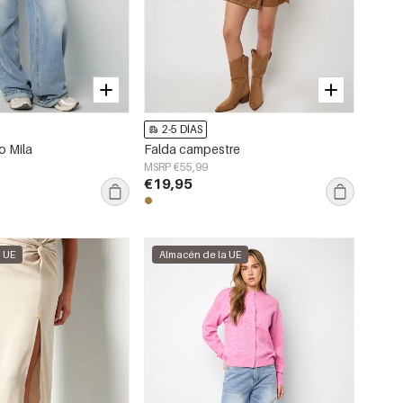
2-5 DÍAS
o Mila
Falda campestre
MSRP €55,99
€19,95
a UE
Almacén de la UE