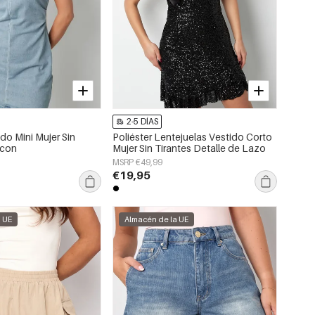
2-5 DÍAS
do Mini Mujer Sin
Poliéster Lentejuelas Vestido Corto
con
Mujer Sin Tirantes Detalle de Lazo
MSRP €49,99
€19,95
a UE
Almacén de la UE