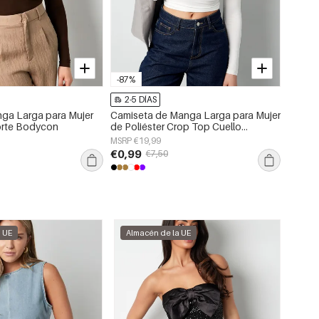
-87%
2-5 DÍAS
2-5 
ga Larga para Mujer
Camiseta de Manga Larga para Mujer
Chaque
Corte Bodycon
de Poliéster Crop Top Cuello
Poliést
Cuadrado Corte Bodycon
Sólido
MSRP €19,99
MSRP €
€0,99
€22,
€7,50
a UE
Almacén de la UE