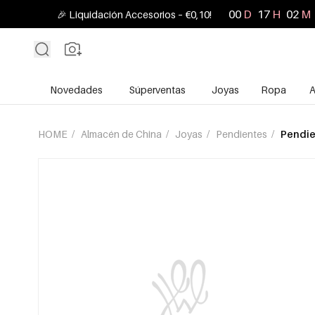
00
D
17
H
02
M
🎉 Liquidación Accesorios – €0,10!
Novedades
Súperventas
Joyas
Ropa
A
HOME
/
Almacén de China
/
Joyas
/
Pendientes
/
Pendie