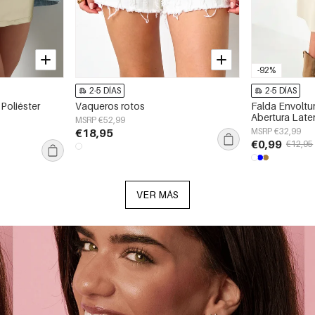
-92%
2-5 DÍAS
2-5 DÍAS
 Poliéster
Vaqueros rotos
Falda Envoltur
Abertura Late
MSRP €52,99
€18,95
MSRP €32,99
€0,99
€12,95
VER MÁS