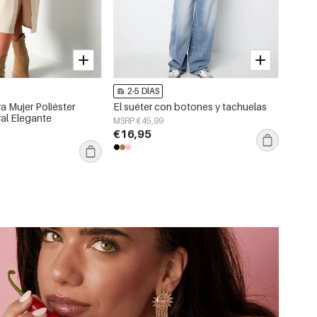
2-5 DÍAS
a Mujer Poliéster
El suéter con botones y tachuelas
ral Elegante
MSRP €45,99
€16,95