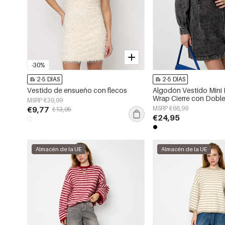
-30%
2-5 DÍAS
2-5 DÍAS
Vestido de ensueño con flecos
Algodón Vestido Mini M
Wrap Cierre con Dobl
MSRP €39,99
€9,77
MSRP €66,99
€13,95
€24,95
Almacén de la UE
Almacén de la UE