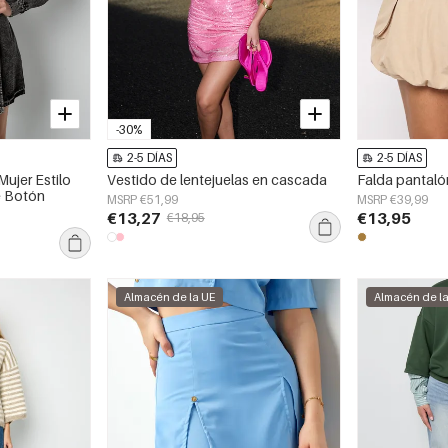
-30%
2-5 DÍAS
2-5 DÍAS
ujer Estilo
Vestido de lentejuelas en cascada
Falda pantaló
e Botón
MSRP €51,99
MSRP €39,99
€13,27
€13,95
€18,95
Almacén de la UE
Almacén de l