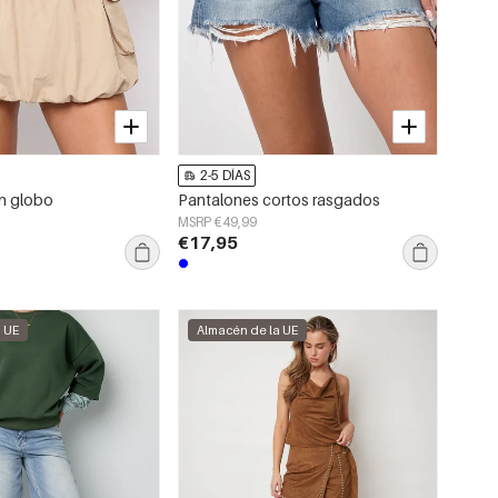
2-5 DÍAS
n globo
Pantalones cortos rasgados
MSRP €49,99
€17,95
a UE
Almacén de la UE