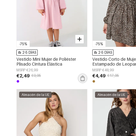
-75%
-75%
2-5 DÍAS
2-5 DÍAS
Vestido Mini Mujer de Poliéster
Vestido Corto de Mujer
Plisado Cintura Elástica
Estampado de Leopa
Abullonada
MSRP €26,99
MSRP €48,99
€2,49
€4,49
€9,95
€17,95
Almacén de la UE
Almacén de la UE