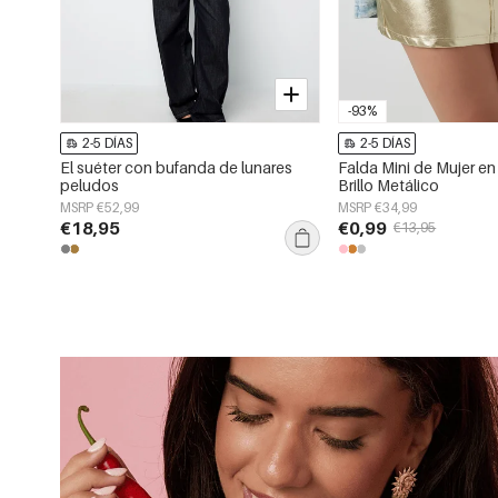
-93%
2-5 DÍAS
2-5 DÍAS
El suéter con bufanda de lunares
Falda Mini de Mujer en
peludos
Brillo Metálico
MSRP €52,99
MSRP €34,99
€18,95
€0,99
€13,95