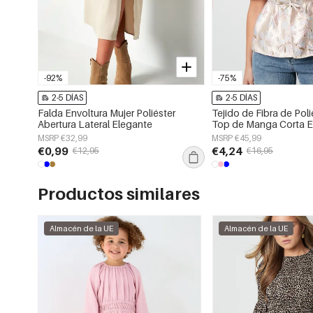
-92%
-75%
2-5 DÍAS
2-5 DÍAS
Falda Envoltura Mujer Poliéster
Tejido de Fibra de Poli
Abertura Lateral Elegante
Top de Manga Corta E
Estampado Floral
MSRP €32,99
MSRP €45,99
€0,99
€4,24
€12,95
€16,95
Productos similares
Almacén de la UE
Almacén de la UE