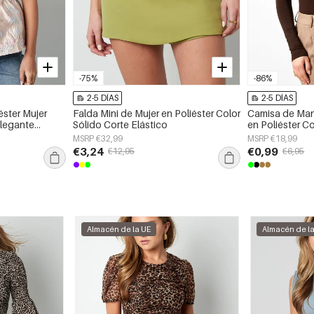
-75%
-86%
2-5 DÍAS
2-5 DÍAS
éster Mujer
Falda Mini de Mujer en Poliéster Color
Camisa de Man
legante
Sólido Corte Elástico
en Poliéster 
MSRP €32,99
MSRP €18,99
€3,24
€0,99
€12,95
€6,95
Almacén de la UE
Almacén de l