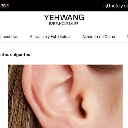
34
S
✨
¡Únete y o
B2B WHOLESALER
ccesorios
Embalaje y Exhibición
Almacén de China
ntes colgantes