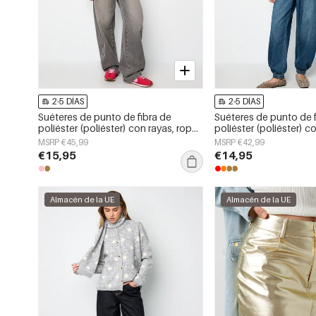
2-5 DÍAS
2-5 DÍAS
Suéteres de punto de fibra de
Suéteres de punto de f
poliéster (poliéster) con rayas, ropa
poliéster (poliéster) c
de otoño/invierno
casual de otoño/invie
MSRP €45,99
MSRP €42,99
€15,95
€14,95
Almacén de la UE
Almacén de la UE