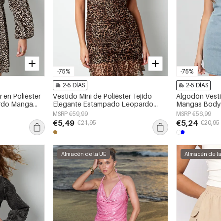
-75%
-75%
2-5 DÍAS
2-5 DÍAS
 en Poliéster
Vestido Mini de Poliéster Tejido
Algodón Vesti
rdo Manga
Elegante Estampado Leopardo
Mangas Body
Bordo Volante
MSRP €59,99
MSRP €56,99
€5,49
€5,24
€21,95
€20,95
Almacén de la UE
Almacén de l