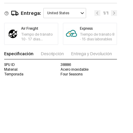
Entrega:
1/1
United States
Air Freight
Express
Tiempo de tránsito
Tiempo de tránsito 8
10 - 17 días
- 15 días laborables
laborables
Especificación
Descripción
Entrega y Devolución
Descar
SPU ID
38886
Material
Acero inoxidable
Temporada
Four Seasons