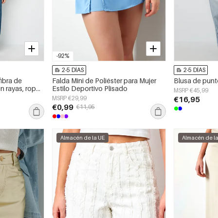
-92%
2-5 DÍAS
2-5 DÍAS
ibra de
Falda Mini de Poliéster para Mujer
Blusa de punt
on rayas, ropa
Estilo Deportivo Plisado
MSRP €45,99
rno
MSRP €29,99
€16,95
€0,99
€11,95
Almacén de la UE
Almacén de l