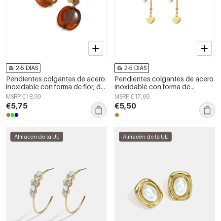
2-5 DÍAS
2-5 DÍAS
Pendientes colgantes de acero
Pendientes colgantes de acero
inoxidable con forma de flor, de
inoxidable con forma de
la serie Daily Simple, joyería para
corazón, sencillos, de la serie
MSRP €18,99
MSRP €17,99
mujer.
Daily Simple, joyería para mujer.
€5,75
€5,50
Almacén de la UE
Almacén de la UE