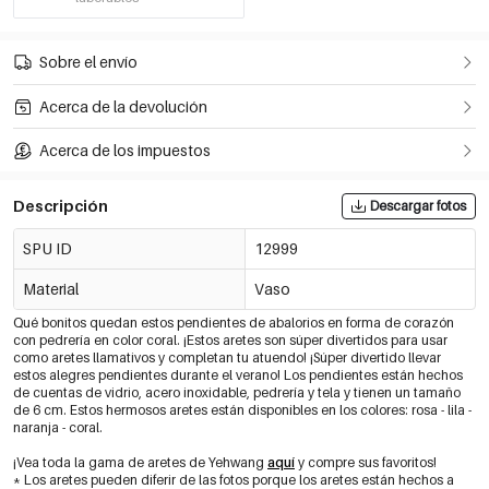
Sobre el envío
Acerca de la devolución
Acerca de los impuestos
Descripción
Descargar fotos
SPU ID
12999
Material
Vaso
Qué bonitos quedan estos pendientes de abalorios en forma de corazón
con pedrería en color coral. ¡Estos aretes son súper divertidos para usar
como aretes llamativos y completan tu atuendo! ¡Súper divertido llevar
estos alegres pendientes durante el verano! Los pendientes están hechos
de cuentas de vidrio, acero inoxidable, pedrería y tela y tienen un tamaño
de 6 cm. Estos hermosos aretes están disponibles en los colores: rosa - lila -
naranja - coral.
¡Vea toda la gama de aretes de Yehwang
aquí
y compre sus favoritos!
* Los aretes pueden diferir de las fotos porque los aretes están hechos a