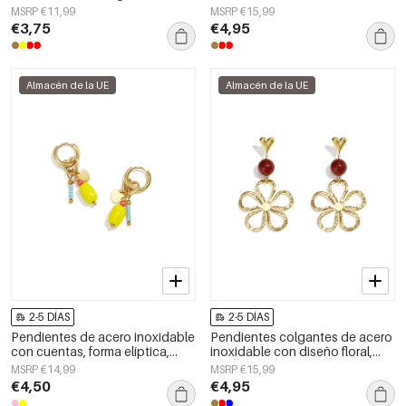
estilo casual y sencillo para uso
corazón, sencillos, de la serie
MSRP €11,99
MSRP €15,99
diario. Joyería para mujer.
Daily Simple, joyería para mujer.
€3,75
€4,95
Almacén de la UE
Almacén de la UE
2-5 DÍAS
2-5 DÍAS
Pendientes de acero inoxidable
Pendientes colgantes de acero
con cuentas, forma elíptica,
inoxidable con diseño floral,
lindos, de la serie Daily Simple,
serie Daily Simple, joyería para
MSRP €14,99
MSRP €15,99
joyería para mujer
mujer
€4,50
€4,95