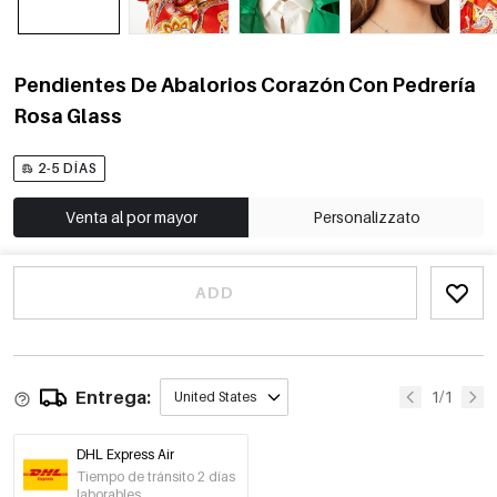
Pendientes De Abalorios Corazón Con Pedrería
Rosa Glass
2-5 DÍAS
Venta al por mayor
Personalizzato
ADD
Entrega:
1/1
United States
DHL Express Air
Tiempo de tránsito 2 días
laborables