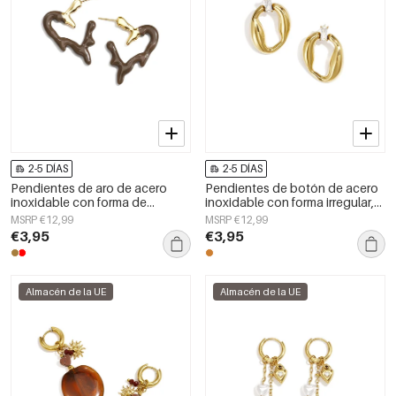
2-5 DÍAS
2-5 DÍAS
Pendientes de aro de acero
Pendientes de botón de acero
inoxidable con forma de
inoxidable con forma irregular,
corazón, sencillos, de la serie
sencillos, de la serie Daily
MSRP €12,99
MSRP €12,99
Daily Simple, joyería para mujer.
Simple, joyería para mujer.
€3,95
€3,95
Almacén de la UE
Almacén de la UE