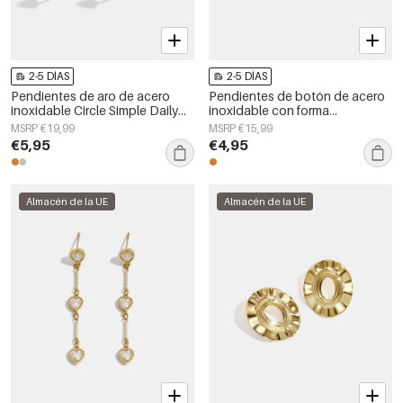
2-5 DÍAS
2-5 DÍAS
Pendientes de aro de acero
Pendientes de botón de acero
inoxidable Circle Simple Daily
inoxidable con forma
Simple Series Joyería para mujer
geométrica, sencillos, de la
MSRP €19,99
MSRP €15,99
serie Daily Simple, joyería para
€5,95
€4,95
mujer.
Almacén de la UE
Almacén de la UE