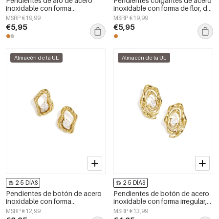
Pendientes de aro de acero
Pendientes colgantes de acero
inoxidable con forma
inoxidable con forma de flor, de
geométrica, sencillos, de la
la serie Daily Simple, joyería para
MSRP €19,99
MSRP €19,99
serie Daily Simple, joyería para
mujer.
€5,95
€5,95
mujer.
Almacén de la UE
Almacén de la UE
2-5 DÍAS
2-5 DÍAS
Pendientes de botón de acero
Pendientes de botón de acero
inoxidable con forma
inoxidable con forma irregular,
geométrica, sencillos, de la
sencillos, de la serie Daily
MSRP €12,99
MSRP €13,99
serie Daily Simple, joyería para
Simple, joyería para mujer.