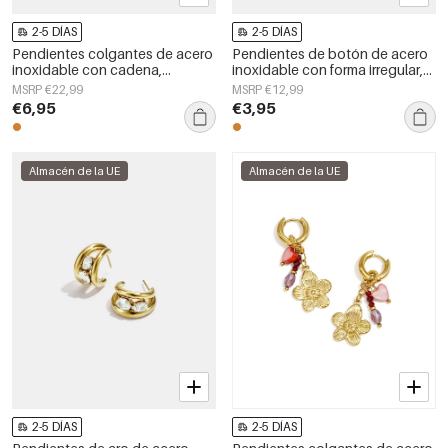
2-5 DÍAS
2-5 DÍAS
Pendientes colgantes de acero
Pendientes de botón de acero
inoxidable con cadena,
inoxidable con forma irregular,
elegantes, ideales para
sencillos, de la serie Daily
MSRP €22,99
MSRP €12,99
reuniones o fiestas. Colección
Simple, joyería para mujer.
€6,95
€3,95
de lujo para mujer.
Almacén de la UE
Almacén de la UE
2-5 DÍAS
2-5 DÍAS