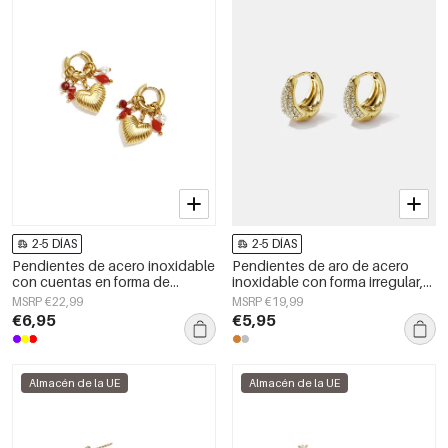
2-5 DÍAS
2-5 DÍAS
Pendientes de acero inoxidable
Pendientes de aro de acero
con cuentas en forma de
inoxidable con forma irregular,
corazón, sencillos, de la serie
sencillos, de la serie Daily
MSRP €22,99
MSRP €19,99
Daily Simple. Joyería para mujer.
Simple, joyería para mujer.
€6,95
€5,95
Almacén de la UE
Almacén de la UE