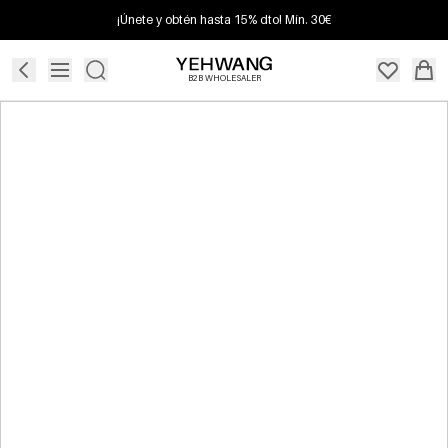
¡Únete y obtén hasta 15% dto! Mín. 30€
B2B WHOLESALER