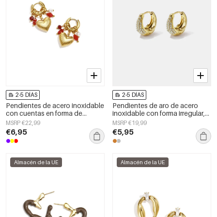
2-5 DÍAS
2-5 DÍAS
Pendientes de acero inoxidable
Pendientes de aro de acero
con cuentas en forma de
inoxidable con forma irregular,
corazón, sencillos, de la serie
sencillos, de la serie Daily
MSRP €22,99
MSRP €19,99
Daily Simple. Joyería para mujer.
Simple, joyería para mujer.
€6,95
€5,95
Almacén de la UE
Almacén de la UE