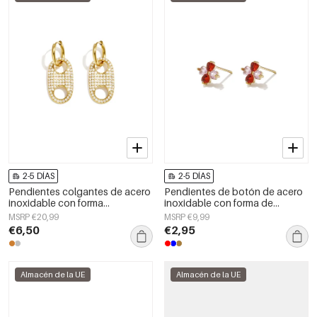
2-5 DÍAS
2-5 DÍAS
Pendientes colgantes de acero
Pendientes de botón de acero
inoxidable con forma
inoxidable con forma de
geométrica, sencillos para el día
corazón, sencillos, de la serie
MSRP €20,99
MSRP €9,99
a día, de la serie Simple. Joyería
Daily Simple, joyería para mujer.
€6,50
€2,95
para mujer.
Almacén de la UE
Almacén de la UE