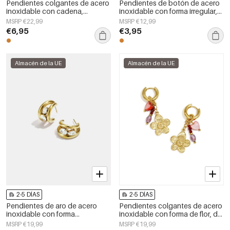
Pendientes colgantes de acero
Pendientes de botón de acero
inoxidable con cadena,
inoxidable con forma irregular,
elegantes, ideales para
sencillos, de la serie Daily
MSRP €22,99
MSRP €12,99
reuniones o fiestas. Colección
Simple, joyería para mujer.
€6,95
€3,95
de lujo para mujer.
Almacén de la UE
Almacén de la UE
2-5 DÍAS
2-5 DÍAS
Pendientes de aro de acero
Pendientes colgantes de acero
inoxidable con forma
inoxidable con forma de flor, de
geométrica, sencillos, de la
la serie Daily Simple, joyería para
MSRP €19,99
MSRP €19,99