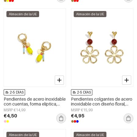
Almacén de la UE
Almacén de la UE
2-5 DÍAS
2-5 DÍAS
Pendientes de acero inoxidable
Pendientes colgantes de acero
con cuentas, forma elíptica,
inoxidable con diseño floral,
lindos, de la serie Daily Simple,
serie Daily Simple, joyería para
MSRP €14,99
MSRP €15,99
joyería para mujer
mujer
€4,50
€4,95
Almacén de la UE
Almacén de la UE