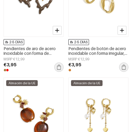
2-5 DÍAS
2-5 DÍAS
Pendientes de aro de acero
Pendientes de botón de acero
inoxidable con forma de
inoxidable con forma irregular,
corazón, sencillos, de la serie
sencillos, de la serie Daily
MSRP €12,99
MSRP €12,99
Daily Simple, joyería para mujer.
Simple, joyería para mujer.
€3,95
€3,95
Almacén de la UE
Almacén de la UE