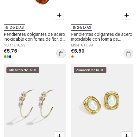
2-5 DÍAS
2-5 DÍAS
Pendientes colgantes de acero
Pendientes colgantes de acero
inoxidable con forma de flor, de
inoxidable con forma de
la serie Daily Simple, joyería para
corazón, sencillos, de la serie
MSRP €18,99
MSRP €17,99
mujer.
Daily Simple, joyería para mujer.
€5,75
€5,50
Almacén de la UE
Almacén de la UE