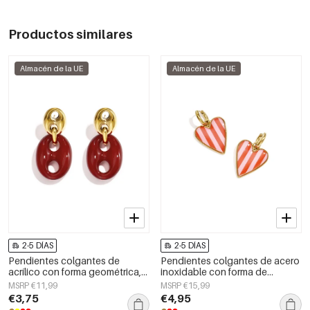
Productos similares
Almacén de la UE
Almacén de la UE
2-5 DÍAS
2-5 DÍAS
Pendientes colgantes de
Pendientes colgantes de acero
acrílico con forma geométrica,
inoxidable con forma de
estilo casual y sencillo para uso
corazón, sencillos, de la serie
MSRP €11,99
MSRP €15,99
diario. Joyería para mujer.
Daily Simple, joyería para mujer.
€3,75
€4,95