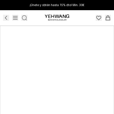
¡Únete y obtén hasta 15% dto! Mín. 30€
B2B WHOLESALER