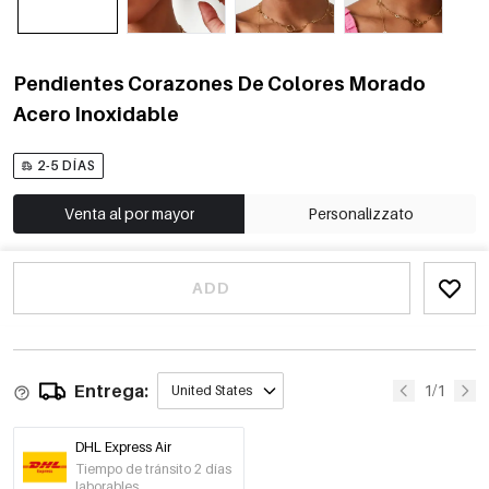
Pendientes Corazones De Colores Morado
Acero Inoxidable
2-5 DÍAS
Venta al por mayor
Personalizzato
ADD
Entrega:
1/1
United States
DHL Express Air
Tiempo de tránsito 2 días
laborables