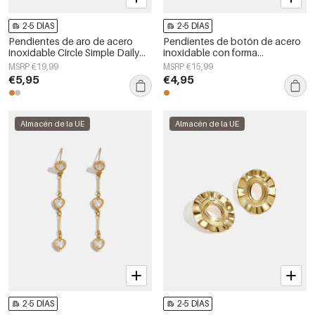
2-5 DÍAS
2-5 DÍAS
Pendientes de aro de acero
Pendientes de botón de acero
inoxidable Circle Simple Daily
inoxidable con forma
Simple Series Joyería para mujer
geométrica, sencillos, de la
MSRP €19,99
MSRP €15,99
serie Daily Simple, joyería para
€5,95
€4,95
mujer.
Almacén de la UE
Almacén de la UE
2-5 DÍAS
2-5 DÍAS