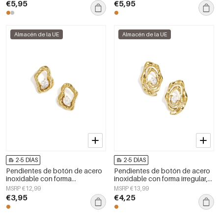
serie Daily Simple, joyería para
mujer.
€5,95
€5,95
mujer.
Almacén de la UE
Almacén de la UE
2-5 DÍAS
2-5 DÍAS
Pendientes de botón de acero
Pendientes de botón de acero
inoxidable con forma
inoxidable con forma irregular,
geométrica, sencillos, de la
sencillos, de la serie Daily
MSRP €12,99
MSRP €13,99
serie Daily Simple, joyería para
Simple, joyería para mujer.
€3,95
€4,25
mujer.