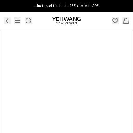
¡Únete y obtén hasta 15% dto! Mín. 30€
B2B WHOLESALER