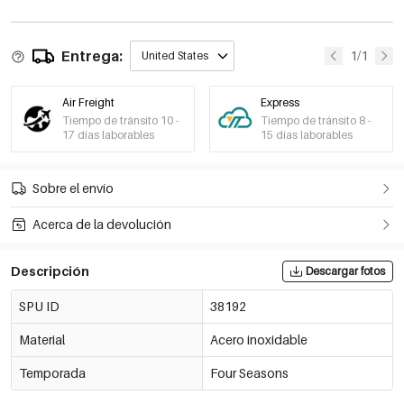
Entrega:
1/1
United States
Air Freight
Express
Tiempo de tránsito 10 -
Tiempo de tránsito 8 -
17 días laborables
15 días laborables
Sobre el envío
Acerca de la devolución
Descripción
Descargar fotos
SPU ID
38192
Material
Acero inoxidable
Temporada
Four Seasons