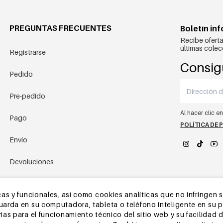
PREGUNTAS FRECUENTES
Boletín in
Recibe oferta
últimas colec
Registrarse
Consig
Pedido
Pre-pedido
Al hacer clic e
Pago
POLÍTICA DE 
Envío
Devoluciones
YEHWANG 
Almacén de China
as y funcionales, así como cookies analíticas que no infringen 
rda en su computadora, tableta o teléfono inteligente en su pri
Otras preguntas
as para el funcionamiento técnico del sitio web y su facilidad d