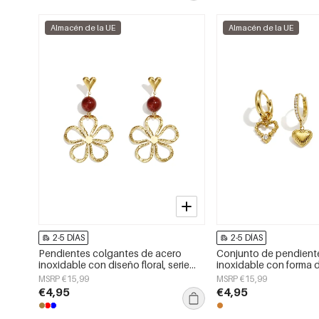
Almacén de la UE
Almacén de la UE
2-5 DÍAS
2-5 DÍAS
Pendientes colgantes de acero
Conjunto de pendient
inoxidable con diseño floral, serie
inoxidable con forma 
Daily Simple, joyería para mujer
sencillos, de la serie D
MSRP €15,99
MSRP €15,99
para mujer.
€4,95
€4,95