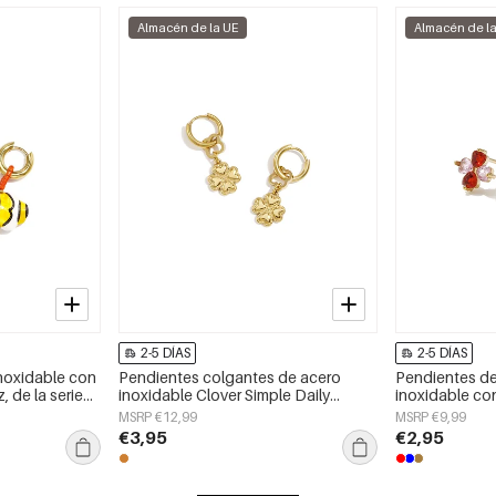
Almacén de la UE
Almacén de l
2-5 DÍAS
2-5 DÍAS
noxidable con
Pendientes colgantes de acero
Pendientes d
, de la serie
inoxidable Clover Simple Daily
inoxidable co
.
Simple Series Joyería para mujer
sencillos, de l
MSRP €12,99
MSRP €9,99
joyería para mu
€3,95
€2,95