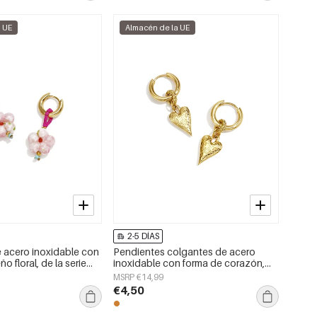
a UE
Almacén de la UE
2-5 DÍAS
 acero inoxidable con
Pendientes colgantes de acero
o floral, de la serie
inoxidable con forma de corazón,
oyería para mujer.
sencillos, de la serie Daily Simple,
MSRP €14,99
joyería para mujer.
€4,50