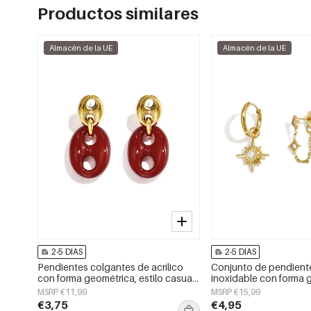
Productos similares
Almacén de la UE
Almacén de la UE
2-5 DÍAS
2-5 DÍAS
Pendientes colgantes de acrílico
Conjunto de pendient
con forma geométrica, estilo casual
inoxidable con forma 
y sencillo para uso diario. Joyería
sencillos, de la serie D
MSRP €11,99
MSRP €15,99
para mujer.
joyería para mujer.
€3,75
€4,95