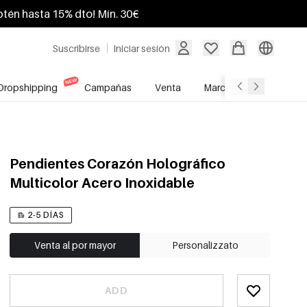
btén hasta 15% dto! Mín. 30€
Suscribirse
Iniciar sesión
Dropshipping
Campañas
Venta
Marcas
Servicio A
Pendientes Corazón Holográfico
Multicolor Acero Inoxidable
2-5 DÍAS
Venta al por mayor
Personalizzato
ADD