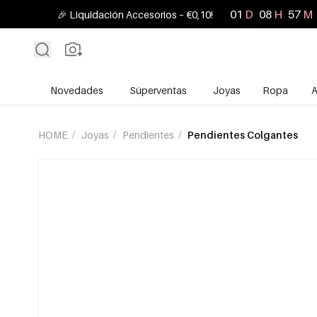
01
D
08
H
57
M
🎉 Liquidación Accesorios – €0,10!
Novedades
Súperventas
Joyas
Ropa
A
HOME
/
Joyas
/
Pendientes
/
Pendientes Colgantes