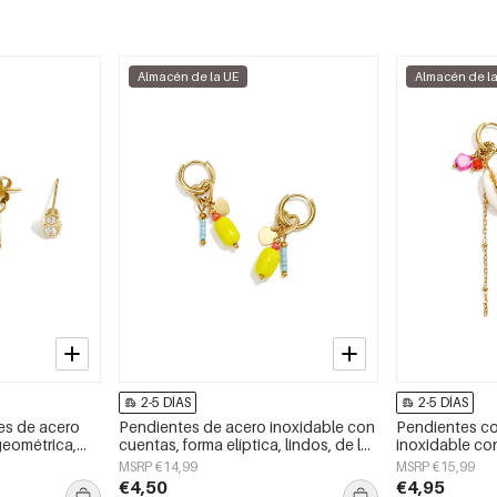
Almacén de la UE
Almacén de l
2-5 DÍAS
2-5 DÍAS
es de acero
Pendientes de acero inoxidable con
Pendientes co
geométrica,
cuentas, forma elíptica, lindos, de la
inoxidable co
aily Simple,
serie Daily Simple, joyería para mujer
serie Simple S
MSRP €14,99
MSRP €15,99
mujer
€4,50
€4,95