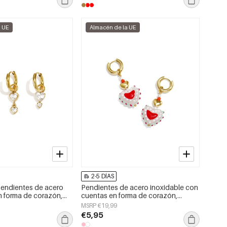
a UE
Almacén de la UE
2-5 DÍAS
endientes de acero
Pendientes de acero inoxidable con
n forma de corazón,
cuentas en forma de corazón,
imple, joyería para
lindos, de la serie Daily Simple,
MSRP €19,99
joyería para mujer
€5,95