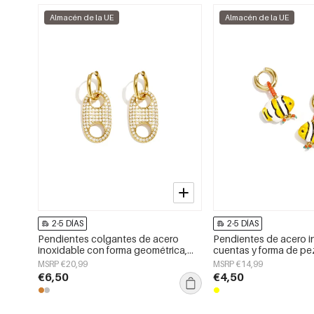
Almacén de la UE
Almacén de la UE
2-5 DÍAS
2-5 DÍAS
Pendientes colgantes de acero
Pendientes de acero i
inoxidable con forma geométrica,
cuentas y forma de pez
sencillos para el día a día, de la serie
Daily Simple para mujer
MSRP €20,99
MSRP €14,99
Simple. Joyería para mujer.
€6,50
€4,50