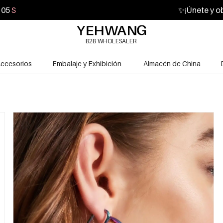
04
S
✨
¡Únete y o
B2B WHOLESALER
ccesorios
Embalaje y Exhibición
Almacén de China