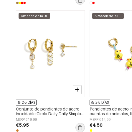
Almacén de la UE
Almacén de la UE
2-5 DÍAS
2-5 DÍAS
Conjunto de pendientes de acero
Pendientes de acero i
inoxidable Circle Daily Daily Simple
cuentas de animales, l
Series Joyería para mujer
serie Daily Simple, joye
MSRP €19,99
MSRP €14,99
€5,95
€4,50