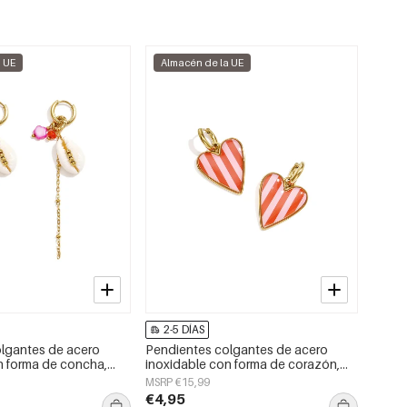
a UE
Almacén de la UE
2-5 DÍAS
lgantes de acero
Pendientes colgantes de acero
n forma de concha,
inoxidable con forma de corazón,
imple, joyería para
sencillos, de la serie Daily Simple,
MSRP €15,99
joyería para mujer.
€4,95