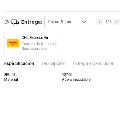
Entrega:
1/1
United States
DHL Express Air
Tiempo de tránsito 2
días laborables
Especificación
Descripción
Entrega y Devolución
Descar
SPU ID
12765
Material
Acero inoxidable