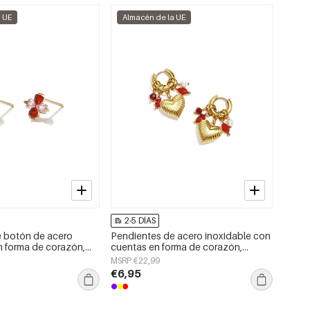
a UE
Almacén de la UE
2-5 DÍAS
e botón de acero
Pendientes de acero inoxidable con
n forma de corazón,
cuentas en forma de corazón,
a serie Daily Simple,
sencillos, de la serie Daily Simple.
MSRP €22,99
jer.
Joyería para mujer.
€6,95