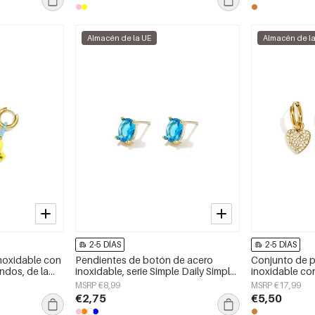
Almacén de la UE
Almacén de l
2-5 DÍAS
2-5 DÍAS
noxidable con
Pendientes de botón de acero
Conjunto de p
indos, de la
inoxidable, serie Simple Daily Simple,
inoxidable co
ría para mujer.
joyería para mujer
serie Simple S
MSRP €8,99
MSRP €17,99
mujer
€2,75
€5,50