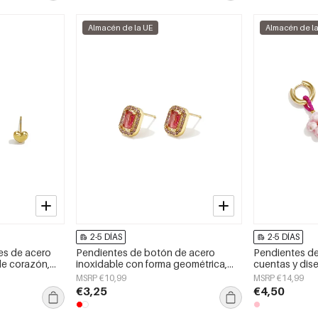
Almacén de la UE
Almacén de l
2-5 DÍAS
2-5 DÍAS
es de acero
Pendientes de botón de acero
Pendientes de
de corazón,
inoxidable con forma geométrica,
cuentas y diseñ
aily Simple
sencillos, de la serie Daily Simple,
Cute Simple, j
MSRP €10,99
MSRP €14,99
joyería para mujer.
€3,25
€4,50