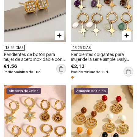
13-25 DÍAS
13-25 DÍAS
Pendientes de botón para
Pendientes colgantes para
mujer de acero inoxidable con
mujer de la serie Simple Daily
circonita color oro, resistentes
Beads Star, de acero
€1,56
€2,13
al agua y con forma geométrica.
inoxidable, resistentes al agua,
Pedido mínimo de 1 ud.
Pedido mínimo de 1 ud.
color dorado y con piedras
naturales.
Almacén de China
Almacén de China