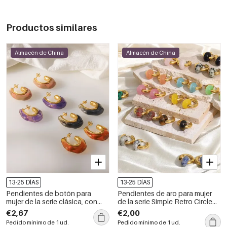
Productos similares
Almacén de China
Almacén de China
13-25 DÍAS
13-25 DÍAS
Pendientes de botón para
Pendientes de aro para mujer
mujer de la serie clásica, con
de la serie Simple Retro Circle
forma geométrica retro, de
con degradado de color, de
€2,67
€2,00
acero inoxidable y color
acero inoxidable, resistentes al
Pedido mínimo de 1 ud.
Pedido mínimo de 1 ud.
dorado, resistentes al agua.
agua y color dorado, con