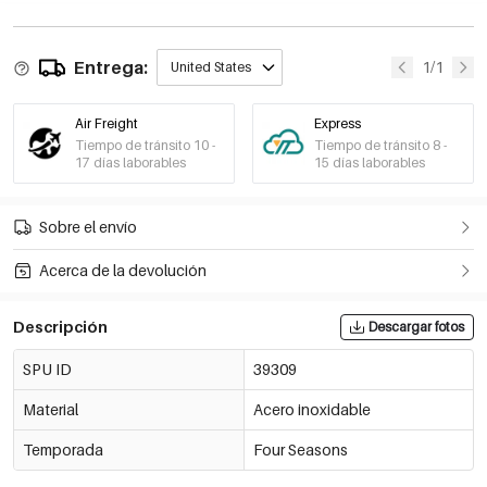
Entrega:
1/1
United States
Air Freight
Express
Tiempo de tránsito 10 -
Tiempo de tránsito 8 -
17 días laborables
15 días laborables
Sobre el envío
Acerca de la devolución
Descripción
Descargar fotos
SPU ID
39309
Material
Acero inoxidable
Temporada
Four Seasons