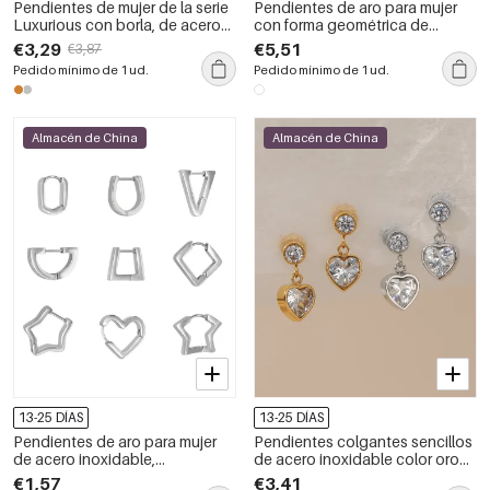
Pendientes de mujer de la serie
Pendientes de aro para mujer
Luxurious con borla, de acero
con forma geométrica de
inoxidable, impermeables y de
estrella simple, de acero
€3,29
€5,51
€3,87
color dorado con diamantes de
inoxidable, impermeables y de
Pedido mínimo de 1 ud.
Pedido mínimo de 1 ud.
imitación.
color dorado con diamantes de
imitación.
Almacén de China
Almacén de China
13-25 DÍAS
13-25 DÍAS
Pendientes de aro para mujer
Pendientes colgantes sencillos
de acero inoxidable,
de acero inoxidable color oro
impermeables, con forma
con circonitas y forma de
€1,57
€3,41