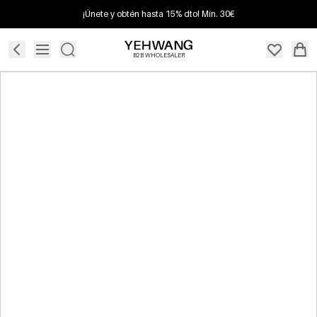
¡Únete y obtén hasta 15% dto! Mín. 30€
B2B WHOLESALER