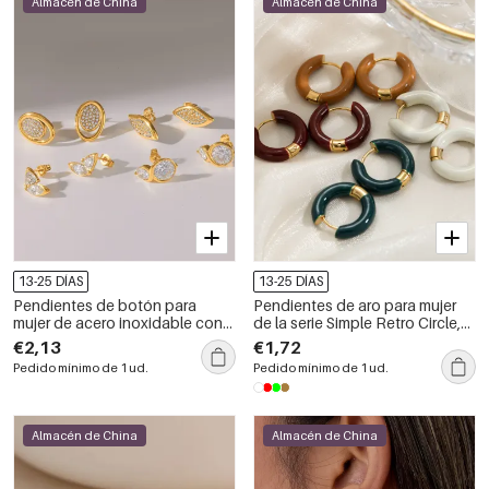
Almacén de China
Almacén de China
13-25 DÍAS
13-25 DÍAS
Pendientes de botón para
Pendientes de aro para mujer
mujer de acero inoxidable con
de la serie Simple Retro Circle,
forma geométrica, resistentes al
de acero inoxidable, resistentes
€2,13
€1,72
agua y de color dorado, de la
al agua y color dorado.
Pedido mínimo de 1 ud.
Pedido mínimo de 1 ud.
serie Simple.
Almacén de China
Almacén de China