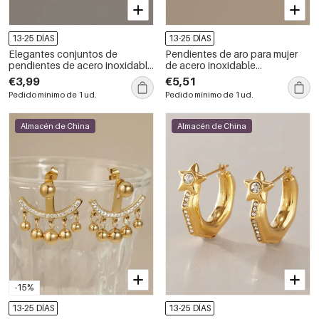
13-25 DÍAS
13-25 DÍAS
Elegantes conjuntos de
Pendientes de aro para mujer
pendientes de acero inoxidable
de acero inoxidable
color oro con circonitas de la
impermeables con diseño de
€3,99
€5,51
marca Clover para mujer.
patchwork circular, de la serie
Pedido mínimo de 1 ud.
Pedido mínimo de 1 ud.
Simple y elegantes.
Almacén de China
Almacén de China
-15%
13-25 DÍAS
13-25 DÍAS