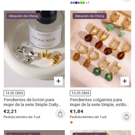
+7
piedra natural.
Almacén de China
Almacén de China
13-25 DÍAS
13-25 DÍAS
Pendientes de botón para
Pendientes colgantes para
mujer de la serie Simple Daily
mujer de la serie Simple, estilo
con forma geométrica, de acero
retro, con forma irregular, color
€2,21
€1,84
inoxidable y color dorado,
cobre y oro.
Pedido mínimo de 1 ud.
Pedido mínimo de 1 ud.
resistentes al agua.