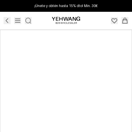
¡Únete y obtén hasta 15% dto! Mín. 30€
B2B WHOLESALER