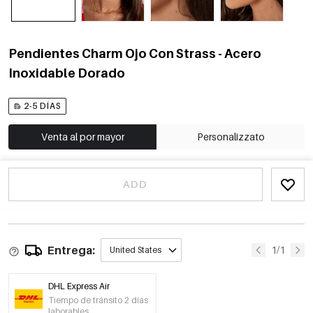
Pendientes Charm Ojo Con Strass - Acero
Inoxidable Dorado
2-5 DÍAS
Venta al por mayor
Personalizzato
ADD
Entrega:
1/1
United States
DHL Express Air
Tiempo de tránsito 2 días
laborables