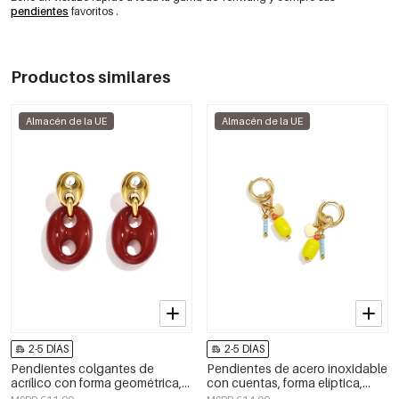
pendientes
favoritos
.
Productos similares
Almacén de la UE
Almacén de la UE
2-5 DÍAS
2-5 DÍAS
Pendientes colgantes de
Pendientes de acero inoxidable
acrílico con forma geométrica,
con cuentas, forma elíptica,
estilo casual y sencillo para uso
lindos, de la serie Daily Simple,