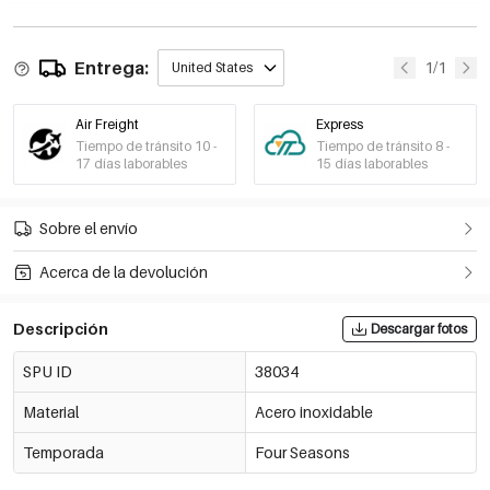
Entrega:
1/1
United States
Air Freight
Express
Tiempo de tránsito 10 -
Tiempo de tránsito 8 -
17 días laborables
15 días laborables
Sobre el envío
Acerca de la devolución
Descripción
Descargar fotos
SPU ID
38034
Material
Acero inoxidable
Temporada
Four Seasons