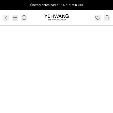
¡Únete y obtén hasta 15% dto! Mín. 30€
B2B WHOLESALER