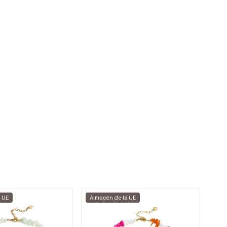
a UE
Almacén de la UE