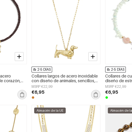
2-5 DÍAS
2-5 DÍAS
 acero
Collares largos de acero inoxidable
Collares de cu
de corazón,
con diseño de animales, sencillos,
diseño de estr
aily Simple
de la serie Daily Simple, joyería para
para vacacione
MSRP €22,99
MSRP €22,99
mujer.
la playa. Cole
€6,95
€6,95
mujer.
Almacén de la UE
Almacén de l