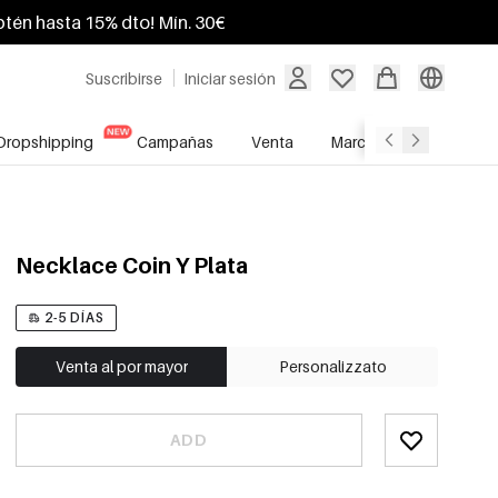
btén hasta 15% dto! Mín. 30€
Suscribirse
Iniciar sesión
Dropshipping
Campañas
Venta
Marcas
Servicio A
Necklace Coin Y Plata
2-5 DÍAS
Venta al por mayor
Personalizzato
ADD