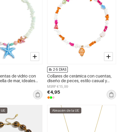
2-5 DÍAS
entas de vidrio con
Collares de cerámica con cuentas,
ella de mar, ideales
diseño de peces, estilo casual y
s o para disfrutar de
romántico para mujer.
MSRP €15,99
cción romántica para
€4,95
a UE
Almacén de la UE