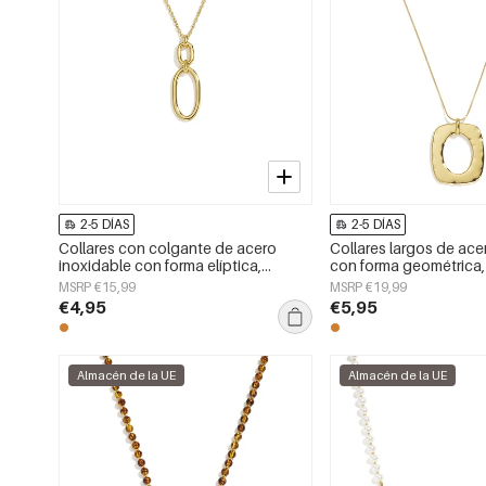
2-5 DÍAS
2-5 DÍAS
Collares con colgante de acero
Collares largos de ace
inoxidable con forma elíptica,
con forma geométrica, 
sencillos, de la serie Daily Simple
la serie Daily Simple, j
MSRP €15,99
MSRP €19,99
para mujer.
mujer.
€4,95
€5,95
Almacén de la UE
Almacén de la UE