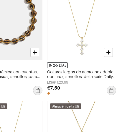
2-5 DÍAS
erámica con cuentas,
Collares largos de acero inoxidable
asual, sencillos, para
con cruz, sencillos, de la serie Daily
Simple, joyería para mujer.
MSRP €23,99
€7,50
a UE
Almacén de la UE