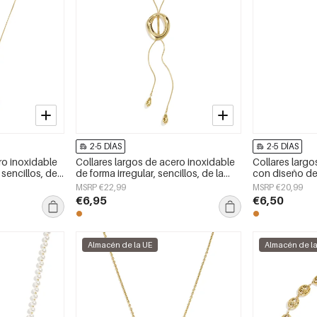
2-5 DÍAS
2-5 DÍAS
ro inoxidable
Collares largos de acero inoxidable
Collares largo
sencillos, de
de forma irregular, sencillos, de la
con diseño de 
oyería para
serie Simple Daily para mujer.
sencillo para 
MSRP €22,99
MSRP €20,99
mujer.
€6,95
€6,50
Almacén de la UE
Almacén de l