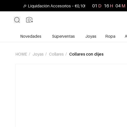
01
D
16
H
04
M
🎉 Liquidación Accesorios – €0,10!
Novedades
Súperventas
Joyas
Ropa
A
HOME
/
Joyas
/
Collares
/
Collares con dijes