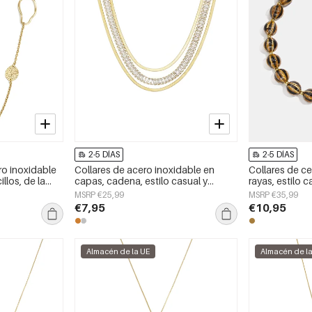
2-5 DÍAS
2-5 DÍAS
ro inoxidable
Collares de acero inoxidable en
Collares de c
illos, de la
capas, cadena, estilo casual y
rayas, estilo c
 mujer.
sencillo para uso diario, joyería para
mujer.
MSRP €25,99
MSRP €35,99
mujer.
€7,95
€10,95
Almacén de la UE
Almacén de l