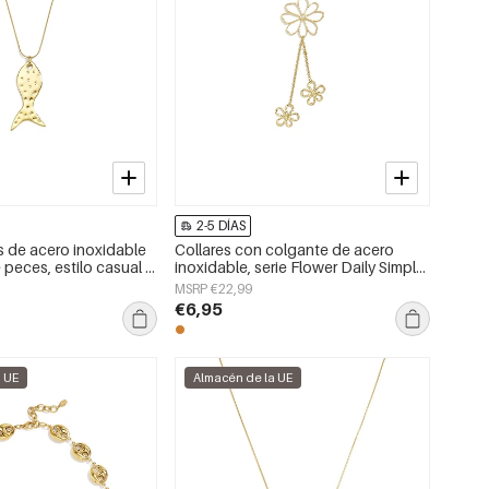
2-5 DÍAS
s de acero inoxidable
Collares con colgante de acero
peces, estilo casual y
inoxidable, serie Flower Daily Simple,
uso diario. Joyería para
joyería para mujer
MSRP €22,99
€6,95
a UE
Almacén de la UE