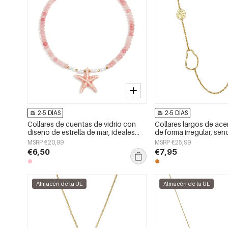
2-5 DÍAS
2-5 DÍAS
Collares de cuentas de vidrio con
Collares largos de ace
diseño de estrella de mar, ideales
de forma irregular, senc
para vacaciones o para disfrutar de
serie Simple Daily para
MSRP €20,99
MSRP €25,99
la playa. Colección romántica para
€6,50
€7,95
mujer.
Almacén de la UE
Almacén de la UE