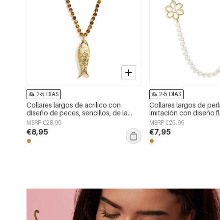
2-5 DÍAS
2-5 DÍAS
Collares largos de acrílico con
Collares largos de per
diseño de peces, sencillos, de la
imitación con diseño fl
serie Daily Simple, joyería para mujer.
serie Sweet Daily Simpl
MSRP €28,99
MSRP €25,99
€8,95
€7,95