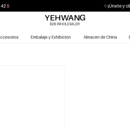
41
S
✨
¡Únete y o
B2B WHOLESALER
ccesorios
Embalaje y Exhibición
Almacén de China