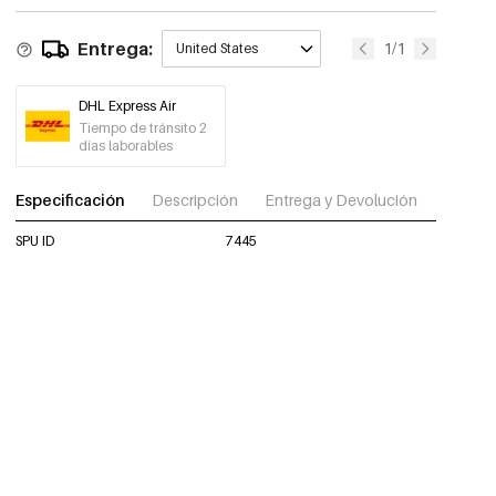
Entrega:
1/1
United States
DHL Express Air
Tiempo de tránsito 2
días laborables
Especificación
Descripción
Entrega y Devolución
Descar
SPU ID
7445