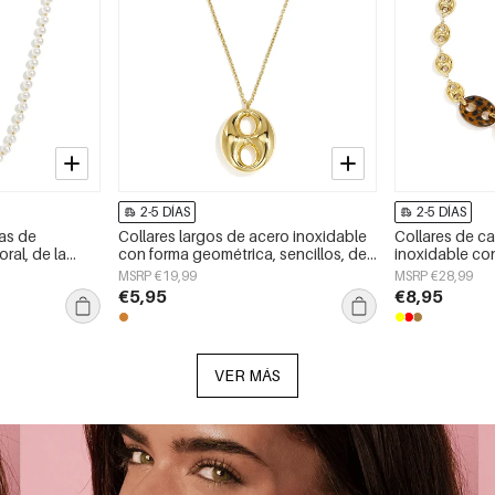
2-5 DÍAS
2-5 DÍAS
las de
Collares largos de acero inoxidable
Collares de c
oral, de la
con forma geométrica, sencillos, de
inoxidable co
e para mujer.
la serie Daily Simple, joyería para
sencillos, de l
MSRP €19,99
MSRP €28,99
mujer.
joyería para mu
€5,95
€8,95
VER MÁS