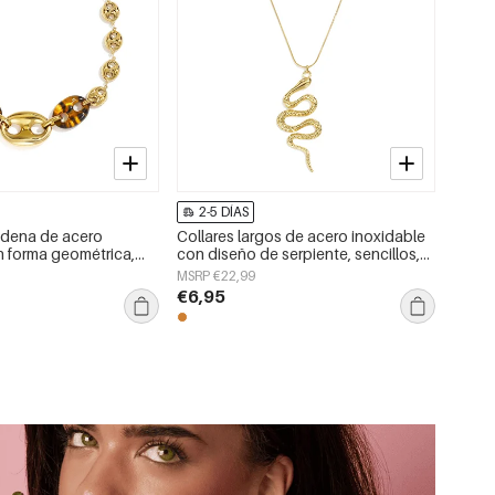
2-5 DÍAS
adena de acero
Collares largos de acero inoxidable
n forma geométrica,
con diseño de serpiente, sencillos,
a serie Daily Simple,
de la serie Daily Simple, joyería para
MSRP €22,99
jer.
mujer.
€6,95