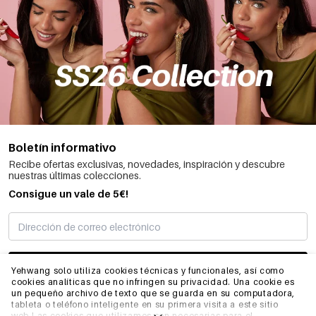
Boletín informativo
Recibe ofertas exclusivas, novedades, inspiración y descubre
nuestras últimas colecciones.
Consigue un vale de 5€!
SUSCRIBIRME
Yehwang solo utiliza cookies técnicas y funcionales, así como
cookies analíticas que no infringen su privacidad. Una cookie es
un pequeño archivo de texto que se guarda en su computadora,
tableta o teléfono inteligente en su primera visita a este sitio
INFORMACIÓN
web.Las cookies que utilizamos son necesarias para el