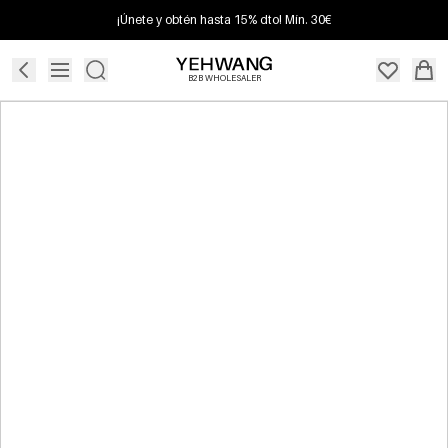
¡Únete y obtén hasta 15% dto! Mín. 30€
B2B WHOLESALER