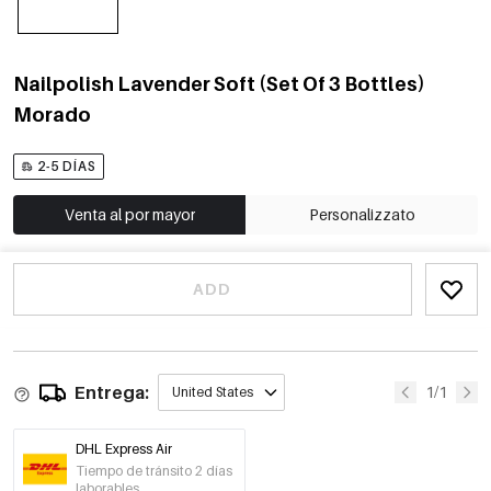
Nailpolish Lavender Soft (Set Of 3 Bottles)
Morado
2-5 DÍAS
Venta al por mayor
Personalizzato
ADD
Entrega:
1/1
United States
DHL Express Air
Tiempo de tránsito 2 días
laborables