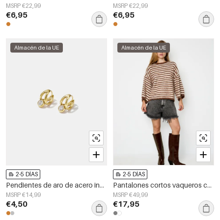
MSRP €22,99
MSRP €22,99
€6,95
€6,95
Almacén de la UE
Almacén de la UE
2-5 DÍAS
2-5 DÍAS
Pendientes de aro de acero inoxidable con forma irregular, sencillos, de la serie Daily Simple, joyería para mujer.
Pantalones cortos vaqueros con volantes
MSRP €14,99
MSRP €49,99
€4,50
€17,95