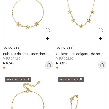
2-5 DÍAS
2-5 DÍAS
Pulseras de acero inoxidable con dijes de flores, serie Simple Daily Simple, joyería para mujer
Collares con colgante de acero inoxidable chapado en oro de 14 quilates, modelo Flower Simple Daily Simple Series, joyería para mujer.
MSRP €14,99
MSRP €22,99
€4,50
€6,95
Almacén de la UE
Almacén de la UE