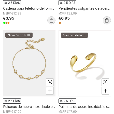
2-5 DÍAS
2-5 DÍAS
Cadena para teléfono de forma irregular, sencilla, de acrílico, accesorio de uso diario.
Pendientes colgantes de acero inoxidable con cadena, elegantes, ideales para reuniones o fiestas. Colección de lujo para mujer.
MSRP €12,99
MSRP €22,99
€3,95
€6,95
Almacén de la UE
Almacén de la UE
2-5 DÍAS
2-5 DÍAS
Pulseras de acero inoxidable con dijes de forma geométrica, sencillas, de la serie Daily Simple, joyería para mujer.
Pulseras de acero inoxidable con forma irregular, estilo sencillo para uso diario, serie Simple. Joyería para mujer.
MSRP €17,99
MSRP €17,99