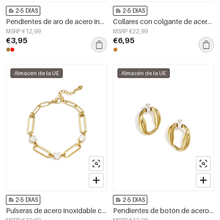
2-5 DÍAS
2-5 DÍAS
Pendientes de aro de acero inoxidable con forma de corazón, sencillos, de la serie Daily Simple, joyería para mujer.
Collares con colgante de acero inoxidable Circle Simple Daily Simple Series Joyería para mujer
MSRP €12,99
MSRP €22,99
€3,95
€6,95
Almacén de la UE
Almacén de la UE
2-5 DÍAS
2-5 DÍAS
Pulseras de acero inoxidable con dijes circulares, sencillas, de la serie Daily Simple, joyería para mujer
Pendientes de botón de acero inoxidable con forma irregular, sencillos, de la serie Daily Simple, joyería para mujer.