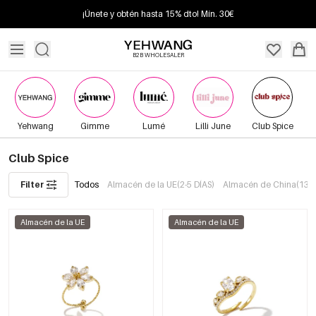
¡Únete y obtén hasta 15% dto! Mín. 30€
B2B WHOLESALER
Yehwang
Gimme
Lumé
Lilli June
Club Spice
Club Spice
Filter
Todos
Almacén de la UE(2-5 DÍAS)
Almacén de China(13+ 
Almacén de la UE
Almacén de la UE