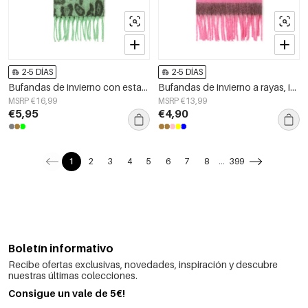
2-5 DÍAS
2-5 DÍAS
Bufandas de invierno con estampado floral, estilo casual, de poliéster, accesorios para el día a día.
Bufandas de invierno a rayas, informales, de poliéster, accesorios para el día a día.
MSRP €16,99
MSRP €13,99
€5,95
€4,90
1
2
3
4
5
6
7
8
...
399
Boletín informativo
Recibe ofertas exclusivas, novedades, inspiración y descubre
nuestras últimas colecciones.
Consigue un vale de 5€!