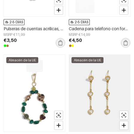
2-5 DÍAS
2-5 DÍAS
Pulseras de cuentas acrílicas, estilo casual y sencillo para uso diario, joyería para mujer.
Cadena para teléfono con forma geométrica, sencilla, de acrílico, accesorio de uso diario.
MSRP €11,99
MSRP €14,99
€3,50
€4,50
Almacén de la UE
Almacén de la UE