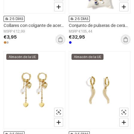
2-5 DÍAS
2-5 DÍAS
Collares con colgante de acero inoxidable con forma de corazón, de la serie Daily Simple para mujer.
Conjunto de pulseras de cerámica chapadas en oro de 14 quilates con diseño floral, ideal para vacaciones, fiestas o la playa. Colección étnica para mujer.
MSRP €12,99
MSRP €105,44
€3,95
€32,95
Almacén de la UE
Almacén de la UE