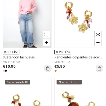
2-5 DÍAS
2-5 DÍAS
Suéter con tachuelas
Pendientes colgantes de acero inoxidable con forma de flor, de la serie Daily Simple, joyería para mujer.
MSRP €45,99
MSRP €19,99
€16,95
€5,95
Almacén de la UE
Almacén de la UE