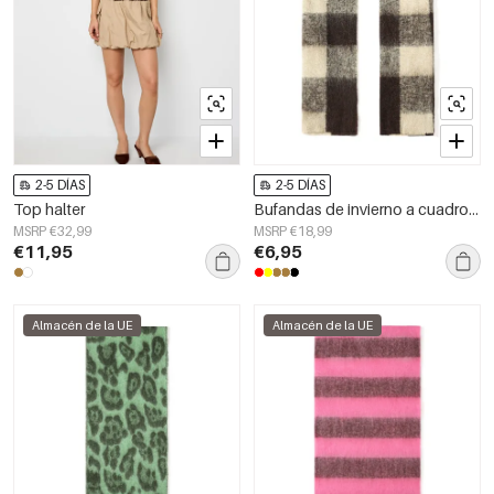
2-5 DÍAS
2-5 DÍAS
Top halter
Bufandas de invierno a cuadros, sencillas, de poliéster, accesorios para el día a día.
MSRP €32,99
MSRP €18,99
€11,95
€6,95
Almacén de la UE
Almacén de la UE