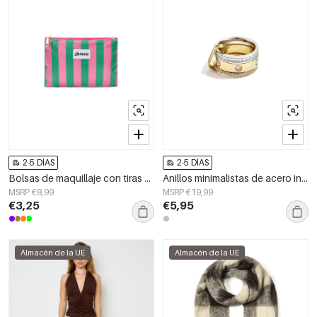
2-5 DÍAS
2-5 DÍAS
Bolsas de maquillaje con tiras de poliéster informales para accesorios diarios
Anillos minimalistas de acero inoxidable, círculo sencillo, serie Daily Simple, joyería para mujer.
MSRP €8,99
MSRP €19,99
€3,25
€5,95
Almacén de la UE
Almacén de la UE