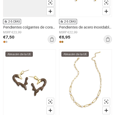
2-5 DÍAS
2-5 DÍAS
Pendientes colgantes de corazón, serie casual, diario, sencillos, joyería para mujer.
Pendientes de acero inoxidable con cuentas y diseño floral, estilo casual y romántico para mujer.
MSRP €23,99
MSRP €22,99
€7,50
€6,95
Almacén de la UE
Almacén de la UE