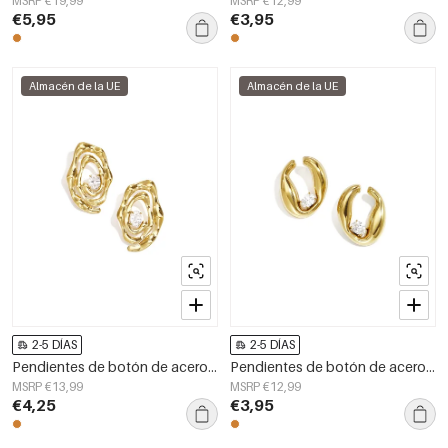
MSRP €19,99
MSRP €12,99
€5,95
€3,95
Almacén de la UE
Almacén de la UE
2-5 DÍAS
2-5 DÍAS
Pendientes de botón de acero inoxidable con forma irregular, sencillos, de la serie Daily Simple, joyería para mujer.
Pendientes de botón de acero inoxidable con forma irregular, sencillos, de la serie Daily Simple, joyería para mujer.
MSRP €13,99
MSRP €12,99
€4,25
€3,95