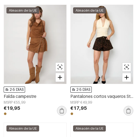
Almacén de la UE
Almacén de la UE
2-5 DÍAS
2-5 DÍAS
Falda campestre
Pantalones cortos vaqueros Stass
MSRP €55,99
MSRP €49,99
€19,95
€17,95
Almacén de la UE
Almacén de la UE