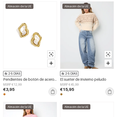
Almacén de la UE
Almacén de la UE
2-5 DÍAS
2-5 DÍAS
Pendientes de botón de acero inoxidable con forma geométrica, sencillos, de la serie Daily Simple, joyería para mujer.
El suéter de invierno peludo
MSRP €12,99
MSRP €45,99
€3,95
€15,95
Almacén de la UE
Almacén de la UE