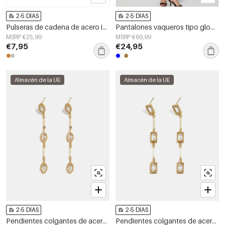
2-5 DÍAS
2-5 DÍAS
Pulseras de cadena de acero inoxidable con corazón, sencillas, de la serie Daily Simple, joyería para mujer.
Pantalones vaqueros tipo globo con botones en el bajo
MSRP €25,99
MSRP €69,99
€7,95
€24,95
Almacén de la UE
Almacén de la UE
2-5 DÍAS
2-5 DÍAS
Pendientes colgantes de acero inoxidable con forma elíptica, ideales para reuniones informales o fiestas. Colección sencilla para mujer.
Pendientes colgantes de acero inoxidable con forma geométrica, sencillos, de la serie Daily Simple, joyería para mujer.