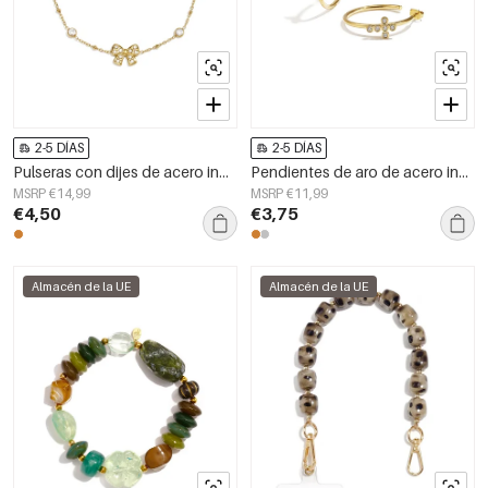
2-5 DÍAS
2-5 DÍAS
Pulseras con dijes de acero inoxidable chapadas en oro de 14 quilates con nudo de lazo, estilo sencillo para uso diario, serie Simple. Joyería para mujer.
Pendientes de aro de acero inoxidable con cruz, serie Simple Simple, joyería para mujer
MSRP €14,99
MSRP €11,99
€4,50
€3,75
Almacén de la UE
Almacén de la UE