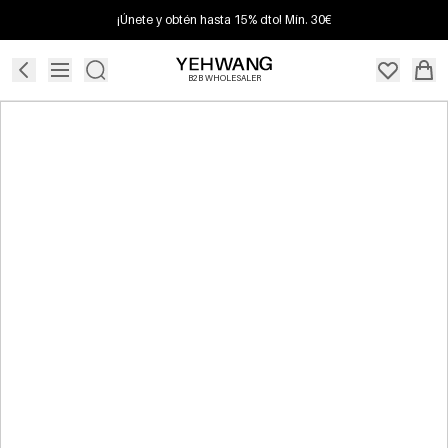
¡Únete y obtén hasta 15% dto! Mín. 30€
B2B WHOLESALER