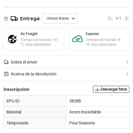
Entrega:
1/1
United States
Air Freight
Express
Tiempo de tránsito 10 -
Tiempo de tránsito 8 -
17 días laborables
15 días laborables
Sobre el envío
Acerca de la devolución
Descripción
Descargar fotos
SPU ID
38365
Material
Acero inoxidable
Temporada
Four Seasons