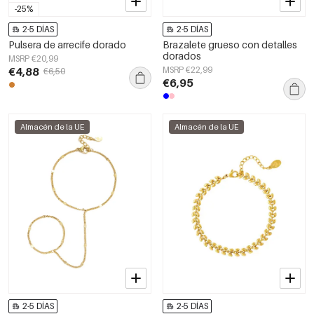
-25%
2-5 DÍAS
2-5 DÍAS
Pulsera de arrecife dorado
Brazalete grueso con detalles
dorados
MSRP €20,99
€4,88
MSRP €22,99
€6,50
€6,95
Almacén de la UE
Almacén de la UE
2-5 DÍAS
2-5 DÍAS