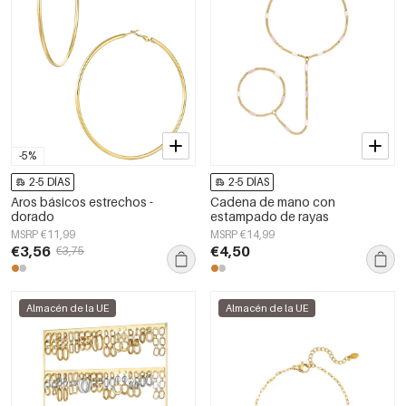
-5%
2-5 DÍAS
2-5 DÍAS
Aros básicos estrechos -
Cadena de mano con
dorado
estampado de rayas
MSRP €11,99
MSRP €14,99
€3,56
€4,50
€3,75
Almacén de la UE
Almacén de la UE