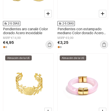
2-5 DÍAS
2-5 DÍAS
Pendientes aro canalé Color
Pendientes con estampado
dorado Acero inoxidable
mediano Color dorado Acero
inoxidable
MSRP €14,99
MSRP €9,99
€4,95
€3,25
Almacén de la UE
Almacén de la UE