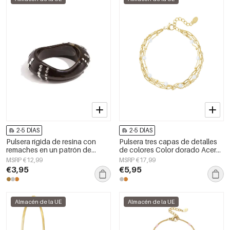
2-5 DÍAS
2-5 DÍAS
Pulsera rígida de resina con
Pulsera tres capas de detalles
remaches en un patrón de
de colores Color dorado Acero
rayas.
inoxidable
MSRP €12,99
MSRP €17,99
€3,95
€5,95
Almacén de la UE
Almacén de la UE