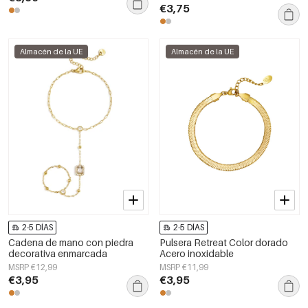
€3,75
Almacén de la UE
Almacén de la UE
2-5 DÍAS
2-5 DÍAS
Cadena de mano con piedra
Pulsera Retreat Color dorado
decorativa enmarcada
Acero inoxidable
MSRP €12,99
MSRP €11,99
€3,95
€3,95