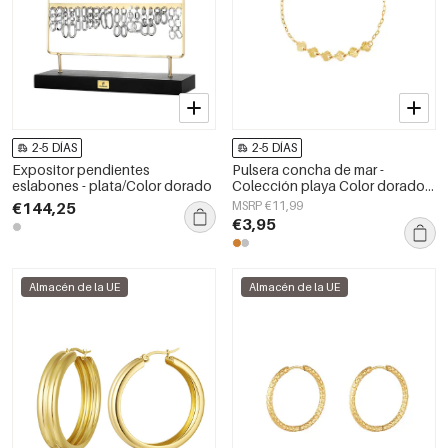
2-5 DÍAS
2-5 DÍAS
Expositor pendientes
Pulsera concha de mar -
eslabones - plata/Color dorado
Colección playa Color dorado
Acero inoxidable
€144,25
MSRP €11,99
€3,95
Almacén de la UE
Almacén de la UE