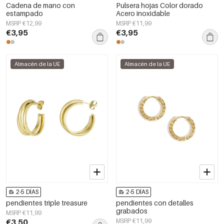
Cadena de mano con
Pulsera hojas Color dorado
estampado
Acero inoxidable
MSRP €12,99
MSRP €11,99
€3,95
€3,95
Almacén de la UE
Almacén de la UE
2-5 DÍAS
2-5 DÍAS
pendientes triple treasure
pendientes con detalles
grabados
MSRP €11,99
€3,50
MSRP €11,99