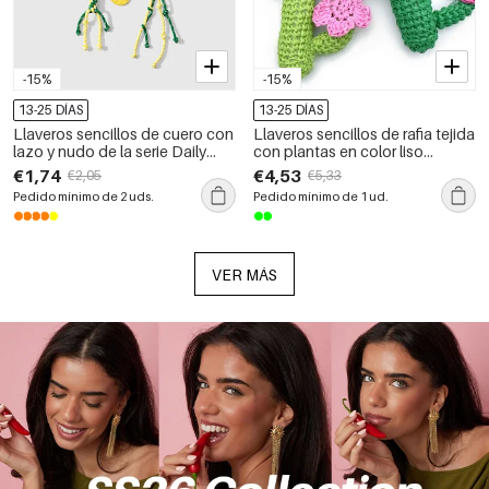
-15%
-15%
13-25 DÍAS
13-25 DÍAS
Llaveros sencillos de cuero con
Llaveros sencillos de rafia tejida
lazo y nudo de la serie Daily
con plantas en color liso
Fruit para bolsos de mujer.
natural.
€1,74
€4,53
€2,05
€5,33
Pedido mínimo de 2 uds.
Pedido mínimo de 1 ud.
VER MÁS