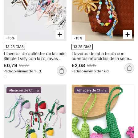
-15%
-15%
13-25 DÍAS
13-25 DÍAS
Llaveros de poliéster de la serie
Llaveros de rafia tejida con
Simple Daily con lazo, rayas,
cuentas retorcidas de la serie
cuadros y lunares de colores
Simple Casual Flower
€0,79
€2,68
€0,93
€3,15
variados.
Pedido mínimo de 1 ud.
Pedido mínimo de 1 ud.
Almacén de China
Almacén de China