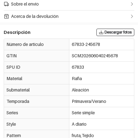
Sobre el envío
Acerca de la devolución
Descripción
Descargar fotos
Número de artículo
67833-245678
GTIN
SCM202606040245678
SPU ID
67833
Material
Rafia
Submaterial
Aleación
Temporada
Primavera/Verano
Series
Serie simple
Style
A diario
Pattern
fruta,Tejido