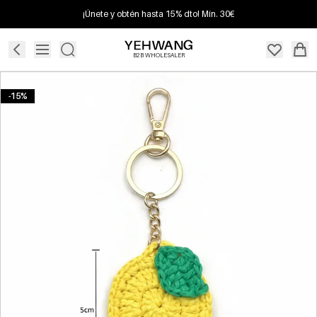
¡Únete y obtén hasta 15% dto! Mín. 30€
B2B WHOLESALER
-15%