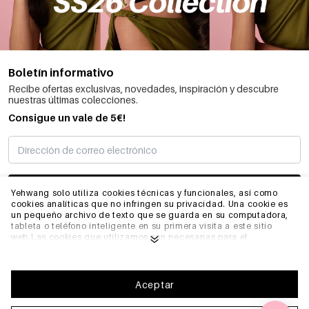
Boletín informativo
Recibe ofertas exclusivas, novedades, inspiración y descubre
nuestras últimas colecciones.
Consigue un vale de 5€!
SUSCRIBIRME
Yehwang solo utiliza cookies técnicas y funcionales, así como
cookies analíticas que no infringen su privacidad. Una cookie es
un pequeño archivo de texto que se guarda en su computadora,
tableta o teléfono inteligente en su primera visita a este sitio
INFORMACIÓN
web.Las cookies que utilizamos son necesarias para el
funcionamiento técnico del sitio web y su facilidad de uso.
Permiten que el sitio web funcione correctamente y recuerden,
por ejemplo, sus preferencias. También nos permiten optimizar
GENERAL
nuestro sitio web.Para garantizar una buena experiencia de
Aceptar
navegación y compra en Yehwang, le recomendamos que acepte
nuestra recopilación y uso de cookies. Puede darse de baja de las