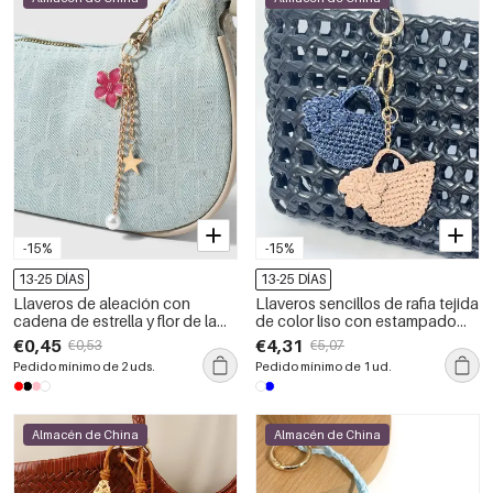
-15%
-15%
13-25 DÍAS
13-25 DÍAS
Llaveros de aleación con
Llaveros sencillos de rafia tejida
cadena de estrella y flor de la
de color liso con estampado
serie Simple Daily
floral.
€0,45
€4,31
€0,53
€5,07
Pedido mínimo de 2 uds.
Pedido mínimo de 1 ud.
Almacén de China
Almacén de China