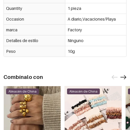
Quantity
1 pieza
Occasion
A diario,Vacaciones/Playa
marca
Factory
Detalles de estilo
Ninguno
Peso
10g
Combínalo con
Almacén de China
Almacén de China