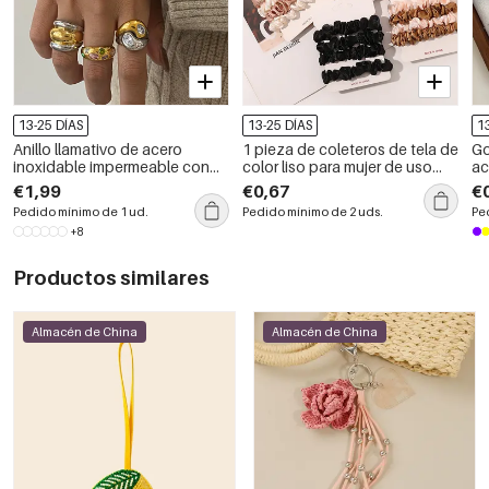
13-25 DÍAS
13-25 DÍAS
1
Anillo llamativo de acero
1 pieza de coleteros de tela de
Go
inoxidable impermeable con
color liso para mujer de uso
ac
forma irregular de estilo punk y
diario
se
€1,99
€0,67
€
color dorado.
Pedido mínimo de 1 ud.
Pedido mínimo de 2 uds.
Pe
+8
Productos similares
Almacén de China
Almacén de China