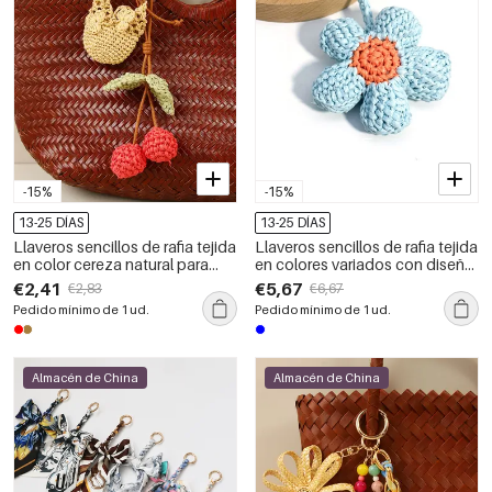
-15%
-15%
13-25 DÍAS
13-25 DÍAS
Llaveros sencillos de rafia tejida
Llaveros sencillos de rafia tejida
en color cereza natural para
en colores variados con diseño
bolsos
floral.
€2,41
€5,67
€2,83
€6,67
Pedido mínimo de 1 ud.
Pedido mínimo de 1 ud.
Almacén de China
Almacén de China