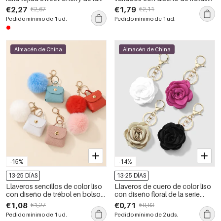
serie Simple
de la serie Simple
€2,27
€1,79
€2,67
€2,11
Pedido mínimo de 1 ud.
Pedido mínimo de 1 ud.
Almacén de China
Almacén de China
-15%
-14%
13-25 DÍAS
13-25 DÍAS
Llaveros sencillos de color liso
Llaveros de cuero de color liso
con diseño de trébol en bolsos
con diseño floral de la serie
de PU de la serie Daily
Simple
€1,08
€0,71
€1,27
€0,83
Pedido mínimo de 1 ud.
Pedido mínimo de 2 uds.