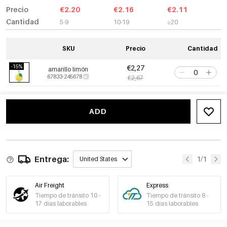
Precio
€2.20
€2.16
€2.11
Cantidad
5-9
10-19
≥20
SKU
Precio
Cantidad
-15%
€2,27
amarillo limón
67833-245678
€2,67
ADD
Entrega:
1/1
United States
Air Freight
Express
Tiempo de tránsito 10 -
Tiempo de tránsito 8 -
17 días laborables
15 días laborables