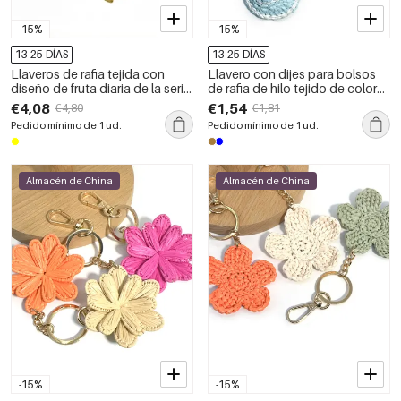
-15%
-15%
13-25 DÍAS
13-25 DÍAS
Llaveros de rafia tejida con
Llavero con dijes para bolsos
diseño de fruta diaria de la serie
de rafia de hilo tejido de colores
Simple
mixtos, estilo oceánico, de la
€4,08
€1,54
€4,80
€1,81
serie Simple Vacation.
Pedido mínimo de 1 ud.
Pedido mínimo de 1 ud.
Almacén de China
Almacén de China
-15%
-15%