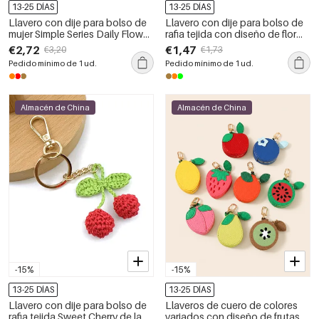
13-25 DÍAS
13-25 DÍAS
Llavero con dije para bolso de
Llavero con dije para bolso de
mujer Simple Series Daily Flower
rafia tejida con diseño de flor
de color liso, tejido en rafia.
dulce de la serie Simple.
€2,72
€1,47
€3,20
€1,73
Pedido mínimo de 1 ud.
Pedido mínimo de 1 ud.
Almacén de China
Almacén de China
-15%
-15%
13-25 DÍAS
13-25 DÍAS
Llavero con dije para bolso de
Llaveros de cuero de colores
rafia tejida Sweet Cherry de la
variados con diseño de frutas