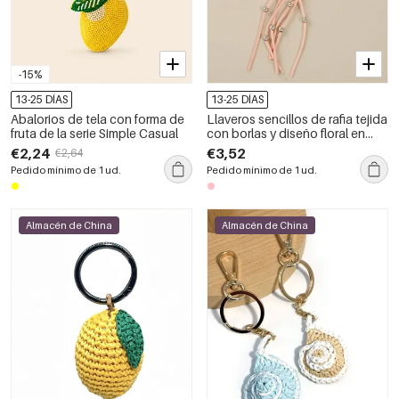
-15%
13-25 DÍAS
13-25 DÍAS
Abalorios de tela con forma de
Llaveros sencillos de rafia tejida
fruta de la serie Simple Casual
con borlas y diseño floral en
color liso.
€2,24
€3,52
€2,64
Pedido mínimo de 1 ud.
Pedido mínimo de 1 ud.
Almacén de China
Almacén de China