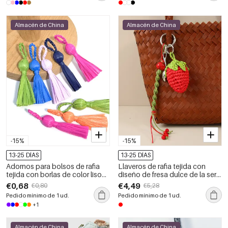
Almacén de China
Almacén de China
-15%
-15%
13-25 DÍAS
13-25 DÍAS
Adornos para bolsos de rafia
Llaveros de rafia tejida con
tejida con borlas de color liso
diseño de fresa dulce de la serie
de la serie étnica
Simple
€0,68
€4,49
€0,80
€5,28
Pedido mínimo de 1 ud.
Pedido mínimo de 1 ud.
+1
Almacén de China
Almacén de China