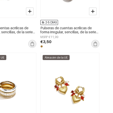
2-5 DÍAS
entas acrílicas de
Pulseras de cuentas acrílicas de
 sencillas, de la serie
forma irregular, sencillas, de la serie
joyería para mujer
Simple Daily, joyería para mujer
MSRP €11,99
€3,50
a UE
Almacén de la UE