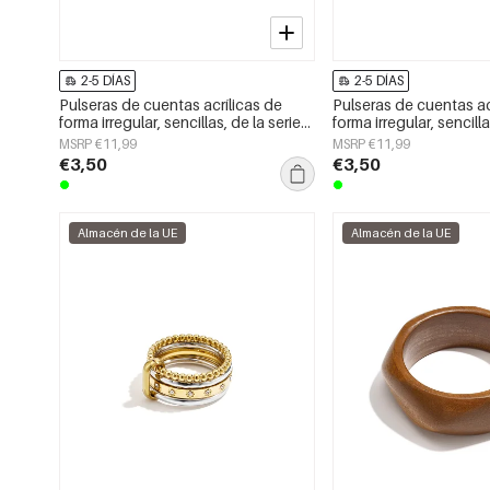
2-5 DÍAS
2-5 DÍAS
Pulseras de cuentas acrílicas de
Pulseras de cuentas ac
forma irregular, sencillas, de la serie
forma irregular, sencilla
Simple Daily, joyería para mujer
Simple Daily, joyería p
MSRP €11,99
MSRP €11,99
€3,50
€3,50
Almacén de la UE
Almacén de la UE