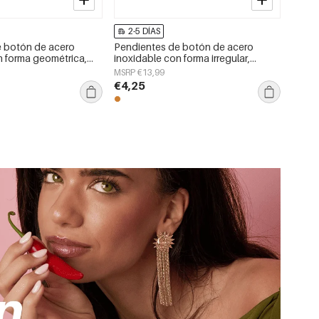
2-5 DÍAS
e botón de acero
Pendientes de botón de acero
n forma geométrica,
inoxidable con forma irregular,
a serie Daily Simple,
sencillos, de la serie Daily Simple,
MSRP €13,99
jer.
joyería para mujer.
€4,25