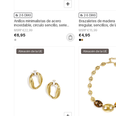
2-5 DÍAS
2-5 DÍAS
Anillos minimalistas de acero
Brazaletes de madera
inoxidable, círculo sencillo, serie
irregular, sencillos, de 
Daily Simple, joyería para mujer.
Simple, joyería para mu
MSRP €22,99
MSRP €15,99
€6,95
€4,95
Almacén de la UE
Almacén de la UE