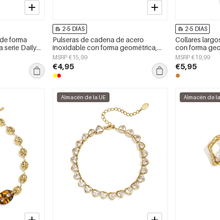
2-5 DÍAS
2-5 DÍAS
 de forma
Pulseras de cadena de acero
Collares largo
la serie Daily
inoxidable con forma geométrica,
con forma geom
jer
sencillas, de la serie Daily Simple,
la serie Daily 
MSRP €15,99
MSRP €19,99
joyería para mujer.
mujer.
€4,95
€5,95
Almacén de la UE
Almacén de l