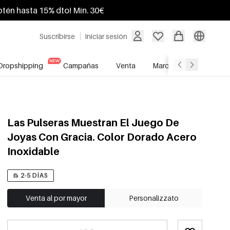
btén hasta 15% dto! Mín. 30€
Suscribirse
Iniciar sesión
Dropshipping
Campañas
Venta
Marcas
Servicio A
Las Pulseras Muestran El Juego De
Joyas Con Gracia. Color Dorado Acero
Inoxidable
2-5 DÍAS
Venta al por mayor
Personalizzato