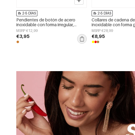
2-5 DÍAS
2-5 DÍAS
Pendientes de botón de acero
Collares de cadena de
inoxidable con forma irregular,
inoxidable con forma 
sencillos, de la serie Daily Simple,
sencillos, de la serie D
MSRP €12,99
MSRP €28,99
joyería para mujer.
joyería para mujer.
€3,95
€8,95