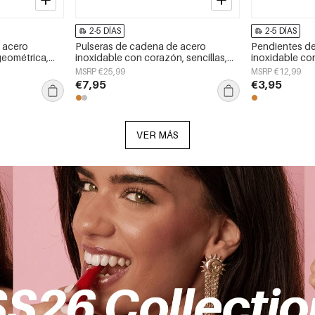
2-5 DÍAS
2-5 DÍAS
 acero
Pulseras de cadena de acero
Pendientes d
geométrica,
inoxidable con corazón, sencillas,
inoxidable co
aily Simple,
de la serie Daily Simple, joyería para
sencillos, de l
MSRP €25,99
MSRP €12,99
mujer.
joyería para mu
€7,95
€3,95
VER MÁS