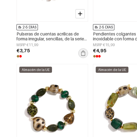
2-5 DÍAS
2-5 DÍAS
Pulseras de cuentas acrílicas de
Pendientes colgantes
forma irregular, sencillas, de la serie
inoxidable con forma 
Simple Daily, joyería para mujer
sencillos, de la serie D
MSRP €11,99
MSRP €15,99
joyería para mujer.
€3,75
€4,95
Almacén de la UE
Almacén de la UE