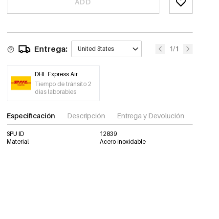
ADD
Entrega:
1/1
United States
DHL Express Air
Tiempo de tránsito 2
días laborables
Especificación
Descripción
Entrega y Devolución
Descar
SPU ID
12839
Material
Acero inoxidable