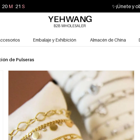
20
M
19
S
✨
¡Únete y o
B2B WHOLESALER
ccesorios
Embalaje y Exhibición
Almacén de China
ción de Pulseras