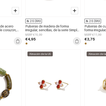
2-5 DÍAS
2-5 DÍAS
 de acero
Pulseras de madera de forma
Pulseras de cu
de corazón,
irregular, sencillas, de la serie Simple
forma irregular,
aily Simple,
Daily, joyería para mujer
Simple Daily, 
MSRP €15,99
MSRP €11,99
€4,95
€3,75
Almacén de la UE
Almacén de l