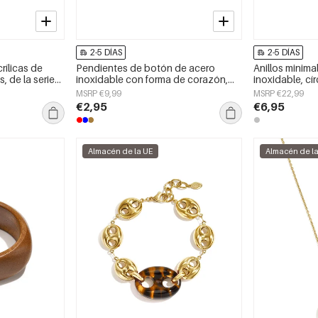
2-5 DÍAS
2-5 DÍAS
rílicas de
Pendientes de botón de acero
Anillos minima
s, de la serie
inoxidable con forma de corazón,
inoxidable, cír
ara mujer
sencillos, de la serie Daily Simple,
Daily Simple, j
MSRP €9,99
MSRP €22,99
joyería para mujer.
€2,95
€6,95
Almacén de la UE
Almacén de l