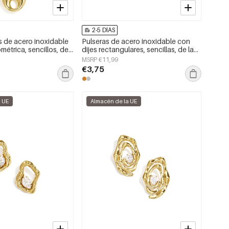
2-5 DÍAS
s de acero inoxidable
Pulseras de acero inoxidable con
étrica, sencillos, de
dijes rectangulares, sencillas, de la
Simple, joyería para
serie Daily Simple, joyería para mujer.
MSRP €11,99
€3,75
a UE
Almacén de la UE