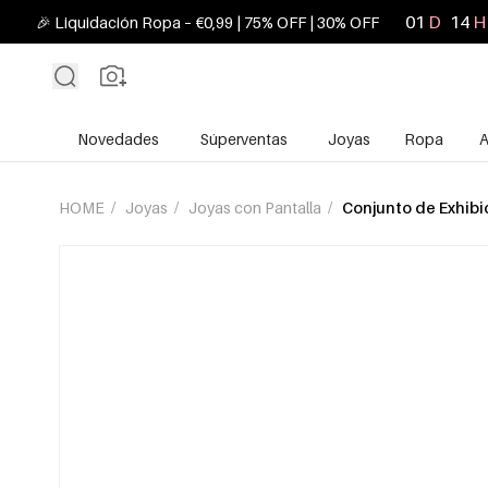
01
D
14
H
🎉 Liquidación Ropa – €0,99 | 75% OFF | 30% OFF
Novedades
Súperventas
Joyas
Ropa
A
HOME
/
Joyas
/
Joyas con Pantalla
/
Conjunto de Exhibi