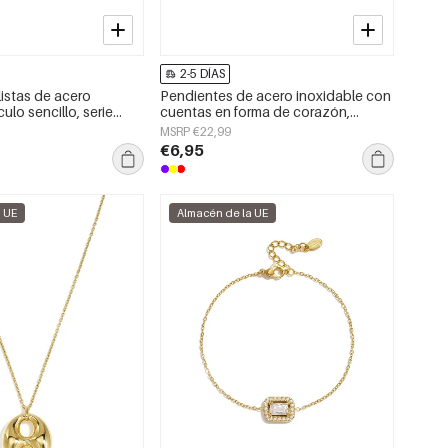
2-5 DÍAS
listas de acero
Pendientes de acero inoxidable con
culo sencillo, serie
cuentas en forma de corazón,
oyería para mujer.
sencillos, de la serie Daily Simple.
MSRP €22,99
Joyería para mujer.
€6,95
a UE
Almacén de la UE