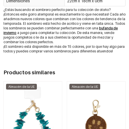
Dimensiones
Negro
22cm x 18cm x 0cm
€2,25
0604191-001
¿Estás buscando el sombrero perfecto para tu colección de otoño?
¡Entonces este gorro atemporal es exactamente lo que necesitas! Cada año
añadimos nuevos colores que combinan con los colores de tendencia de la
Rosa
€2,25
temporada. El sombrero está hecho de acrílico y viene en talla única. Todos
0604191-305
Out Of Stock
los sombreros se pueden combinar perfectamente con una
bufanda de
invierno
a juego para completar tu colección. De esta manera, vende
juegos completos o le da a sus clientes la oportunidad de mezclar y
combinar los colores perfectos.
Verde
€2,25
0604191-406
¡El sombrero está disponible en más de 15 colores, por lo que hay algo para
Out Of Stock
todos y puedes comprar varios sombreros para diferentes atuendos!
-20%
€1,80
Amarillo
0604191-700
€2,25
Productos similares
naranja
€2,25
Almacén de la UE
Almacén de la UE
0604191-703