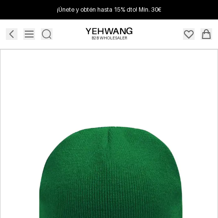
¡Únete y obtén hasta 15% dto! Mín. 30€
B2B WHOLESALER