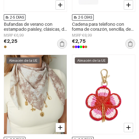
2-5 DÍAS
2-5 DÍAS
Bufandas de verano con
Cadena para teléfono con
estampado paisley, clásicas, de
forma de corazón, sencilla, de
poliéster, accesorios para el día
acrílico, accesorio diario.
MSRP €6,99
MSRP €8,99
a día.
€2,25
€2,75
Almacén de la UE
Almacén de la UE