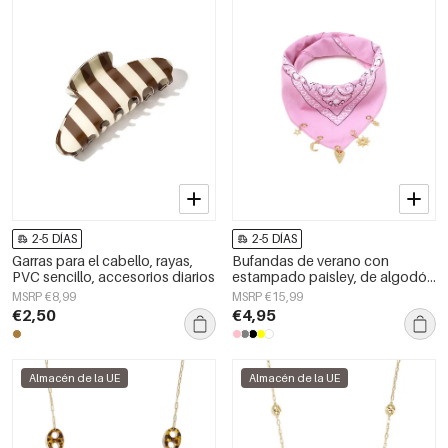
2-5 DÍAS
2-5 DÍAS
Garras para el cabello, rayas,
Bufandas de verano con
PVC sencillo, accesorios diarios
estampado paisley, de algodón
clásico, accesorios para el día a
MSRP €8,99
MSRP €15,99
día.
€2,50
€4,95
Almacén de la UE
Almacén de la UE