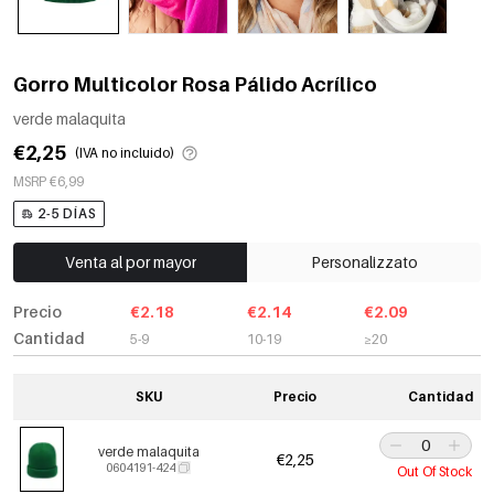
Gorro Multicolor Rosa Pálido Acrílico
verde malaquita
€2,25
(IVA no incluido)
MSRP €6,99
2-5 DÍAS
Venta al por mayor
Personalizzato
Precio
€2.18
€2.14
€2.09
Cantidad
5-9
10-19
≥20
SKU
Precio
Cantidad
verde malaquita
€2,25
0604191-424
Out Of Stock