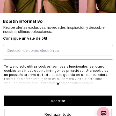
Boletín informativo
Recibe ofertas exclusivas, novedades, inspiración y descubre
nuestras últimas colecciones.
Consigue un vale de 5€!
SUSCRIBIRME
Yehwang solo utiliza cookies técnicas y funcionales, así como
cookies analíticas que no infringen su privacidad. Una cookie es
un pequeño archivo de texto que se guarda en su computadora,
tableta o teléfono inteligente en su primera visita a este sitio
INFORMACIÓN
web.Las cookies que utilizamos son necesarias para el
funcionamiento técnico del sitio web y su facilidad de uso.
Permiten que el sitio web funcione correctamente y recuerden,
por ejemplo, sus preferencias. También nos permiten optimizar
GENERAL
nuestro sitio web.Para garantizar una buena experiencia de
Aceptar
navegación y compra en Yehwang, le recomendamos que acepte
nuestra recopilación y uso de cookies. Puede darse de baja de las
cookies ajustando la configuración de su navegador de internet
Rechazar todo