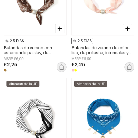
2-5 DÍAS
2-5 DÍAS
Bufandas de verano con
Bufandas de verano de color
estampado paisley, de
liso, de poliéster, informales y
poliéster, informales, para uso
para uso diario.
MSRP €6,99
MSRP €6,99
diario.
€2,25
€2,25
Almacén de la UE
Almacén de la UE