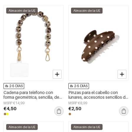
Almacén de la UE
Almacén de la UE
2-5 DÍAS
2-5 DÍAS
Cadena para teléfono con
Pinzas para el cabello con
forma geométrica, sencilla, de
lunares, accesorios sencillos de
acrílico, accesorio de uso
PVC para uso diario
MSRP €14,99
MSRP €8,99
diario.
€4,50
€2,50
Almacén de la UE
Almacén de la UE