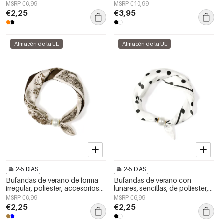
casual, de poliéster, accesorios
diario.
MSRP €6,99
MSRP €10,99
para el día a día.
€2,25
€3,95
Almacén de la UE
Almacén de la UE
2-5 DÍAS
2-5 DÍAS
Bufandas de verano de forma
Bufandas de verano con
irregular, poliéster, accesorios
lunares, sencillas, de poliéster,
diarios
accesorios para el día a día.
MSRP €6,99
MSRP €6,99
€2,25
€2,25