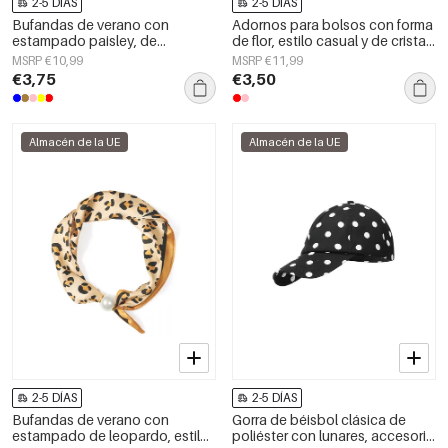
2-5 DÍAS
2-5 DÍAS
Bufandas de verano con
Adornos para bolsos con forma
estampado paisley, de
de flor, estilo casual y de cristal,
algodón, ideales para
accesorios diarios.
MSRP €10,99
MSRP €11,99
vacaciones y uso diario.
€3,75
€3,50
Almacén de la UE
Almacén de la UE
2-5 DÍAS
2-5 DÍAS
Bufandas de verano con
Gorra de béisbol clásica de
estampado de leopardo, estilo
poliéster con lunares, accesorio