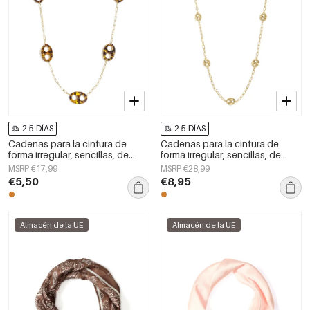
2-5 DÍAS
2-5 DÍAS
Cadenas para la cintura de
Cadenas para la cintura de
forma irregular, sencillas, de
forma irregular, sencillas, de
acero inoxidable, accesorios de
acero inoxidable, accesorios de
MSRP €17,99
MSRP €28,99
uso diario.
uso diario.
€5,50
€8,95
Almacén de la UE
Almacén de la UE