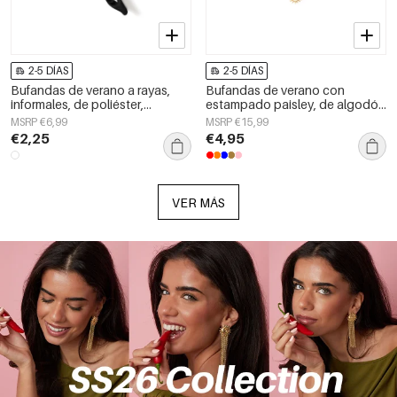
2-5 DÍAS
2-5 DÍAS
Bufandas de verano a rayas,
Bufandas de verano con
informales, de poliéster,
estampado paisley, de algodón
accesorios para el día a día.
clásico, accesorios para el día a
MSRP €6,99
MSRP €15,99
día.
€2,25
€4,95
VER MÁS