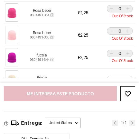
Rosa bebé
€2,25
0604191-354
Out Of Stock
Rosa bebé
€2,25
0604191-303
Out Of Stock
fucsia
€2,25
0604191-644
Out Of Stock
Beige
€2,25
0604191-503
ME INTERESA ESTE PRODUCTO
Neón
€2,25
0604191-704
Out Of Stock
Entrega:
Marrón
1/1
United States
€2,25
0604191-501
Out Of Stock
DHL Express Air