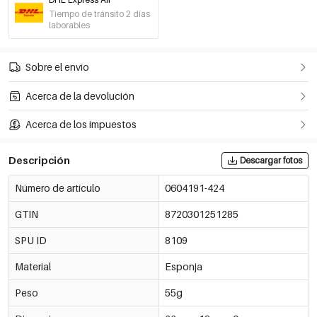
Azul
Tiempo de tránsito 2 días
€2,25
0604191-205
laborables
Out Of Stock
Azul
Sobre el envío
€2,25
0604191-284
Out Of Stock
Acerca de la devolución
aceituna
€2,25
Acerca de los impuestos
0604191-405
Out Of Stock
Descripción
Descargar fotos
Azul claro
€2,25
0604191-202
Número de artículo
0604191-424
GTIN
8720301251285
Rojo
€2,25
0604191-300
Out Of Stock
SPU ID
8109
Material
Esponja
Rojo
€2,25
0604191-301
Out Of Stock
Peso
55g