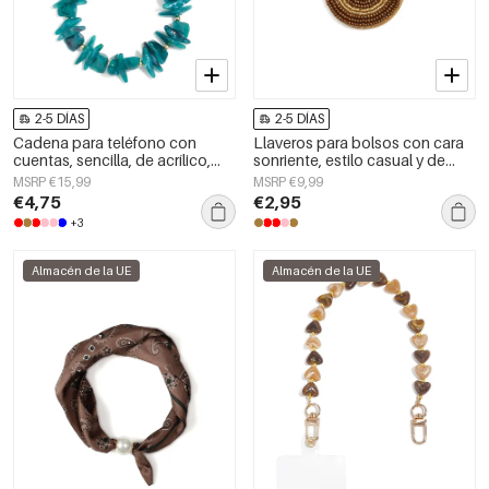
2-5 DÍAS
2-5 DÍAS
Cadena para teléfono con
Llaveros para bolsos con cara
cuentas, sencilla, de acrílico,
sonriente, estilo casual y de
accesorio diario.
cristal, accesorios diarios.
MSRP €15,99
MSRP €9,99
€4,75
€2,95
+3
Almacén de la UE
Almacén de la UE