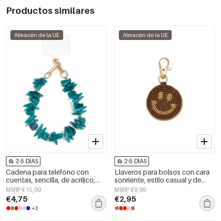
Productos similares
Almacén de la UE
Almacén de la UE
2-5 DÍAS
2-5 DÍAS
Cadena para teléfono con
Llaveros para bolsos con cara
cuentas, sencilla, de acrílico,
sonriente, estilo casual y de
accesorio diario.
cristal, accesorios diarios.
MSRP €15,99
MSRP €9,99
€4,75
€2,95
+3