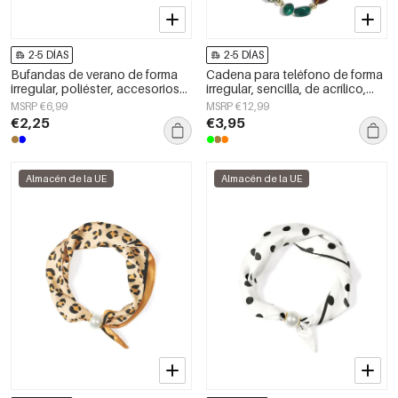
2-5 DÍAS
2-5 DÍAS
Bufandas de verano de forma
Cadena para teléfono de forma
irregular, poliéster, accesorios
irregular, sencilla, de acrílico,
diarios
accesorio de uso diario.
MSRP €6,99
MSRP €12,99
€2,25
€3,95
Almacén de la UE
Almacén de la UE