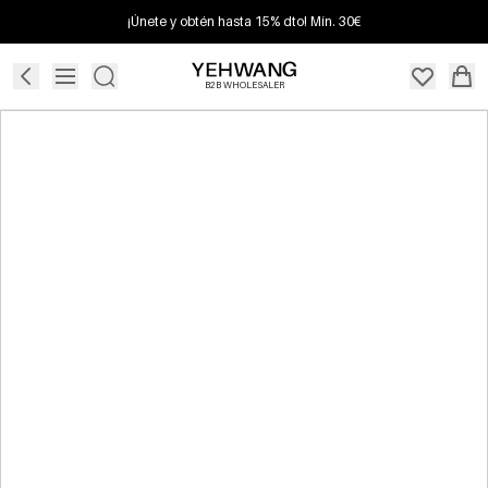
¡Únete y obtén hasta 15% dto! Mín. 30€
B2B WHOLESALER