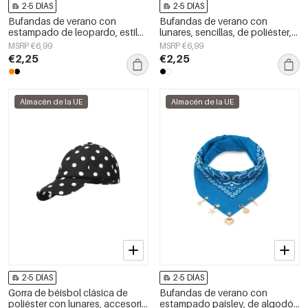
2-5 DÍAS
2-5 DÍAS
Bufandas de verano con
Bufandas de verano con
estampado de leopardo, estilo
lunares, sencillas, de poliéster,
casual, de poliéster, accesorios
accesorios para el día a día.
MSRP €6,99
MSRP €6,99
para el día a día.
€2,25
€2,25
Almacén de la UE
Almacén de la UE
2-5 DÍAS
2-5 DÍAS
Gorra de béisbol clásica de
Bufandas de verano con
poliéster con lunares, accesorio
estampado paisley, de algodón