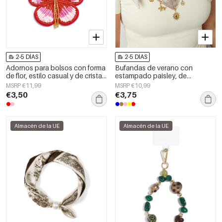
2-5 DÍAS
2-5 DÍAS
Adornos para bolsos con forma
Bufandas de verano con
de flor, estilo casual y de cristal,
estampado paisley, de
accesorios diarios.
algodón, ideales para
MSRP €11,99
MSRP €10,99
vacaciones y uso diario.
€3,50
€3,75
Almacén de la UE
Almacén de la UE