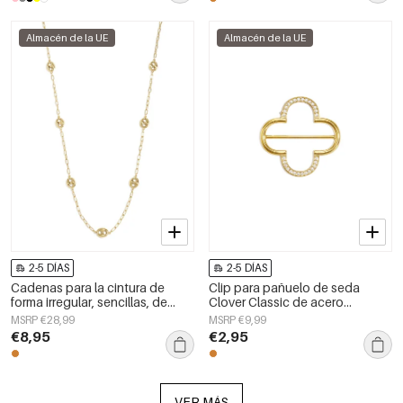
Almacén de la UE
Almacén de la UE
2-5 DÍAS
2-5 DÍAS
Cadenas para la cintura de
Clip para pañuelo de seda
forma irregular, sencillas, de
Clover Classic de acero
acero inoxidable, accesorios de
inoxidable para uso diario
MSRP €28,99
MSRP €9,99
uso diario.
€8,95
€2,95
VER MÁS