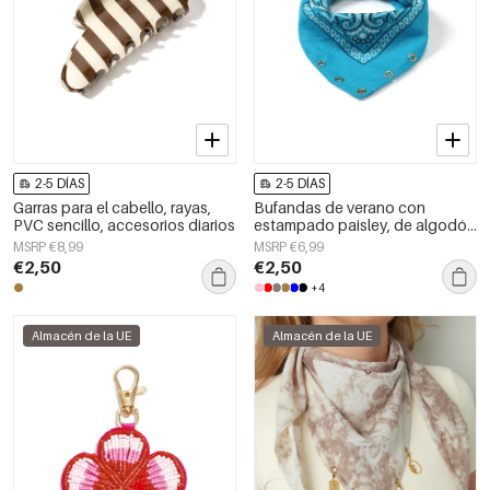
2-5 DÍAS
2-5 DÍAS
Garras para el cabello, rayas,
Bufandas de verano con
PVC sencillo, accesorios diarios
estampado paisley, de algodón
clásico, accesorios para el día a
MSRP €8,99
MSRP €6,99
día.
€2,50
€2,50
+4
Almacén de la UE
Almacén de la UE