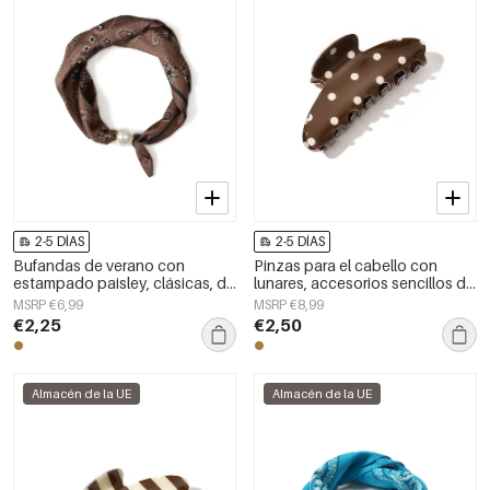
2-5 DÍAS
2-5 DÍAS
Bufandas de verano con
Pinzas para el cabello con
estampado paisley, clásicas, de
lunares, accesorios sencillos de
poliéster, accesorios para el día
PVC para uso diario
MSRP €6,99
MSRP €8,99
a día.
€2,25
€2,50
Almacén de la UE
Almacén de la UE