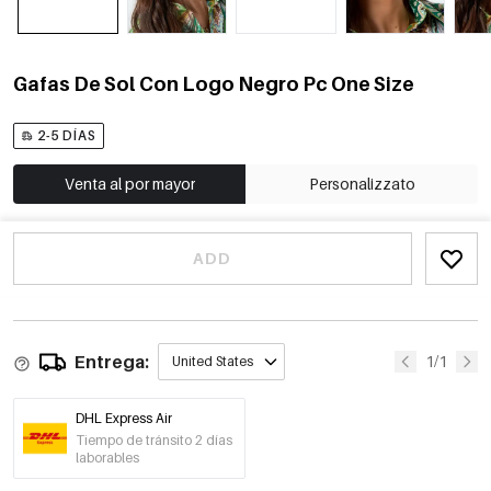
Gafas De Sol Con Logo Negro Pc One Size
2-5 DÍAS
Venta al por mayor
Personalizzato
ADD
Entrega:
1/1
United States
DHL Express Air
Tiempo de tránsito 2 días
laborables