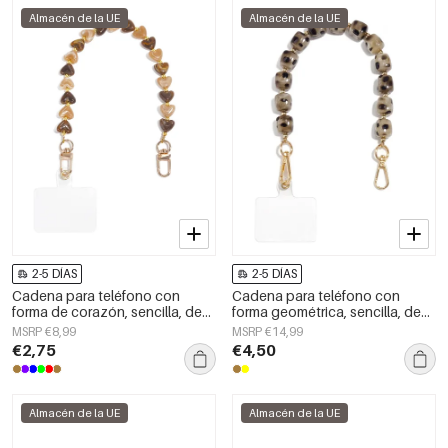
Almacén de la UE
Almacén de la UE
2-5 DÍAS
2-5 DÍAS
Cadena para teléfono con
Cadena para teléfono con
forma de corazón, sencilla, de
forma geométrica, sencilla, de
acrílico, accesorio diario.
acrílico, accesorio de uso
MSRP €8,99
MSRP €14,99
diario.
€2,75
€4,50
Almacén de la UE
Almacén de la UE