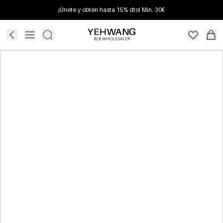
¡Únete y obtén hasta 15% dto! Mín. 30€
B2B WHOLESALER