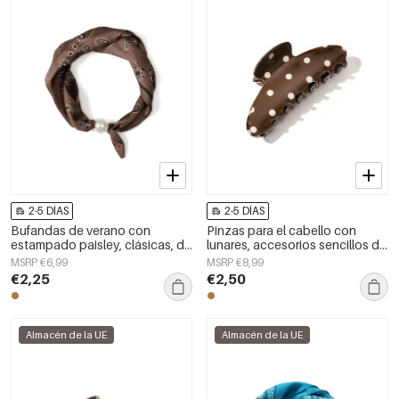
2-5 DÍAS
2-5 DÍAS
Bufandas de verano con
Pinzas para el cabello con
estampado paisley, clásicas, de
lunares, accesorios sencillos de
poliéster, accesorios para el día
PVC para uso diario
MSRP €6,99
MSRP €8,99
a día.
€2,25
€2,50
Almacén de la UE
Almacén de la UE