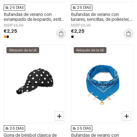
2-5 DÍAS
2-5 DÍAS
Bufandas de verano con
Bufandas de verano con
estampado de leopardo, estilo
lunares, sencillas, de poliéster,
casual, de poliéster, accesorios
accesorios para el día a día.
MSRP €6,99
MSRP €6,99
para el día a día.
€2,25
€2,25
Almacén de la UE
Almacén de la UE
2-5 DÍAS
2-5 DÍAS
Gorra de béisbol clásica de
Bufandas de verano con