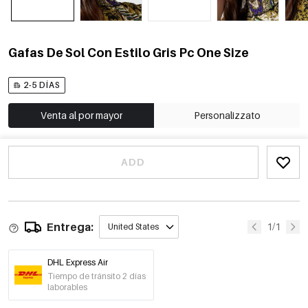
Gafas De Sol Con Estilo Gris Pc One Size
2-5 DÍAS
Venta al por mayor
Personalizzato
ADD
Entrega:
1/1
United States
DHL Express Air
Tiempo de tránsito 2 días
laborables