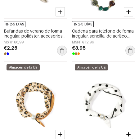
2-5 DÍAS
2-5 DÍAS
Bufandas de verano de forma
Cadena para teléfono de forma
irregular, poliéster, accesorios
irregular, sencilla, de acrílico,
diarios
accesorio de uso diario.
MSRP €6,99
MSRP €12,99
€2,25
€3,95
Almacén de la UE
Almacén de la UE