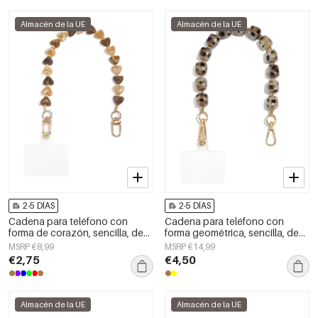
Almacén de la UE
Almacén de la UE
2-5 DÍAS
2-5 DÍAS
Cadena para teléfono con
Cadena para teléfono con
forma de corazón, sencilla, de
forma geométrica, sencilla, de
acrílico, accesorio diario.
acrílico, accesorio de uso
MSRP €8,99
MSRP €14,99
diario.
€2,75
€4,50
Almacén de la UE
Almacén de la UE