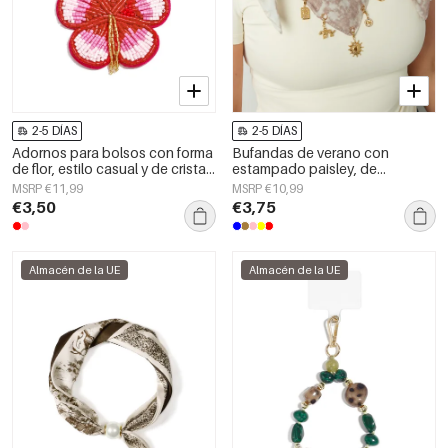
2-5 DÍAS
2-5 DÍAS
Adornos para bolsos con forma
Bufandas de verano con
de flor, estilo casual y de cristal,
estampado paisley, de
accesorios diarios.
algodón, ideales para
MSRP €11,99
MSRP €10,99
vacaciones y uso diario.
€3,50
€3,75
Almacén de la UE
Almacén de la UE