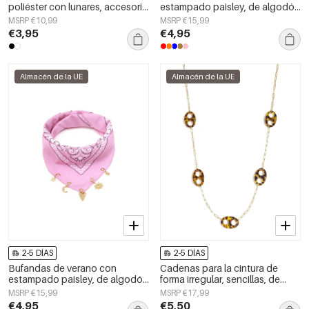
poliéster con lunares, accesorio
estampado paisley, de algodón
diario.
clásico, accesorios para el día a
MSRP €10,99
MSRP €15,99
día.
€3,95
€4,95
Almacén de la UE
Almacén de la UE
2-5 DÍAS
2-5 DÍAS
Bufandas de verano con
Cadenas para la cintura de
estampado paisley, de algodón
forma irregular, sencillas, de
clásico, accesorios para el día a
acero inoxidable, accesorios de
MSRP €15,99
MSRP €17,99
día.
uso diario.
€4,95
€5,50