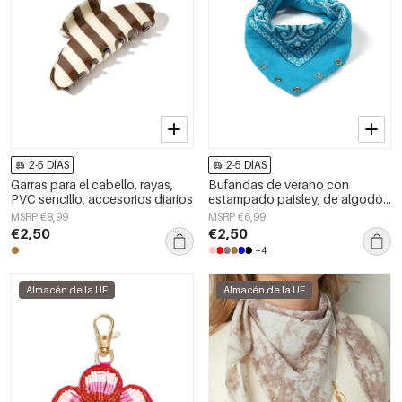
2-5 DÍAS
2-5 DÍAS
Garras para el cabello, rayas,
Bufandas de verano con
PVC sencillo, accesorios diarios
estampado paisley, de algodón
clásico, accesorios para el día a
MSRP €8,99
MSRP €6,99
día.
€2,50
€2,50
+4
Almacén de la UE
Almacén de la UE