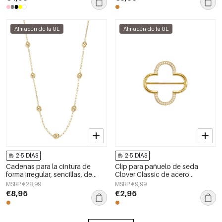
Almacén de la UE
Almacén de la UE
2-5 DÍAS
2-5 DÍAS
Cadenas para la cintura de
Clip para pañuelo de seda
forma irregular, sencillas, de
Clover Classic de acero
acero inoxidable, accesorios de
inoxidable para uso diario
MSRP €28,99
MSRP €9,99
uso diario.
€8,95
€2,95