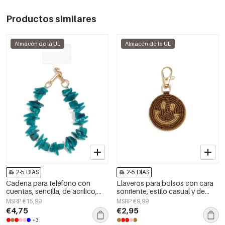
Productos similares
Almacén de la UE
Almacén de la UE
2-5 DÍAS
2-5 DÍAS
Cadena para teléfono con
Llaveros para bolsos con cara
cuentas, sencilla, de acrílico,
sonriente, estilo casual y de
accesorio diario.
cristal, accesorios diarios.
MSRP €15,99
MSRP €9,99
€4,75
€2,95
+3