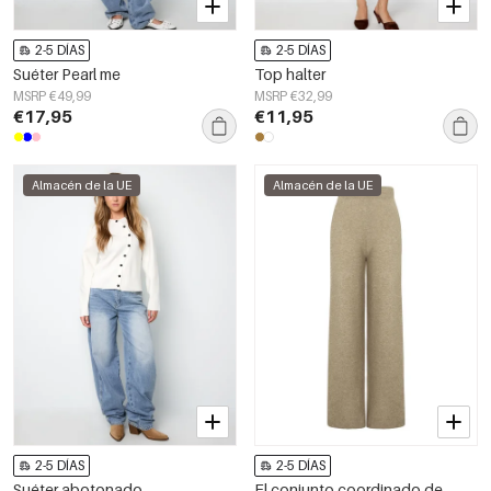
2-5 DÍAS
2-5 DÍAS
Suéter Pearl me
Top halter
MSRP €49,99
MSRP €32,99
€17,95
€11,95
Almacén de la UE
Almacén de la UE
2-5 DÍAS
2-5 DÍAS
Suéter abotonado
El conjunto coordinado de