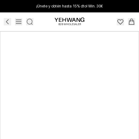
¡Únete y obtén hasta 15% dto! Mín. 30€
B2B WHOLESALER