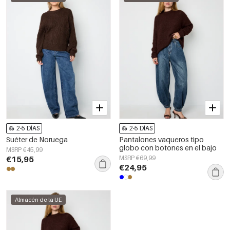
2-5 DÍAS
2-5 DÍAS
Suéter de Noruega
Pantalones vaqueros tipo
globo con botones en el bajo
MSRP €45,99
€15,95
MSRP €69,99
€24,95
Almacén de la UE