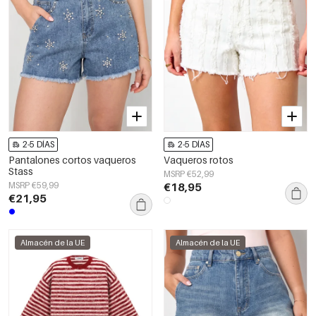
2-5 DÍAS
2-5 DÍAS
Pantalones cortos vaqueros
Vaqueros rotos
Stass
MSRP €52,99
MSRP €59,99
€18,95
€21,95
Almacén de la UE
Almacén de la UE