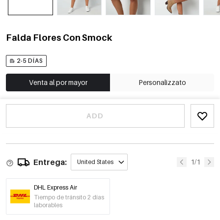
Falda Flores Con Smock
2-5 DÍAS
Venta al por mayor
Personalizzato
ADD
Entrega:
1/1
United States
DHL Express Air
Tiempo de tránsito 2 días
laborables