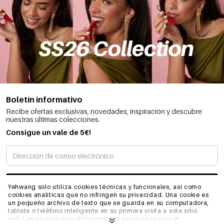
Boletín informativo
Recibe ofertas exclusivas, novedades, inspiración y descubre
nuestras últimas colecciones.
Consigue un vale de 5€!
SUSCRIBIRME
Yehwang solo utiliza cookies técnicas y funcionales, así como
cookies analíticas que no infringen su privacidad. Una cookie es
un pequeño archivo de texto que se guarda en su computadora,
tableta o teléfono inteligente en su primera visita a este sitio
INFORMACIÓN
web.Las cookies que utilizamos son necesarias para el