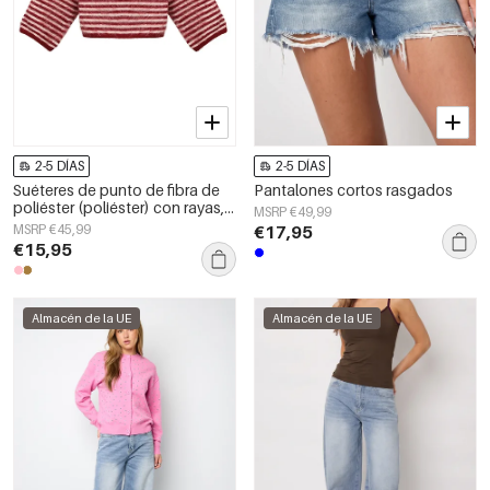
2-5 DÍAS
2-5 DÍAS
Suéteres de punto de fibra de
Pantalones cortos rasgados
poliéster (poliéster) con rayas,
MSRP €49,99
ropa de otoño/invierno
MSRP €45,99
€17,95
€15,95
Almacén de la UE
Almacén de la UE