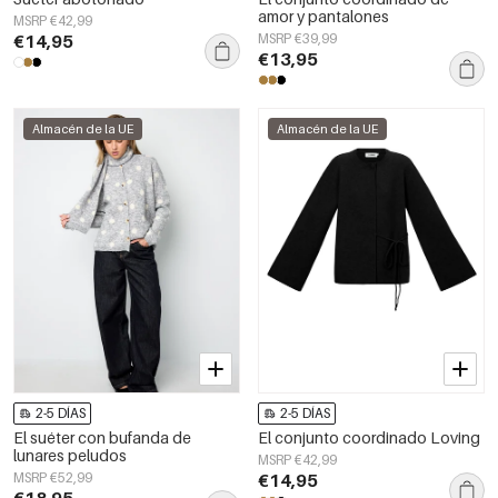
amor y pantalones
MSRP €42,99
€14,95
MSRP €39,99
€13,95
Almacén de la UE
Almacén de la UE
2-5 DÍAS
2-5 DÍAS
El suéter con bufanda de
El conjunto coordinado Loving
lunares peludos
MSRP €42,99
MSRP €52,99
€14,95