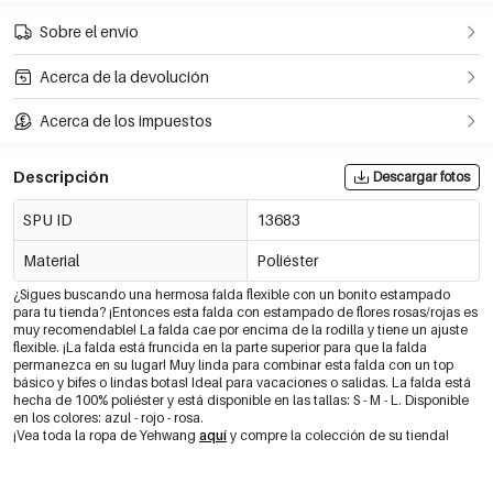
Sobre el envío
Acerca de la devolución
Acerca de los impuestos
Descripción
Descargar fotos
SPU ID
13683
Material
Poliéster
¿Sigues buscando una hermosa falda flexible con un bonito estampado
para tu tienda? ¡Entonces esta falda con estampado de flores rosas/rojas es
muy recomendable! La falda cae por encima de la rodilla y tiene un ajuste
flexible. ¡La falda está fruncida en la parte superior para que la falda
permanezca en su lugar! Muy linda para combinar esta falda con un top
básico y bifes o lindas botas! Ideal para vacaciones o salidas. La falda está
hecha de 100% poliéster y está disponible en las tallas: S - M - L. Disponible
en los colores: azul - rojo - rosa.
¡Vea toda la ropa de Yehwang
aquí
y compre la colección de su tienda!