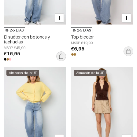
2-5 DÍAS
2-5 DÍAS
El suéter con botones y
Top bicolor
tachuelas
MSRP €19,99
MSRP €45,99
€6,95
€16,95
Almacén de la UE
Almacén de la UE