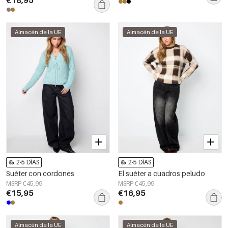
€18,95
Almacén de la UE
Almacén de la UE
2-5 DÍAS
2-5 DÍAS
Suéter con cordones
El suéter a cuadros peludo
MSRP €45,99
MSRP €45,99
€15,95
€16,95
Almacén de la UE
Almacén de la UE