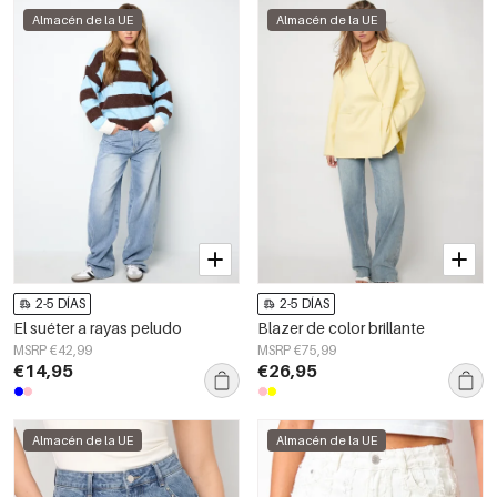
Almacén de la UE
Almacén de la UE
2-5 DÍAS
2-5 DÍAS
El suéter a rayas peludo
Blazer de color brillante
MSRP €42,99
MSRP €75,99
€14,95
€26,95
Almacén de la UE
Almacén de la UE