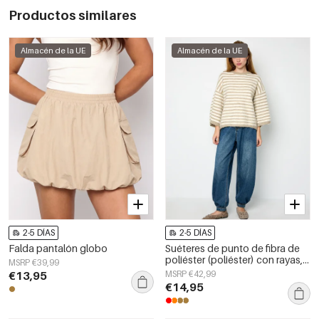
Productos similares
Almacén de la UE
Almacén de la UE
2-5 DÍAS
2-5 DÍAS
Falda pantalón globo
Suéteres de punto de fibra de
poliéster (poliéster) con rayas,
MSRP €39,99
ropa casual de otoño/invierno
€13,95
MSRP €42,99
€14,95