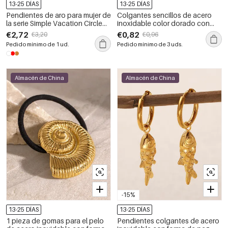
13-25 DÍAS
13-25 DÍAS
Pendientes de aro para mujer de
Colgantes sencillos de acero
la serie Simple Vacation Circle
inoxidable color dorado con
Fish, de acero inoxidable,
diseño de gota y sol, estilo
€2,72
€0,82
€3,20
€0,96
resistentes al agua y color
oceánico, para mujer.
Pedido mínimo de 1 ud.
Pedido mínimo de 3 uds.
dorado.
Almacén de China
Almacén de China
-15%
13-25 DÍAS
13-25 DÍAS
1 pieza de gomas para el pelo
Pendientes colgantes de acero