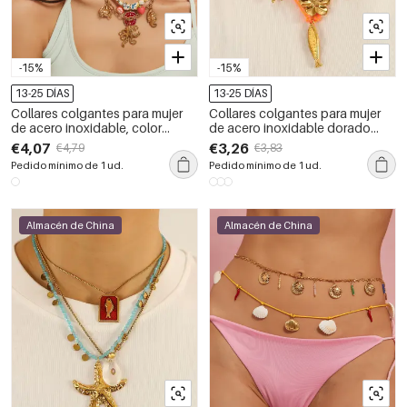
-15%
-15%
13-25 DÍAS
13-25 DÍAS
Collares colgantes para mujer
Collares colgantes para mujer
de acero inoxidable, color
de acero inoxidable dorado
dorado, resistentes al agua, con
resistente al agua con diseño
€4,07
€3,26
€4,79
€3,83
la serie Organismos Marinos
de pez en contraste
Pedido mínimo de 1 ud.
Pedido mínimo de 1 ud.
Almacén de China
Almacén de China