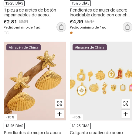
13-25 DÍAS
13-25 DÍAS
1 pieza de aretes de botón
Pendientes de mujer de acero
impermeables de acero
inoxidable dorado con concha
inoxidable con concha dorada
de la colección Ocean,
€2,81
€4,39
€3,31
€5,17
de la colección Ocean
resistentes al agua
Pedido mínimo de 1 ud.
Pedido mínimo de 1 ud.
Almacén de China
Almacén de China
-15%
-15%
13-25 DÍAS
13-25 DÍAS
Pendientes de mujer de acero
Colgante creativo de acero