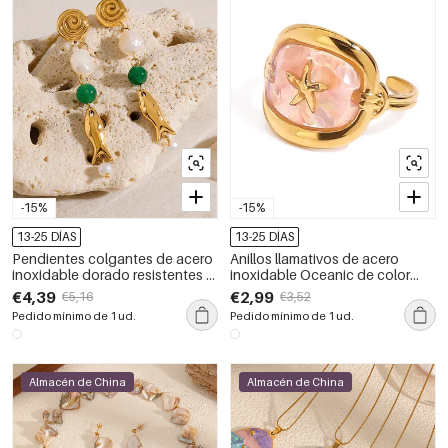
-15%
-15%
13-25 DÍAS
13-25 DÍAS
Pendientes colgantes de acero
Anillos llamativos de acero
inoxidable dorado resistentes al
inoxidable Oceanic de color
agua de Oceanic
dorado, resistentes al agua
€4,39
€2,99
€5,16
€3,52
Pedido mínimo de 1 ud.
Pedido mínimo de 1 ud.
Almacén de China
Almacén de China