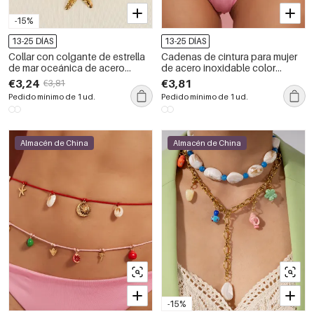
-15%
13-25 DÍAS
13-25 DÍAS
Collar con colgante de estrella
Cadenas de cintura para mujer
de mar oceánica de acero
de acero inoxidable color
inoxidable, resistente al agua,
dorado con colgantes de
€3,24
€3,81
€3,81
color dorado, para mujer
concha de la serie Beach
Pedido mínimo de 1 ud.
Pedido mínimo de 1 ud.
Almacén de China
Almacén de China
-15%