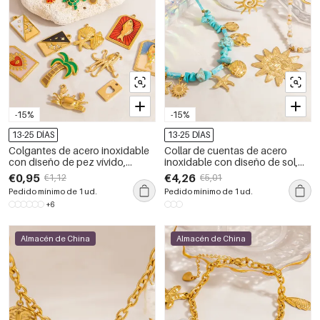
-15%
-15%
13-25 DÍAS
13-25 DÍAS
Colgantes de acero inoxidable
Collar de cuentas de acero
con diseño de pez vívido,
inoxidable con diseño de sol,
resistentes al agua y color
resistente al agua, color dorado
€0,95
€4,26
€1,12
€5,01
dorado para mujer
y piedra natural para mujer.
Pedido mínimo de 1 ud.
Pedido mínimo de 1 ud.
+6
Almacén de China
Almacén de China