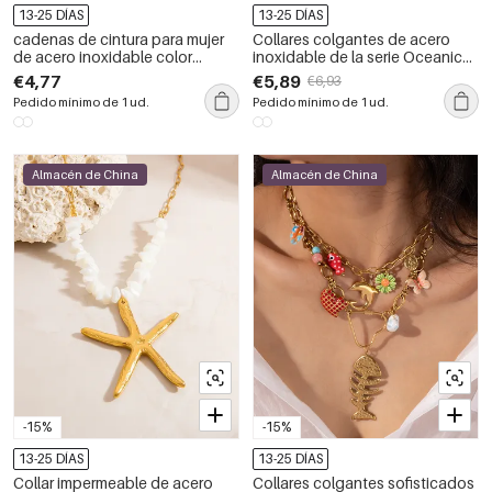
13-25 DÍAS
13-25 DÍAS
cadenas de cintura para mujer
Collares colgantes de acero
de acero inoxidable color
inoxidable de la serie Oceanic
dorado con cuerda de algodón
para mujer, resistentes al agua,
€4,77
€5,89
€6,93
estilo concha de
con piedra natural color dorado.
Pedido mínimo de 1 ud.
Pedido mínimo de 1 ud.
Almacén de China
Almacén de China
-15%
-15%
13-25 DÍAS
13-25 DÍAS
Collar impermeable de acero
Collares colgantes sofisticados