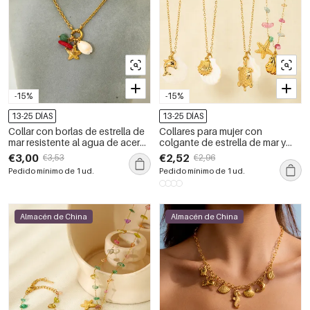
-15%
-15%
13-25 DÍAS
13-25 DÍAS
Collar con borlas de estrella de
Collares para mujer con
mar resistente al agua de acero
colgante de estrella de mar y
inoxidable color dorado de la
concha de la serie Ocean
€3,00
€2,52
€3,53
€2,96
serie Ocean para mujer
Pedido mínimo de 1 ud.
Pedido mínimo de 1 ud.
Almacén de China
Almacén de China