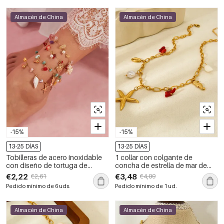
Almacén de China
Almacén de China
-15%
-15%
13-25 DÍAS
13-25 DÍAS
Tobilleras de acero inoxidable
1 collar con colgante de
con diseño de tortuga de
concha de estrella de mar de
vacaciones, resistentes al agua,
acero inoxidable resistente al
€2,22
€3,48
€2,61
€4,09
color dorado y con piedras
agua con elementos del
Pedido mínimo de 6 uds.
Pedido mínimo de 1 ud.
naturales.
océano.
Almacén de China
Almacén de China