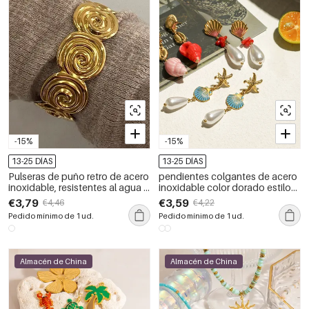
-15%
-15%
13-25 DÍAS
13-25 DÍAS
Pulseras de puño retro de acero
pendientes colgantes de acero
inoxidable, resistentes al agua y
inoxidable color dorado estilo
de color dorado.
oceánico
€3,79
€3,59
€4,46
€4,22
Pedido mínimo de 1 ud.
Pedido mínimo de 1 ud.
Almacén de China
Almacén de China