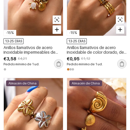
-15%
-15%
13-25 DÍAS
13-25 DÍAS
Anillos llamativos de acero
Anillos llamativos de acero
inoxidable impermeables de
inoxidable de color dorado, de
color dorado de la serie Simple
forma irregular y diseño sencillo,
€3,58
€0,95
€4,21
€1,12
Daily Animal Shell.
de la serie Simple Daily.
Pedido mínimo de 1 ud.
Pedido mínimo de 1 ud.
Almacén de China
Almacén de China