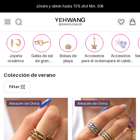
¡Únete y obtén hasta 15% dto! Mín. 30€
B2B WHOLESALER
Joyería
Gafas de sol
Bolsas de
Accesorios
Accesorios
So
oceánica
de gran
playa
para el océano
para el cabello
tamaño
de verano
Colección de verano
Filter
Almacén de China
Almacén de China