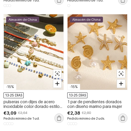
Pedido mínimo de 1 ud.
Pedido mínimo de 1 ud.
Almacén de China
Almacén de China
-15%
-15%
13-25 DÍAS
13-25 DÍAS
pulseras con dijes de acero
1 par de pendientes dorados
inoxidable color dorado estilo
con diseño marino para mujer
oceánico
€3,09
€2,38
€3,64
€2,80
Pedido mínimo de 1 ud.
Pedido mínimo de 2 uds.