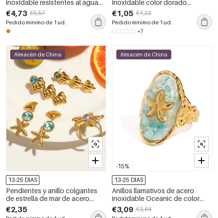
inoxidable resistentes al agua
inoxidable color dorado
con diseño de estrella de mar
resistente al agua para hacer
€4,73
€1,05
€5,57
€1,23
de la serie Ocean
uno mismo.
Pedido mínimo de 1 ud.
Pedido mínimo de 1 ud.
+7
Almacén de China
Almacén de China
-15%
13-25 DÍAS
13-25 DÍAS
Pendientes y anillo colgantes
Anillos llamativos de acero
de estrella de mar de acero
inoxidable Oceanic de color
inoxidable, color dorado,
dorado, resistentes al agua
€2,35
€3,09
€3,64
resistentes al agua