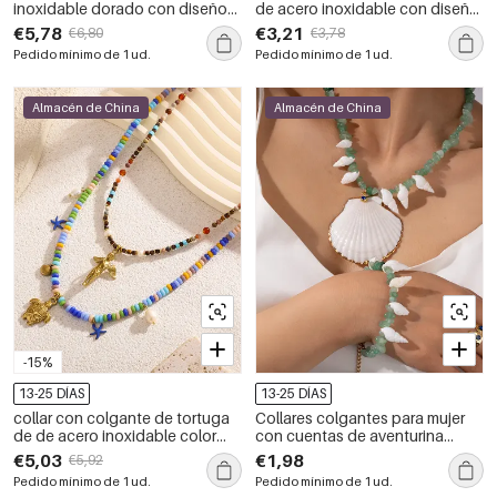
inoxidable dorado con diseño
de acero inoxidable con diseño
de estrella de mar de la serie
de espina de pescado,
€5,78
€3,21
€6,80
€3,78
Creative Ocean
resistentes al agua y color
Pedido mínimo de 1 ud.
Pedido mínimo de 1 ud.
dorado para mujer.
Almacén de China
Almacén de China
-15%
13-25 DÍAS
13-25 DÍAS
collar con colgante de tortuga
Collares colgantes para mujer
de de acero inoxidable color
con cuentas de aventurina
dorado y piedra natural para
verde y conchas marinas
€5,03
€1,98
€5,92
mujer
Pedido mínimo de 1 ud.
Pedido mínimo de 1 ud.