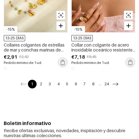
-15%
-15%
13-25 DÍAS
13-25 DÍAS
Collares colgantes de estrellas
Collar con colgante de acero
de mar y conchas marinas de
inoxidable oceánico resistente
diseño creativo
al agua en color dorado
€2,91
€7,18
€3,42
€8,45
Pedido mínimo de 1 ud.
Pedido mínimo de 1 ud.
1
2
3
4
5
6
7
8
...
24
Boletín informativo
Recibe ofertas exclusivas, novedades, inspiración y descubre
nuestras últimas colecciones.