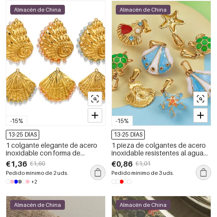
Almacén de China
Almacén de China
-15%
-15%
13-25 DÍAS
13-25 DÍAS
1 colgante elegante de acero
1 pieza de colgantes de acero
inoxidable con forma de
inoxidable resistentes al agua
caracola, resistente al agua,
con forma de organismo marino
€1,36
€0,86
€1,60
€1,01
para mujer.
de la serie Ocean para mujer
Pedido mínimo de 2 uds.
Pedido mínimo de 3 uds.
+2
Almacén de China
Almacén de China