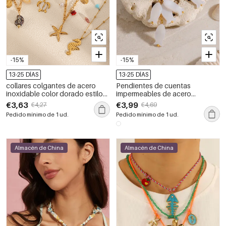
-15%
-15%
13-25 DÍAS
13-25 DÍAS
collares colgantes de acero
Pendientes de cuentas
inoxidable color dorado estilo
impermeables de acero
oceánico
inoxidable con forma de pez
€3,63
€3,99
€4,27
€4,69
para vacaciones
Pedido mínimo de 1 ud.
Pedido mínimo de 1 ud.
Almacén de China
Almacén de China