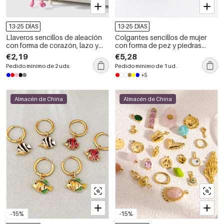
13-25 DÍAS
13-25 DÍAS
Llaveros sencillos de aleación
Colgantes sencillos de mujer
con forma de corazón, lazo y
con forma de pez y piedras
animales, de la serie Daily.
naturales, hechos a mano.
€2,19
€5,28
Pedido mínimo de 2 uds.
Pedido mínimo de 1 ud.
+5
Almacén de China
Almacén de China
-15%
-15%