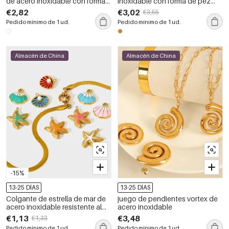
de acero inoxidable con forma
inoxidable con forma de pez
de concha
retro, resistentes al agua, color
€2,82
€3,02
€3,55
dorado
Pedido mínimo de 1 ud.
Pedido mínimo de 1 ud.
Almacén de China
Almacén de China
-15%
13-25 DÍAS
13-25 DÍAS
Colgante de estrella de mar de
juego de pendientes vortex de
acero inoxidable resistente al
acero inoxidable
agua de color dorado
€1,13
€3,48
€1,33
Pedido mínimo de 1 ud.
Pedido mínimo de 1 ud.