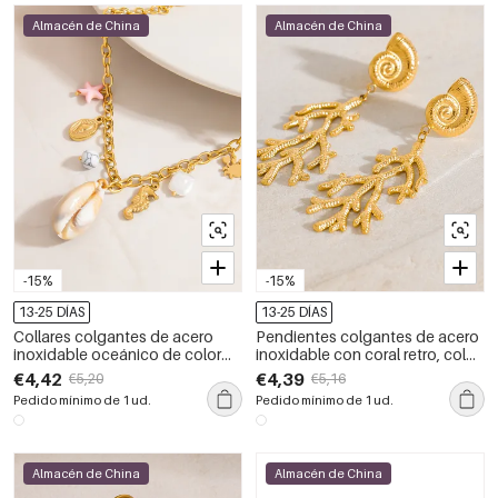
Almacén de China
Almacén de China
-15%
-15%
13-25 DÍAS
13-25 DÍAS
Collares colgantes de acero
Pendientes colgantes de acero
inoxidable oceánico de color
inoxidable con coral retro, color
dorado resistentes al agua
dorado, resistentes al agua
€4,42
€4,39
€5,20
€5,16
Pedido mínimo de 1 ud.
Pedido mínimo de 1 ud.
Almacén de China
Almacén de China