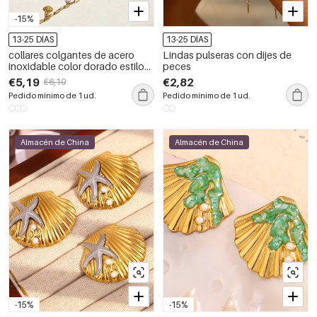
-15%
13-25 DÍAS
13-25 DÍAS
collares colgantes de acero
Lindas pulseras con dijes de
inoxidable color dorado estilo
peces
oceánico
€5,19
€2,82
€6,10
Pedido mínimo de 1 ud.
Pedido mínimo de 1 ud.
Almacén de China
Almacén de China
-15%
-15%