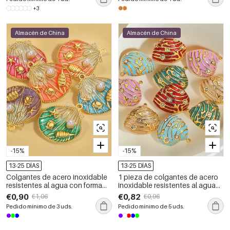
+3
Almacén de China
Almacén de China
-15%
-15%
13-25 DÍAS
13-25 DÍAS
Colgantes de acero inoxidable
1 pieza de colgantes de acero
resistentes al agua con forma
inoxidable resistentes al agua
de concha de vacaciones para
para mujer de la serie
€0,90
€0,82
€1,06
€0,96
mujer
Polychrome
Pedido mínimo de 3 uds.
Pedido mínimo de 5 uds.