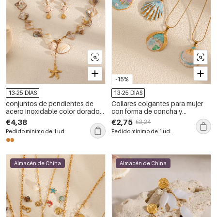
-15%
13-25 DÍAS
13-25 DÍAS
conjuntos de pendientes de
Collares colgantes para mujer
acero inoxidable color dorado
con forma de concha y
estilo oceánico
esmaltado al óleo de la serie
€4,38
€2,75
€3,24
Ocean
Pedido mínimo de 1 ud.
Pedido mínimo de 1 ud.
Almacén de China
Almacén de China