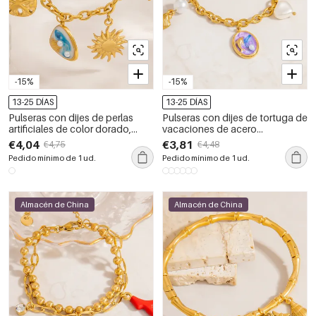
-15%
-15%
13-25 DÍAS
13-25 DÍAS
Pulseras con dijes de perlas
Pulseras con dijes de tortuga de
artificiales de color dorado,
vacaciones de acero
resistentes al agua y de acero
inoxidable, resistentes al agua,
€4,04
€3,81
€4,75
€4,48
inoxidable con concha sencilla
color dorado y perlas artificiales
Pedido mínimo de 1 ud.
Pedido mínimo de 1 ud.
para mujer
para mujer.
Almacén de China
Almacén de China