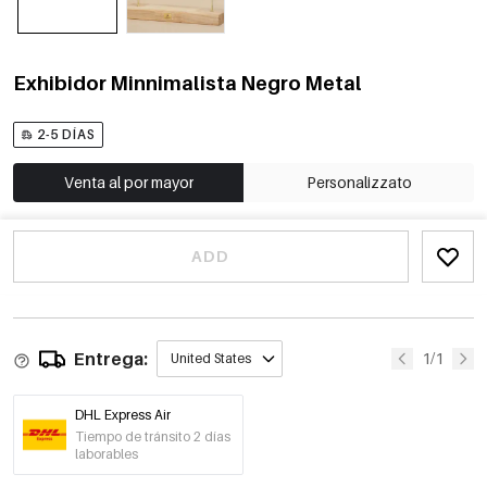
Exhibidor Minnimalista Negro Metal
2-5 DÍAS
Venta al por mayor
Personalizzato
ADD
Entrega:
1/1
United States
DHL Express Air
Tiempo de tránsito 2 días
laborables