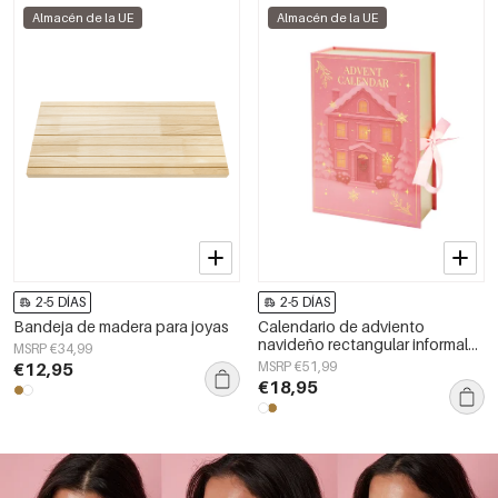
Almacén de la UE
Almacén de la UE
2-5 DÍAS
2-5 DÍAS
Bandeja de madera para joyas
Calendario de adviento
navideño rectangular informal
MSRP €34,99
de acero inoxidable para
€12,95
MSRP €51,99
Navidad
€18,95