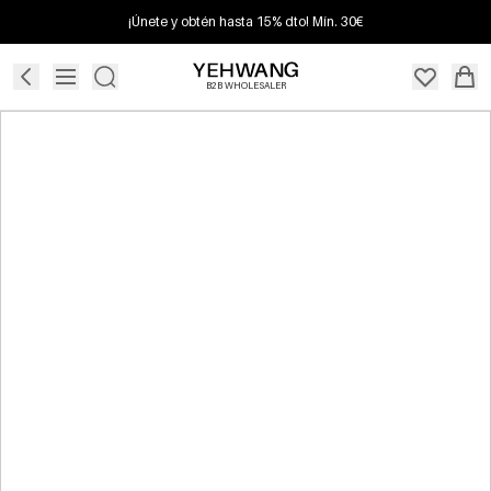
¡Únete y obtén hasta 15% dto! Mín. 30€
B2B WHOLESALER