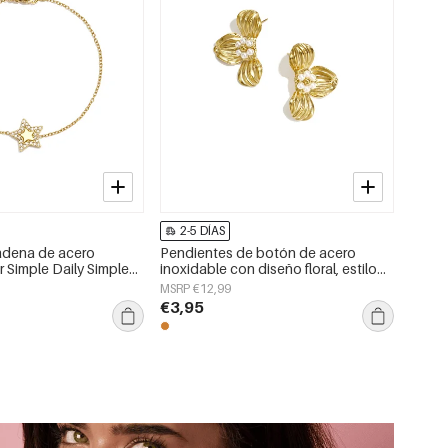
2-5 DÍAS
adena de acero
Pendientes de botón de acero
r Simple Daily Simple
inoxidable con diseño floral, estilo
 para mujer
casual y romántico para mujer.
MSRP €12,99
€3,95