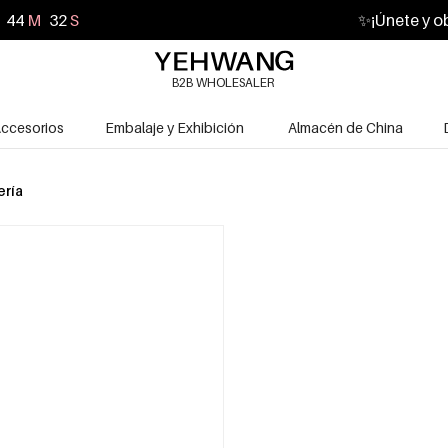
44
M
30
S
✨
¡Únete y o
B2B WHOLESALER
ccesorios
Embalaje y Exhibición
Almacén de China
ería