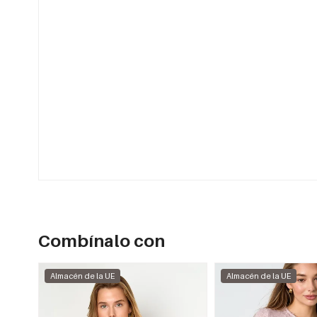
Combínalo con
Almacén de la UE
Almacén de la UE