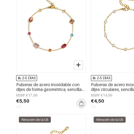
2-5 DÍAS
2-5 DÍAS
Pulseras de acero inoxidable con
Pulseras de acero ino
dijes de forma geométrica, sencillas,
dijes circulares, sencill
de la serie Daily Simple, joyería para
Daily Simple, joyería p
MSRP €17,99
MSRP €14,99
mujer.
€5,50
€4,50
Almacén de la UE
Almacén de la UE