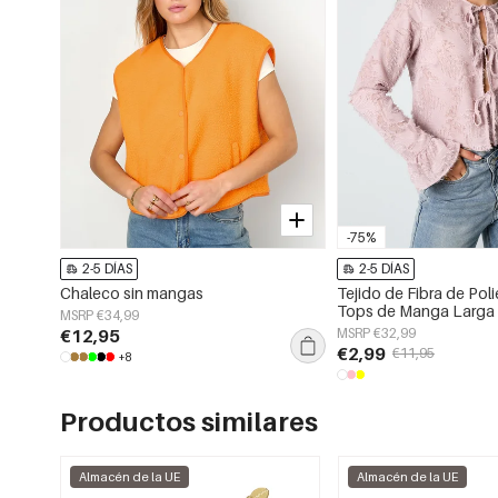
-75%
2-5 DÍAS
2-5 DÍAS
Chaleco sin mangas
Tejido de Fibra de Poli
Tops de Manga Larga 
MSRP €34,99
Color Sólido Primaver
€12,95
MSRP €32,99
€2,99
€11,95
+8
Productos similares
Almacén de la UE
Almacén de la UE