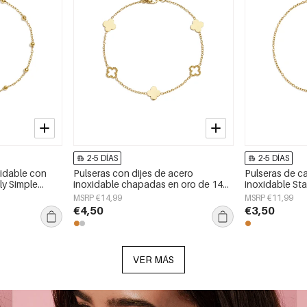
2-5 DÍAS
2-5 DÍAS
xidable con
Pulseras con dijes de acero
Pulseras de c
ly Simple
inoxidable chapadas en oro de 14
inoxidable Sta
jer
quilates, serie Clover Simple Daily
Series Joyería
MSRP €14,99
MSRP €11,99
Simple, joyería para mujer
€4,50
€3,50
VER MÁS