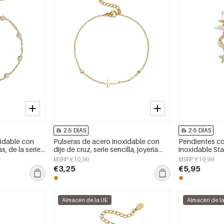
2-5 DÍAS
2-5 DÍAS
xidable con
Pulseras de acero inoxidable con
Pendientes co
as, de la serie
dije de cruz, serie sencilla, joyería
inoxidable Sta
ara mujer
para mujer
mujer
MSRP €10,99
MSRP €19,99
€3,25
€5,95
Almacén de la UE
Almacén de l