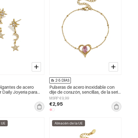
2-5 DÍAS
lgantes de acero
Pulseras de acero inoxidable con
r Daily Joyería para
dije de corazón, sencillas, de la serie
Daily Simple, joyería para mujer
MSRP €9,99
€2,95
a UE
Almacén de la UE