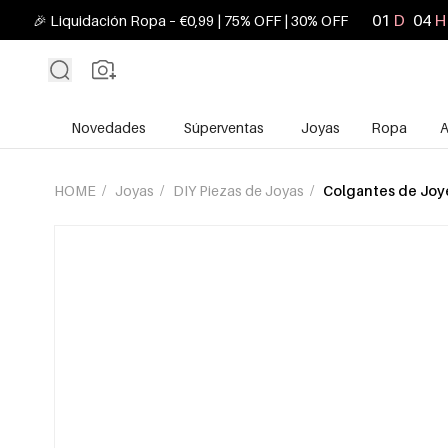
01
D
04
H
🎉 Liquidación Ropa – €0,99 | 75% OFF | 30% OFF
Novedades
Súperventas
Joyas
Ropa
A
HOME
/
Joyas
/
DIY Piezas de Joyas
/
Colgantes de Joy