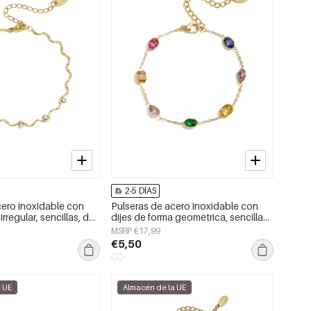
2-5 DÍAS
cero inoxidable con
Pulseras de acero inoxidable con
irregular, sencillas, de
dijes de forma geométrica, sencillas,
 Daily, joyería para
de la serie Daily Simple, joyería para
MSRP €17,99
mujer.
€5,50
a UE
Almacén de la UE