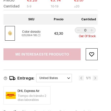
Precio
€3.20
€3.14
€3.07
Cantidad
5-9
10-19
≥20
SKU
Precio
Cantidad
Color dorado
€3,30
0252664-185
Out Of Stock
ME INTERESA ESTE PRODUCTO
Entrega:
1/1
United States
DHL Express Air
Tiempo de tránsito 2
días laborables