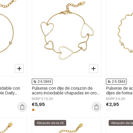
2-5 DÍAS
2-5 DÍAS
xidable con
Pulseras con dije de corazón de
Pulseras de a
le Daily
acero inoxidable chapadas en oro
dijes de forma 
para mujer
de 14 quilates, serie sencilla para el
la serie Simple
MSRP €19,99
MSRP €9,99
día a día, joyería para mujer
mujer
€5,95
€2,95
Almacén de la UE
Almacén de l