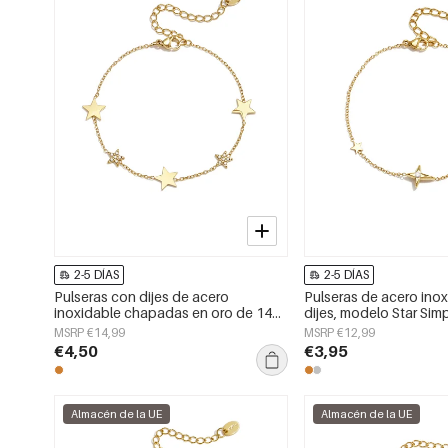
2-5 DÍAS
2-5 DÍAS
Pulseras con dijes de acero
Pulseras de acero ino
inoxidable chapadas en oro de 14
dijes, modelo Star Simp
quilates, serie Star Daily Simple,
Simple Series, joyería 
MSRP €14,99
MSRP €12,99
joyería para mujer
€4,50
€3,95
Almacén de la UE
Almacén de la UE