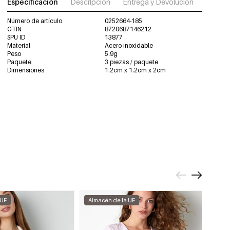
Especificación
Descripción
Entrega y Devolución
Descar
Número de artículo
0252664-185
GTIN
8720687146212
SPU ID
13877
Material
Acero inoxidable
Peso
5.9g
Paquete
3 piezas / paquete
Dimensiones
1.2cm x 1.2cm x 2cm
 UE
Almacén de la UE
Alma