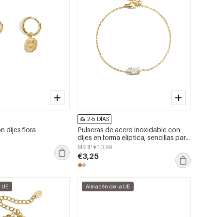
2-5 DÍAS
 dijes flora
Pulseras de acero inoxidable con
dijes en forma elíptica, sencillas para
uso diario, de la serie Simple. Joyería
MSRP €10,99
para mujer.
€3,25
a UE
Almacén de la UE