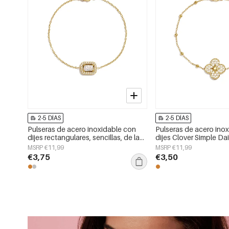
2-5 DÍAS
2-5 DÍAS
Pulseras de acero inoxidable con
Pulseras de acero ino
dijes rectangulares, sencillas, de la
dijes Clover Simple Dai
serie Daily Simple, joyería para mujer.
Series Joyería para mu
MSRP €11,99
MSRP €11,99
€3,75
€3,50