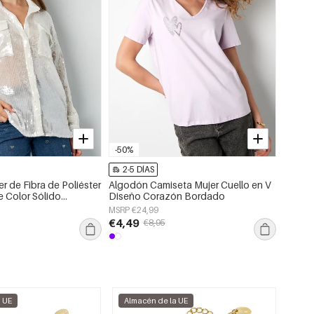
-50%
2-5 DÍAS
2-5 
r de Fibra de Poliéster
Algodón Camiseta Mujer Cuello en V
Jersey
e Color Sólido
Diseño Corazón Bordado
Chalec
ano
MSRP €24,99
MSRP €
€4,49
€13,
€8,95
a UE
Almacén de la UE