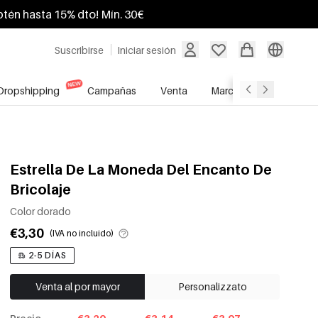
btén hasta 15% dto! Mín. 30€
Suscribirse
Iniciar sesión
Dropshipping
Campañas
Venta
Marcas
Servicio A
Estrella De La Moneda Del Encanto De
Bricolaje
Color dorado
€3,30
(IVA no incluido)
2-5 DÍAS
Venta al por mayor
Personalizzato