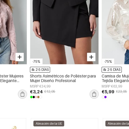
-75%
-75%
2-5 DÍAS
2-5 DÍAS
éster Mujeres
Shorts Asimétricos de Poliéster para
Camisa de Muje
Elegante
Mujer Diseño Profesional
Tejida Elegant
a/Verano
Primavera/Ver
MSRP €34,99
MSRP €63,99
€3,24
€5,99
€12,95
€23,95
Almacén de la UE
Almacén de l