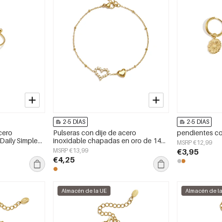
2-5 DÍAS
2-5 DÍAS
acero
Pulseras con dije de acero
pendientes con
 Daily Simple
inoxidable chapadas en oro de 14
MSRP €12,99
jer
quilates, diseño de corazón, estilo
MSRP €13,99
€3,95
sencillo para uso diario, serie Simple.
€4,25
Joyería para mujer.
Almacén de la UE
Almacén de l