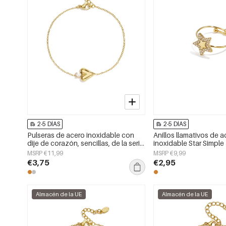
2-5 DÍAS
2-5 DÍAS
Pulseras de acero inoxidable con
Anillos llamativos de 
dije de corazón, sencillas, de la serie
inoxidable Star Simple
Daily Simple, joyería para mujer
Series Joyería para mu
MSRP €11,99
MSRP €9,99
€3,75
€2,95
Almacén de la UE
Almacén de la UE