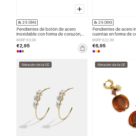
2-5 DÍAS
2-5 DÍAS
Pendientes de botón de acero
Pendientes de acero i
inoxidable con forma de corazón,
cuentas en forma de c
sencillos, de la serie Daily Simple,
sencillos, de la serie D
MSRP €9,99
MSRP €22,99
joyería para mujer.
Joyería para mujer.
€2,95
€6,95
Almacén de la UE
Almacén de la UE