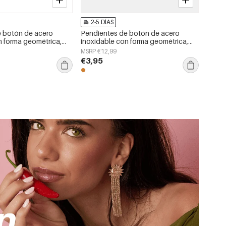
2-5 DÍAS
e botón de acero
Pendientes de botón de acero
n forma geométrica,
inoxidable con forma geométrica,
a serie Daily Simple,
sencillos, de la serie Daily Simple,
MSRP €12,99
jer.
joyería para mujer.
€3,95