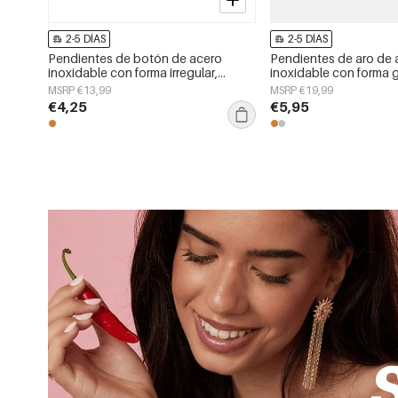
2-5 DÍAS
2-5 DÍAS
Pendientes de botón de acero
Pendientes de aro de 
inoxidable con forma irregular,
inoxidable con forma 
sencillos, de la serie Daily Simple,
sencillos, de la serie D
MSRP €13,99
MSRP €19,99
joyería para mujer.
joyería para mujer.
€4,25
€5,95