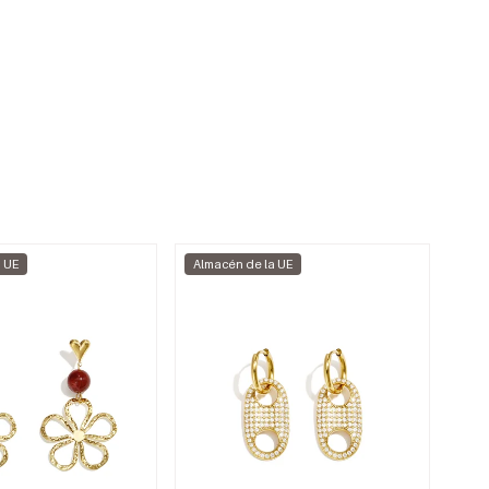
a UE
Almacén de la UE