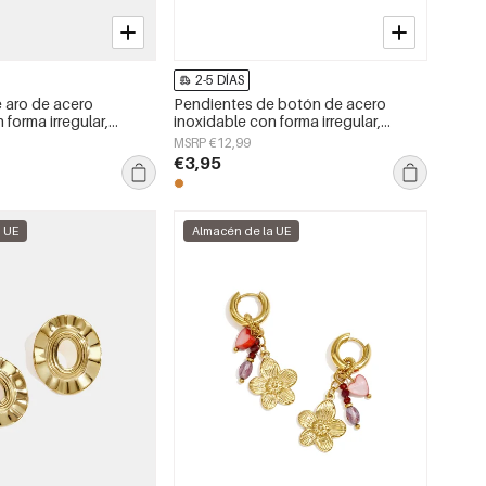
2-5 DÍAS
 aro de acero
Pendientes de botón de acero
 forma irregular,
inoxidable con forma irregular,
a serie Daily Simple,
sencillos, de la serie Daily Simple,
MSRP €12,99
jer.
joyería para mujer.
€3,95
a UE
Almacén de la UE