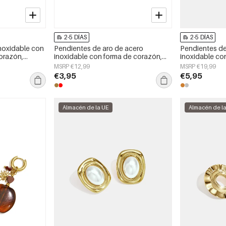
2-5 DÍAS
2-5 DÍAS
noxidable con
Pendientes de aro de acero
Pendientes de
orazón,
inoxidable con forma de corazón,
inoxidable con
aily Simple.
sencillos, de la serie Daily Simple,
sencillos, de l
MSRP €12,99
MSRP €19,99
joyería para mujer.
joyería para mu
€3,95
€5,95
Almacén de la UE
Almacén de l