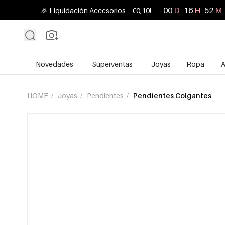
00
D
16
H
52
M
🎉 Liquidación Accesorios – €0,10!
Novedades
Súperventas
Joyas
Ropa
A
HOME
/
Joyas
/
Pendientes
/
Pendientes Colgantes