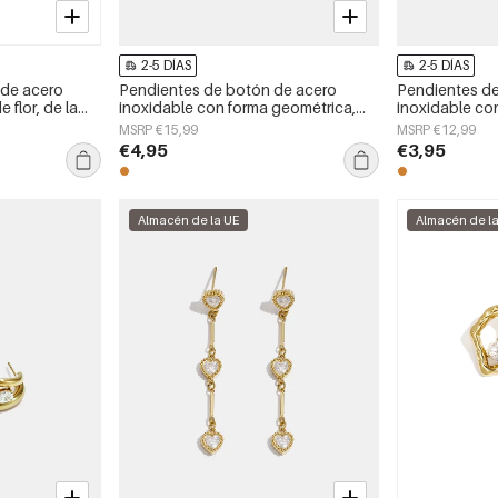
2-5 DÍAS
2-5 DÍAS
 de acero
Pendientes de botón de acero
Pendientes d
 flor, de la
inoxidable con forma geométrica,
inoxidable con
ría para mujer.
sencillos, de la serie Daily Simple,
sencillos, de l
MSRP €15,99
MSRP €12,99
joyería para mujer.
joyería para mu
€4,95
€3,95
Almacén de la UE
Almacén de l