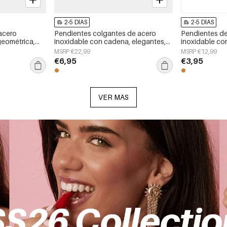
2-5 DÍAS
2-5 DÍAS
acero
Pendientes colgantes de acero
Pendientes d
geométrica,
inoxidable con cadena, elegantes,
inoxidable co
aily Simple,
ideales para reuniones o fiestas.
sencillos, de l
MSRP €22,99
MSRP €12,99
Colección de lujo para mujer.
joyería para mu
€6,95
€3,95
VER MÁS