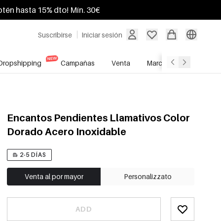
btén hasta 15% dto! Mín. 30€
Suscribirse
Iniciar sesión
Dropshipping
Campañas
Venta
Marcas
Servicio A
Encantos Pendientes Llamativos Color
Dorado Acero Inoxidable
2-5 DÍAS
Venta al por mayor
Personalizzato
ADD