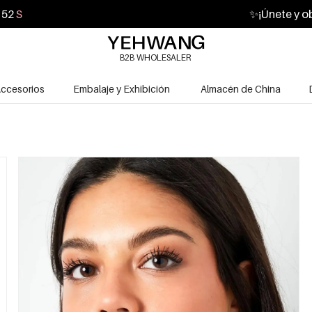
50
S
✨
¡Únete y o
B2B WHOLESALER
ccesorios
Embalaje y Exhibición
Almacén de China