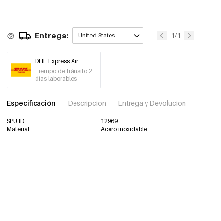
Entrega:
1/1
United States
DHL Express Air
Tiempo de tránsito 2
días laborables
Especificación
Descripción
Entrega y Devolución
Descar
SPU ID
12969
Material
Acero inoxidable