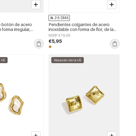
2-5 DÍAS
e botón de acero
Pendientes colgantes de acero
 forma irregular,
inoxidable con forma de flor, de la
a serie Daily Simple,
serie Daily Simple, joyería para mujer.
MSRP €19,99
jer.
€5,95
a UE
Almacén de la UE