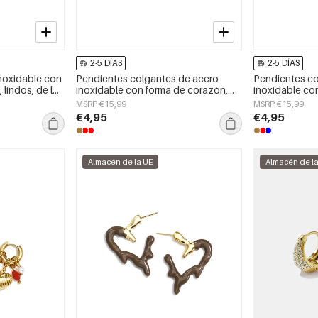
2-5 DÍAS
2-5 DÍAS
noxidable con
Pendientes colgantes de acero
Pendientes co
 lindos, de la
inoxidable con forma de corazón,
inoxidable con
ría para mujer
sencillos, de la serie Daily Simple,
Daily Simple, 
MSRP €15,99
MSRP €15,99
joyería para mujer.
€4,95
€4,95
Almacén de la UE
Almacén de l