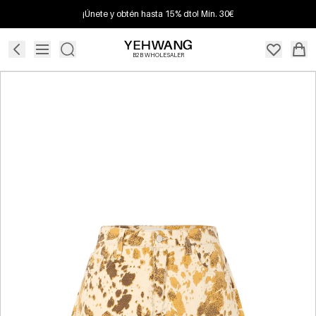
¡Únete y obtén hasta 15% dto! Mín. 30€
B2B WHOLESALER