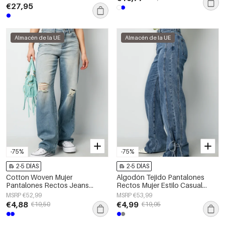
€27,95
Almacén de la UE
Almacén de la UE
-75%
-75%
2-5 DÍAS
2-5 DÍAS
Cotton Woven Mujer
Algodón Tejido Pantalones
Pantalones Rectos Jeans
Rectos Mujer Estilo Casual
Ripped
Detalle Nudo
MSRP €52,99
MSRP €53,99
€4,88
€4,99
€19,50
€19,95