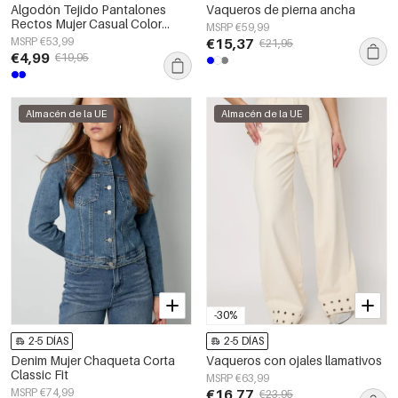
Algodón Tejido Pantalones
Vaqueros de pierna ancha
Rectos Mujer Casual Color
MSRP €59,99
Sólido Indigo Medio
MSRP €53,99
€15,37
€21,95
€4,99
€19,95
Almacén de la UE
Almacén de la UE
-30%
2-5 DÍAS
2-5 DÍAS
Denim Mujer Chaqueta Corta
Vaqueros con ojales llamativos
Classic Fit
MSRP €63,99
MSRP €74,99
€16,77
€23,95