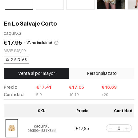
En Lo Salvaje Corto
caqui/XS
€17,95
(IVA no incluido)
MSRP €48,99
2-5 DÍAS
Venta al por mayor
Personalizzato
Precio
€17.41
€17.05
€16.69
Cantidad
5-9
10-19
≥20
SKU
Precio
Cantidad
caqui/XS
€17,95
0605994-531 XS