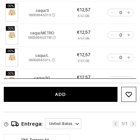
-30%
€12,57
caqui/S
0605994-531 S
€17,95
-30%
€12,57
caqui/METRO
0605994-531 M
€17,95
-30%
€12,57
caqui/L
0605994-531 L
€17,95
-30%
€12,57
caqui/SG
0605994-531 XL
€17,95
ADD
Entrega:
1/1
United States
DHL Express Air