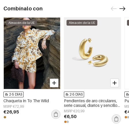
Combínalo con
Almacén de la UE
Almacén de la UE
2-5 DÍAS
2-5 DÍAS
Chaqueta In To The Wild
Pendientes de aro circulares,
Pu
serie casual, diarios y sencillos,
MSRP €72,99
MS
joyería para mujer.
€26,95
MSRP €20,99
€
€6,50