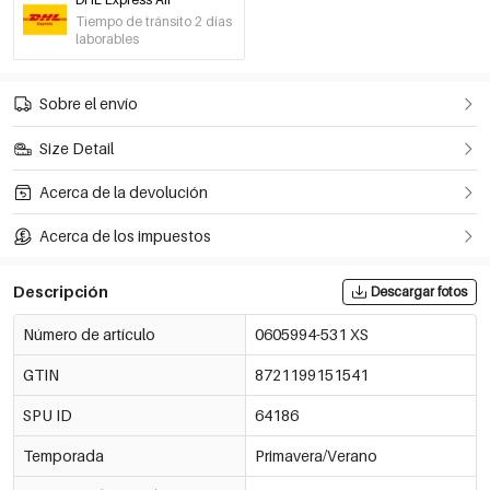
Tiempo de tránsito 2 días
laborables
Sobre el envío
Size Detail
Acerca de la devolución
Acerca de los impuestos
Descripción
Descargar fotos
Número de artículo
0605994-531 XS
GTIN
8721199151541
SPU ID
64186
Temporada
Primavera/Verano