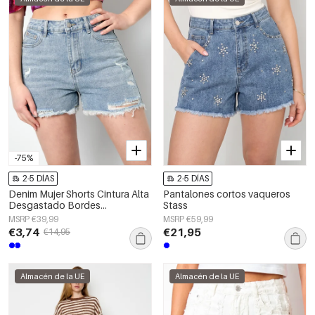
-75%
2-5 DÍAS
2-5 DÍAS
Denim Mujer Shorts Cintura Alta
Pantalones cortos vaqueros
Desgastado Bordes
Stass
Deshilachados
MSRP €39,99
MSRP €59,99
€3,74
€21,95
€14,95
Almacén de la UE
Almacén de la UE