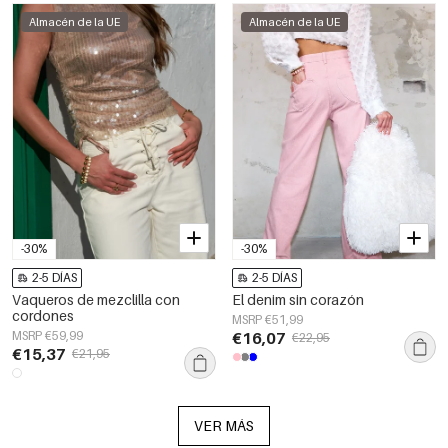
Almacén de la UE
Almacén de la UE
-30%
-30%
2-5 DÍAS
2-5 DÍAS
Vaqueros de mezclilla con
El denim sin corazón
cordones
MSRP €51,99
MSRP €59,99
€16,07
€22,95
€15,37
€21,95
VER MÁS