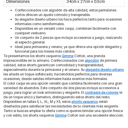
Dimensiones
34cm x 27cm x 0.5cm
Confeccionados con algodón de alta calidad, estos pantalones
cortos ofrecen un ajuste cómodo y transpirable.
Su elegante diseño urbano los hace perfectos tanto para ocasiones
informales como semiformales.
Disponibles en un versátil color caqui, combinan fácilmente con
cualquier vestuario.
Un conjunto de 2 piezas que incluye accesorios a juego, realzando
el aspecto general.
Ideal para primavera y verano, ya que ofrece una opción elegante y
funcional para los meses más cálidos.
Te presentamos los shorts vaqueros
Gimme
Cotton, una prenda
imprescindible en tu armario. Confeccionados con
algodón
de primera
calidad, estos shorts garantizan comodidad y transpirabilidad,
especialmente durante la primavera y el verano. Su
elegante diseño urbano
les añade un toque sofisticado, haciéndolos perfectos para diversas
ocasiones, desde salidas informales hasta eventos más formales.
El color caqui es una opción versátil que combina fácilmente con una gran
variedad de atuendos. Este conjunto de dos piezas incluye accesorios a
juego, para lograr un look armonioso y elegante. El
contraste de colores
le
da un toque único y llamativo, distinguiendo estos shorts del resto.
Disponibles en tallas S, L, XL, M y XS, estos
shorts vaqueros
están
diseñados para satisfacer las necesidades de tu clientela más exigente.
Tanto si buscas ampliar tu oferta como si quieres brindar una opción fresca
y con estilo, los shorts vaqueros
Gimme
Cotton son una excelente elección.