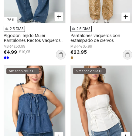
-75%
2-5 DÍAS
2-5 DÍAS
Algodón Tejido Mujer
Pantalones vaqueros con
Pantalones Rectos Vaqueros
estampado de ciervos
Bordado Corazón Casual
MSRP €53,99
MSRP €65,99
€4,99
€23,95
€19,95
Almacén de la UE
Almacén de la UE