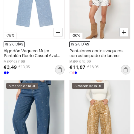
-75%
-30%
2-5 DÍAS
2-5 DÍAS
Algodón Vaquero Mujer
Pantalones cortos vaqueros
Pantalón Recto Casual Azul
con estampado de lunares
Claro
MSRP €37,99
MSRP €45,99
€3,49
€11,87
€13,95
€16,95
Almacén de la UE
Almacén de la UE