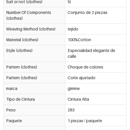
Suit or not (clothes)
Sí
Number Of Components
Conjunto de 2 piezas
(clothes)
Weaving Method (clothes)
tejido
Material (clothes)
100%Cotton
Style (clothes)
Especialidad elegante de
calle
Pattern (clothes)
Choque de colores
Pattern (clothes)
Corte ajustado
marca
gimme
Tipo de Cintura
Cintura Alta
Peso
283
Paquete
1 piezas / paquete