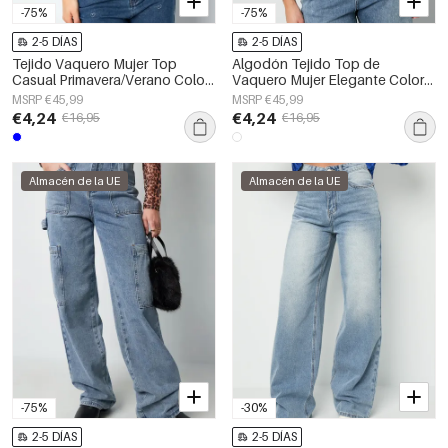
-75%
-75%
2-5 DÍAS
2-5 DÍAS
Tejido Vaquero Mujer Top
Algodón Tejido Top de
Casual Primavera/Verano Color
Vaquero Mujer Elegante Color
Sólido
Sólido Primavera/Verano
MSRP €45,99
MSRP €45,99
€4,24
€4,24
€16,95
€16,95
Almacén de la UE
Almacén de la UE
-75%
-30%
2-5 DÍAS
2-5 DÍAS