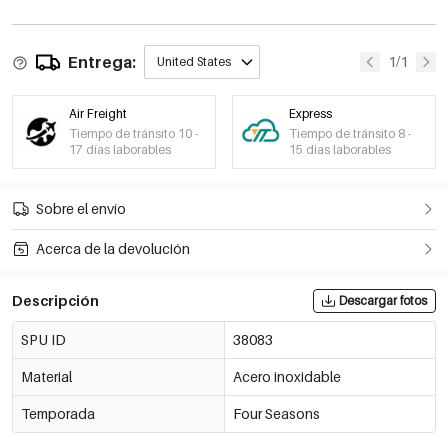
Entrega:
1/1
United States
Air Freight
Express
Tiempo de tránsito 10 -
Tiempo de tránsito 8 -
17 días laborables
15 días laborables
Sobre el envío
Acerca de la devolución
Descripción
Descargar fotos
SPU ID
38083
Material
Acero inoxidable
Temporada
Four Seasons