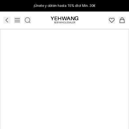
¡Únete y obtén hasta 15% dto! Mín. 30€
B2B WHOLESALER