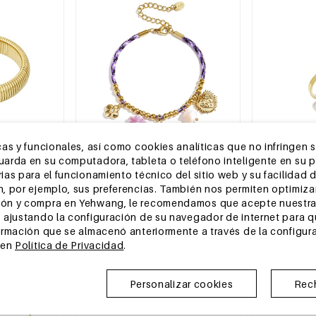
as y funcionales, así como cookies analíticas que no infringen 
rda en su computadora, tableta o teléfono inteligente en su pri
as para el funcionamiento técnico del sitio web y su facilidad d
, por ejemplo, sus preferencias. También nos permiten optimizar
2-5 DÍAS
2-5 DÍAS
ón y compra en Yehwang, le recomendamos que acepte nuestra 
ida y moderna
Pulsera de cordón colorido con
Anillos minima
 ajustando la configuración de su navegador de internet para 
colgantes variados en color morado
inoxidable con
ormación que se almacenó anteriormente a través de la configur
Simple para mu
MSRP €19,99
MSRP €9,99
 en
Política de Privacidad
.
€5,95
€2,95
Personalizar cookies
Rec
Almacén de la UE
Almacén de l