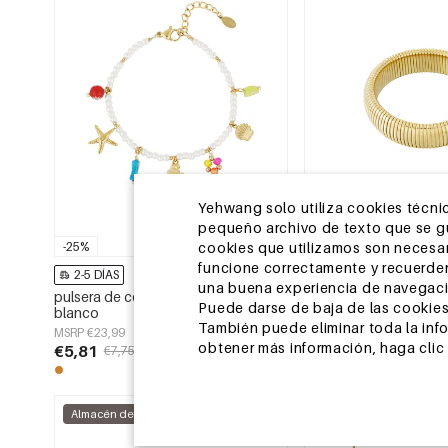
Yehwang solo utiliza cookies técnic
pequeño archivo de texto que se gua
-25%
cookies que utilizamos son necesari
funcione correctamente y recuerden
2-5 DÍAS
2-5 DÍAS
una buena experiencia de navegaci
pulsera de colores - Color dorado
Pulsera elástica atrev
Puede darse de baja de las cookies
blanco
MSRP €15,99
También puede eliminar toda la inf
MSRP €23,99
€4,95
obtener más información, haga clic
€5,81
€7,75
Almacén de la UE
Almacén de la UE