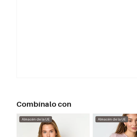
Combínalo con
Almacén de la UE
Almacén de la UE