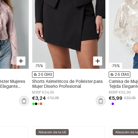
-75%
-75%
2-5 DÍAS
2-5 DÍAS
éster Mujeres
Shorts Asimétricos de Poliéster para
Camisa de Muje
Elegante
Mujer Diseño Profesional
Tejida Elegant
a/Verano
Primavera/Ver
MSRP €34,99
MSRP €63,99
€3,24
€5,99
€12,95
€23,95
Almacén de la UE
Almacén de l