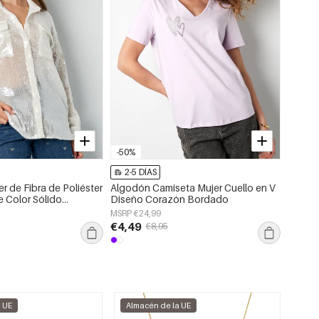
-50%
2-5 DÍAS
2-5 
r de Fibra de Poliéster
Algodón Camiseta Mujer Cuello en V
Jersey
e Color Sólido
Diseño Corazón Bordado
Chalec
ano
MSRP €24,99
MSRP €
€4,49
€13,
€8,95
a UE
Almacén de la UE