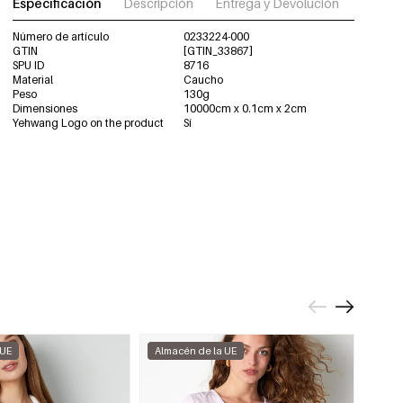
Especificación
Descripción
Entrega y Devolución
Descar
Número de artículo
0233224-000
GTIN
[GTIN_33867]
SPU ID
8716
Material
Caucho
Peso
130g
Dimensiones
10000cm x 0.1cm x 2cm
Yehwang Logo on the product
Sí
 UE
Almacén de la UE
Alma