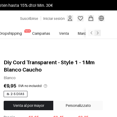
btén hasta 15% dto! Mín. 30€
Suscribirse
Iniciar sesión
Dropshipping
Campañas
Venta
Marcas
Servicio A
Diy Cord Transparent - Style 1 - 1Mm
Blanco Caucho
Blanco
€9,95
(IVA no incluido)
2-5 DÍAS
Venta al por mayor
Personalizzato