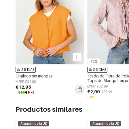
-75%
2-5 DÍAS
2-5 DÍAS
Chaleco sin mangas
Tejido de Fibra de Poli
Tops de Manga Larga 
MSRP €34,99
Color Sólido Primaver
€12,95
MSRP €32,99
€2,99
€11,95
+8
Productos similares
Almacén de la UE
Almacén de la UE