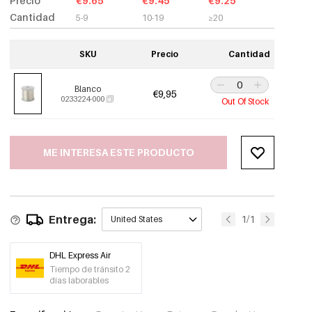
Precio
€9.65
€9.45
€9.25
Cantidad
5-9
10-19
≥20
SKU
Precio
Cantidad
Blanco
€9,95
0233224-000
Out Of Stock
ME INTERESA ESTE PRODUCTO
Entrega:
1/1
United States
DHL Express Air
Tiempo de tránsito 2
días laborables