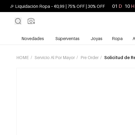
01
D
10
H
🎉 Liquidación Ropa – €0,99 | 75% OFF | 30% OFF
Novedades
Súperventas
Joyas
Ropa
A
HOME
/
Servicio Al Por Mayor
/
Pre Order
/
Solicitud de R