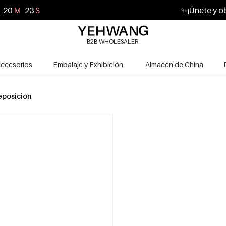
20
M
22
S
✨
¡Únete y o
B2B WHOLESALER
ccesorios
Embalaje y Exhibición
Almacén de China
eposición