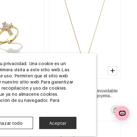
su privacidad. Una cookie es un
mera visita a este sitio web.Las
e uso. Permiten que el sitio web
 nuestro sitio web.Para garantizar
2-5 DÍAS
recopilación y uso de cookies.
listas de acero
Collares largos de acero inoxidable
que ya no almacene cookies.
 cruz, serie Daily
con diseño de animales, joyería
ación de su navegador. Para
jer.
casual para mujer, para uso diario.
MSRP €20,99
€6,50
hazar todo
Aceptar
a UE
Almacén de la UE