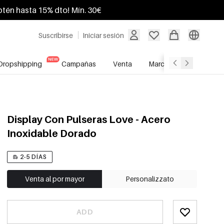
btén hasta 15% dto! Mín. 30€
Suscribirse
Iniciar sesión
Dropshipping
Campañas
Venta
Marcas
Servicio A
Display Con Pulseras Love - Acero
Inoxidable Dorado
2-5 DÍAS
Venta al por mayor
Personalizzato
ADD