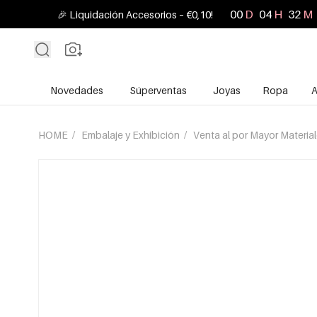
00
D
04
H
32
M
🎉 Liquidación Accesorios – €0,10!
Novedades
Súperventas
Joyas
Ropa
A
HOME
/
Embalaje y Exhibición
/
Venta al por Mayor Materia