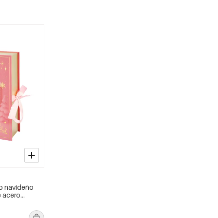
to navideño
e acero
ad