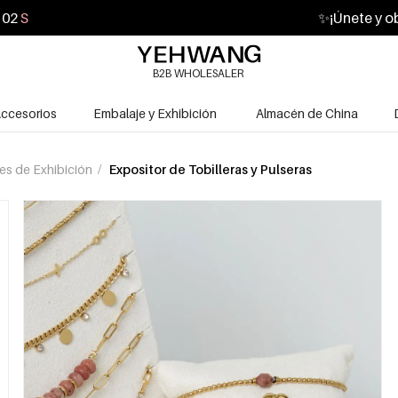
01
S
✨
¡Únete y o
B2B WHOLESALER
ccesorios
Embalaje y Exhibición
Almacén de China
les de Exhibición
/
Expositor de Tobilleras y Pulseras