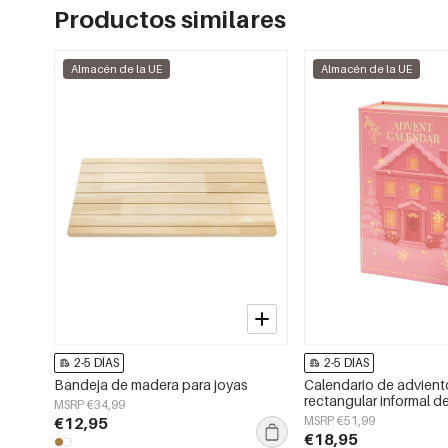
Productos similares
Almacén de la UE
Almacén de la UE
2-5 DÍAS
2-5 DÍAS
Bandeja de madera para joyas
Calendario de advien
rectangular informal d
MSRP €34,99
inoxidable para Navid
€12,95
MSRP €51,99
€18,95