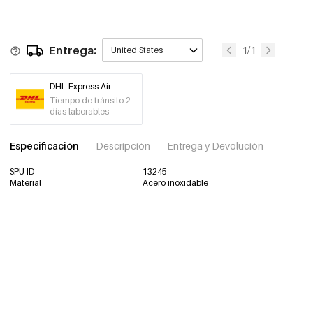
Entrega:
1/1
United States
DHL Express Air
Tiempo de tránsito 2
días laborables
Especificación
Descripción
Entrega y Devolución
Descar
SPU ID
13245
Material
Acero inoxidable