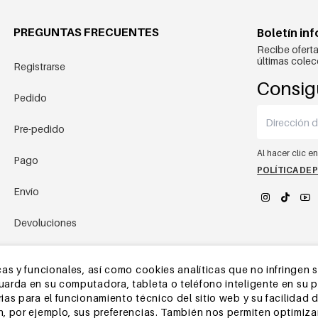
PREGUNTAS FRECUENTES
Boletín in
Recibe oferta
últimas colec
Registrarse
Consig
Pedido
Pre-pedido
Al hacer clic e
Pago
POLÍTICA DE 
Envío
Devoluciones
YEHWANG 
Almacén de China
as y funcionales, así como cookies analíticas que no infringen 
rda en su computadora, tableta o teléfono inteligente en su pri
Otras preguntas
as para el funcionamiento técnico del sitio web y su facilidad d
, por ejemplo, sus preferencias. También nos permiten optimizar