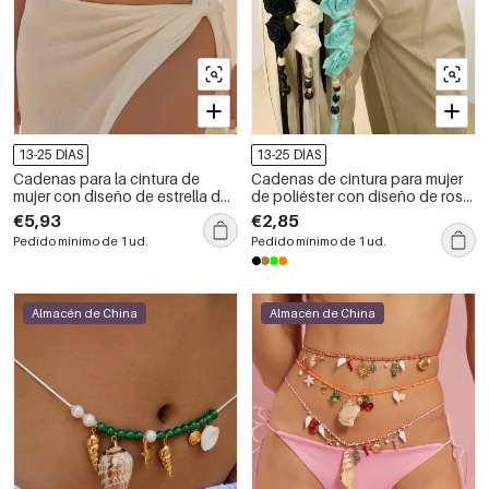
13-25 DÍAS
13-25 DÍAS
Cadenas para la cintura de
Cadenas de cintura para mujer
mujer con diseño de estrella de
de poliéster con diseño de rosa
mar y conchas marinas, de
dulce, de la serie romántica.
€5,93
€2,85
acero inoxidable color dorado.
Pedido mínimo de 1 ud.
Pedido mínimo de 1 ud.
Almacén de China
Almacén de China