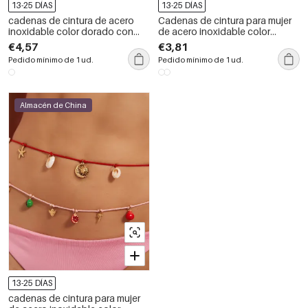
13-25 DÍAS
13-25 DÍAS
cadenas de cintura de acero
Cadenas de cintura para mujer
inoxidable color dorado con
de acero inoxidable color
forma de corazón estilo
dorado con colgantes de
€4,57
€3,81
concha de la serie Beach
Pedido mínimo de 1 ud.
Pedido mínimo de 1 ud.
Almacén de China
13-25 DÍAS
cadenas de cintura para mujer