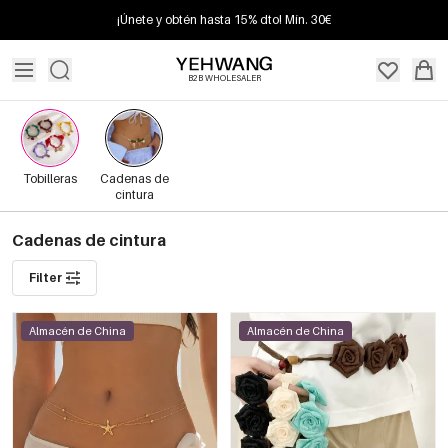
¡Únete y obtén hasta 15% dto! Mín. 30€
B2B WHOLESALER
Tobilleras
Cadenas de
cintura
Cadenas de cintura
Filter
Almacén de China
Almacén de China