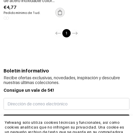
de acero inoxidable color
dorado con cuerda de algodón
€4,77
estilo concha de
Pedido mínimo de 1 ud.
1
Boletín informativo
Recibe ofertas exclusivas, novedades, inspiración y descubre
nuestras últimas colecciones.
Consigue un vale de 5€!
SUSCRIBIRME
Yehwang solo utiliza cookies técnicas y funcionales, así como
cookies analíticas que no infringen su privacidad. Una cookie es
un pequeño archivo de texto que se guarda en su computadora,