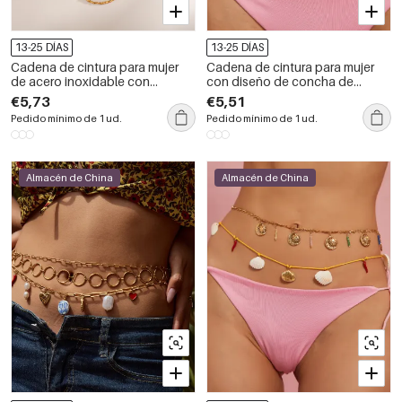
13-25 DÍAS
13-25 DÍAS
Cadena de cintura para mujer
Cadena de cintura para mujer
de acero inoxidable con
con diseño de concha de
conchas de vacaciones y
océano de acero inoxidable de
€5,73
€5,51
piedra natural, 1 pieza
1 pieza
Pedido mínimo de 1 ud.
Pedido mínimo de 1 ud.
Almacén de China
Almacén de China