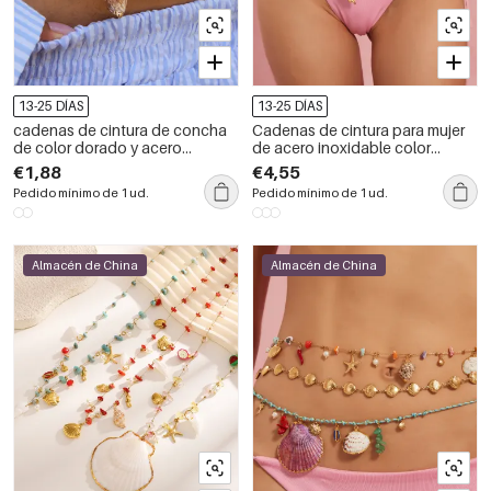
13-25 DÍAS
13-25 DÍAS
cadenas de cintura de concha
Cadenas de cintura para mujer
de color dorado y acero
de acero inoxidable color
inoxidable estilo
dorado con diseño de concha
€1,88
€4,55
de naturaleza vacacional
Pedido mínimo de 1 ud.
Pedido mínimo de 1 ud.
Almacén de China
Almacén de China