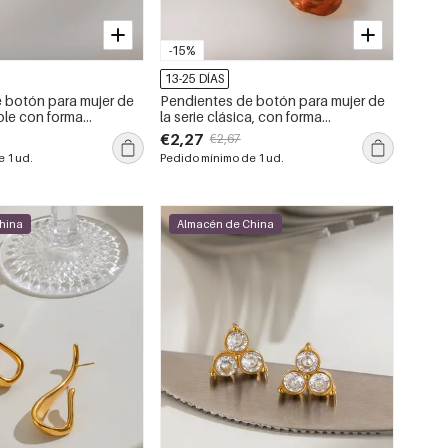
-15%
13-25 DÍAS
 botón para mujer de
Pendientes de botón para mujer de
ble con forma
la serie clásica, con forma
sistentes al agua y de
geométrica retro, de acero
€2,27
€2,67
de la serie Simple.
inoxidable y color dorado,
 1 ud.
Pedido mínimo de 1 ud.
resistentes al agua.
hina
Almacén de China