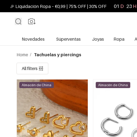
01
D
23
H
🎉 Liquidación Ropa – €0,99 | 75% OFF | 30% OFF
Novedades
Súperventas
Joyas
Ropa
A
Home
/
Tachuelas y piercings
All filters
Almacén de China
Almacén de China