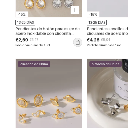
-15%
-15%
13-25 DÍAS
13-25 DÍAS
Pendientes de botón para mujer de
Pendientes sencillos 
acero inoxidable con circonita,
circulares de acero in
forma geométrica de corazón simple
impermeables, color d
€2,69
€4,28
€3,17
€5,04
e impermeable.
circonita para mujer.
Pedido mínimo de 1 ud.
Pedido mínimo de 1 ud.
Almacén de China
Almacén de China