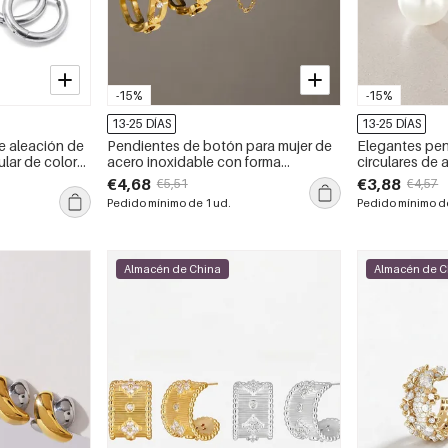
-15%
-15%
13-25 DÍAS
13-25 DÍAS
e aleación de
Pendientes de botón para mujer de
Elegantes pe
ular de color
acero inoxidable con forma
circulares de 
geométrica calada, resistentes al
impermeables,
€4,68
€3,88
€5,51
€4,57
agua y con diamantes de imitación
perlas artifici
Pedido mínimo de 1 ud.
Pedido mínimo de
color dorado.
Almacén de China
Almacén de C