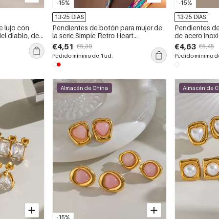
-15%
-15%
13-25 DÍAS
13-25 DÍAS
e lujo con
Pendientes de botón para mujer de
Pendientes de
del diablo, de
la serie Simple Retro Heart
de acero inox
stentes al agua
Rectangular de acero inoxidable
de color dora
€4,51
€4,63
€5,30
€5,45
rconitas.
resistente al agua color dorado
para mujer.
Pedido mínimo de 1 ud.
Pedido mínimo de
Almacén de China
Almacén de C
-15%