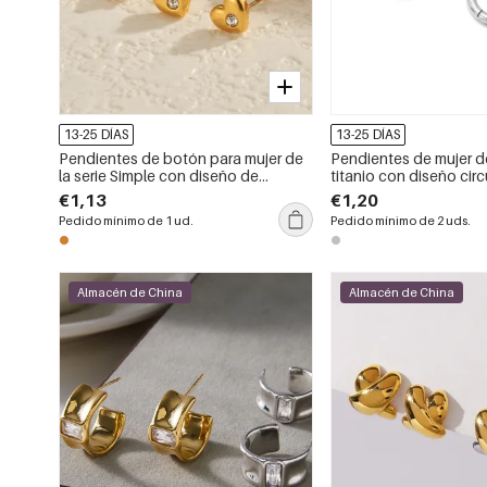
13-25 DÍAS
13-25 DÍAS
Pendientes de botón para mujer de
Pendientes de mujer d
la serie Simple con diseño de
titanio con diseño circ
corazón, de acero inoxidable,
liso, de la serie Simple.
€1,13
€1,20
resistentes al agua y color dorado.
Pedido mínimo de 1 ud.
Pedido mínimo de 2 uds.
Almacén de China
Almacén de China