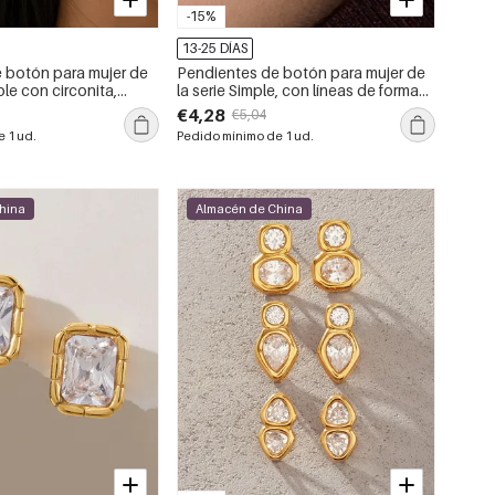
-15%
13-25 DÍAS
 botón para mujer de
Pendientes de botón para mujer de
le con circonita,
la serie Simple, con líneas de forma
 forma irregular, de la
irregular, de acero inoxidable y color
€4,28
€5,04
eries. Resistentes al
dorado, resistentes al agua.
 1 ud.
Pedido mínimo de 1 ud.
hina
Almacén de China