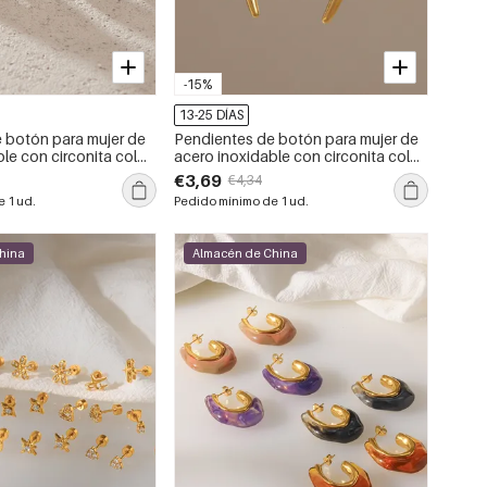
-15%
13-25 DÍAS
 botón para mujer de
Pendientes de botón para mujer de
le con circonita color
acero inoxidable con circonita color
es al agua y con forma
oro, forma geométrica simple e
€3,69
€4,34
impermeables.
 1 ud.
Pedido mínimo de 1 ud.
hina
Almacén de China