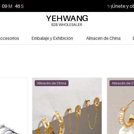
09
M
44
S
✨
¡Únete y o
B2B WHOLESALER
ccesorios
Embalaje y Exhibición
Almacén de China
Almacén de China
Almacén de C