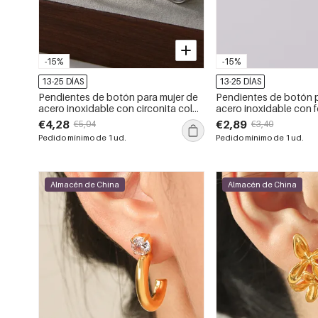
-15%
-15%
13-25 DÍAS
13-25 DÍAS
Pendientes de botón para mujer de
Pendientes de botón p
acero inoxidable con circonita color
acero inoxidable con f
oro, resistentes al agua y forma de C.
resistentes al agua y d
€4,28
€2,89
€5,04
€3,40
dorado.
Pedido mínimo de 1 ud.
Pedido mínimo de 1 ud.
Almacén de China
Almacén de China