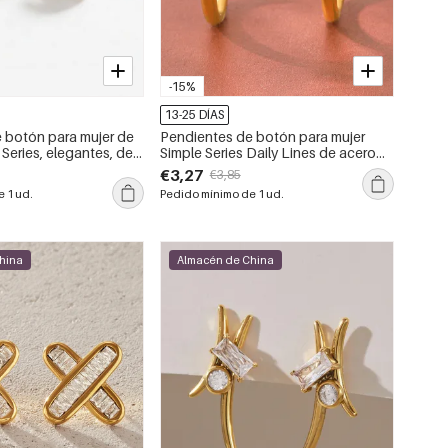
-15%
13-25 DÍAS
 botón para mujer de
Pendientes de botón para mujer
y Series, elegantes, de
Simple Series Daily Lines de acero
, color cobre y oro.
inoxidable, color dorado,
€3,27
€3,85
impermeables y con circonitas.
 1 ud.
Pedido mínimo de 1 ud.
hina
Almacén de China