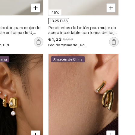
-15%
13-25 DÍAS
 botón para mujer de
Pendientes de botón para mujer de
le en forma de U,
acero inoxidable con forma de flor,
y de color dorado.
impermeables, de color dorado y
€1,33
€1,56
con diamantes de imitación.
 1 ud.
Pedido mínimo de 1 ud.
hina
Almacén de China