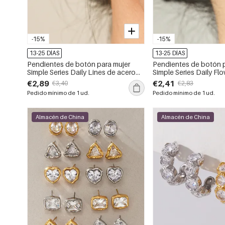
-15%
-15%
13-25 DÍAS
13-25 DÍAS
Pendientes de botón para mujer
Pendientes de botón p
Simple Series Daily Lines de acero
Simple Series Daily Fl
inoxidable, color dorado,
inoxidable, resistentes
€2,89
€2,41
€3,40
€2,83
impermeables y con circonitas.
color dorado.
Pedido mínimo de 1 ud.
Pedido mínimo de 1 ud.
Almacén de China
Almacén de China