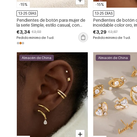
-15%
-15%
13-25 DÍAS
13-25 DÍAS
Pendientes de botón para mujer de
Pendientes de botón 
la serie Simple, estilo casual, con
inoxidable color oro, 
forma irregular, de acero inoxidable,
de la serie romántica D
€3,34
€3,29
€3,93
€3,87
resistentes al agua y color dorado.
con forma de estrella 
Pedido mínimo de 1 ud.
Pedido mínimo de 1 ud.
Almacén de China
Almacén de China