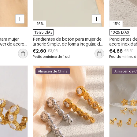
-15%
-15%
13-25 DÍAS
13-25 DÍAS
ara mujer
Pendientes de botón para mujer de
Pendientes de
ower de acero
la serie Simple, de forma irregular, de
acero inoxidab
 al agua y
acero inoxidable, resistentes al
oro, resistent
€2,60
€4,68
€3,06
€5,51
agua, color dorado y con piedra
de X.
Pedido mínimo de 1 ud.
Pedido mínimo de
natural.
Almacén de China
Almacén de C