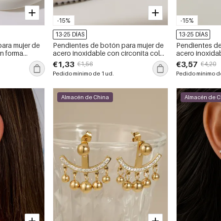
-15%
-15%
13-25 DÍAS
13-25 DÍAS
ara mujer de
Pendientes de botón para mujer de
Pendientes de
on forma
acero inoxidable con circonita color
acero inoxidab
inoxidable y
oro, resistentes al agua y con forma
impermeables 
€1,33
€3,57
€1,56
€4,20
tes al agua.
geométrica.
Pedido mínimo de 1 ud.
Pedido mínimo de
Almacén de China
Almacén de C