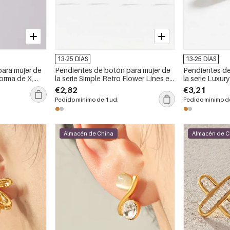
13-25 DÍAS
13-25 DÍAS
ara mujer de
Pendientes de botón para mujer de
Pendientes de
orma de X,
la serie Simple Retro Flower Lines en
la serie Luxur
e color
color cobre y oro
forma irregular
€2,82
€3,21
Pedido mínimo de 1 ud.
Pedido mínimo de
Almacén de China
Almacén de C