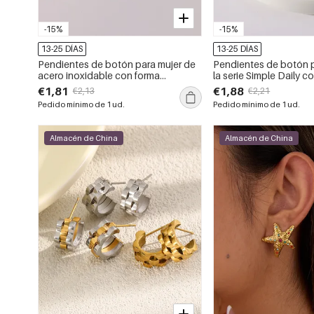
-15%
-15%
13-25 DÍAS
13-25 DÍAS
Pendientes de botón para mujer de
Pendientes de botón p
acero inoxidable con forma
la serie Simple Daily c
geométrica, resistentes al agua y de
geométrica, de acero 
€1,81
€1,88
€2,13
€2,21
color dorado, de la serie Simple.
color dorado, resisten
Pedido mínimo de 1 ud.
Pedido mínimo de 1 ud.
Almacén de China
Almacén de China