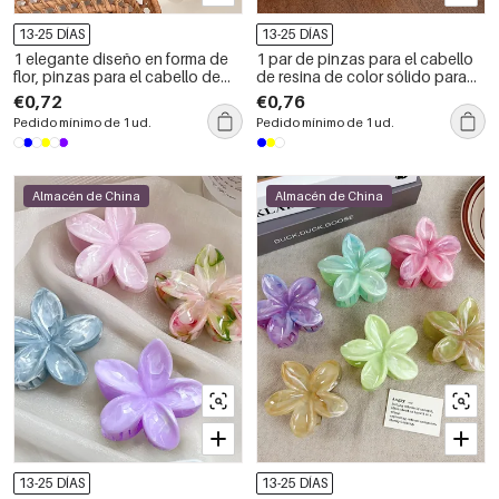
13-25 DÍAS
13-25 DÍAS
1 elegante diseño en forma de
1 par de pinzas para el cabello
flor, pinzas para el cabello de
de resina de color sólido para
resina para mujer.
mujer, serie simple, para uso
€0,72
€0,76
diario
Pedido mínimo de 1 ud.
Pedido mínimo de 1 ud.
Almacén de China
Almacén de China
13-25 DÍAS
13-25 DÍAS