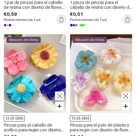
1 par de pinzas para el cabello
1 pieza de pinzas para el
de resina con diseño de flores
cabello de resina con diseño de
dulces de serie simple para
flores dulces de la serie
€0,59
€0,51
mujer
romántica para mujer
Pedido mínimo de 1 ud.
Pedido mínimo de 1 ud.
Almacén de China
Almacén de China
13-25 DÍAS
13-25 DÍAS
Pinzas para el cabello de
Pinzas para el pelo de plástico
acrílico para mujer con diseño
para mujer con diseño de flores
de flores elegantes de serie
dulces de la serie Simple