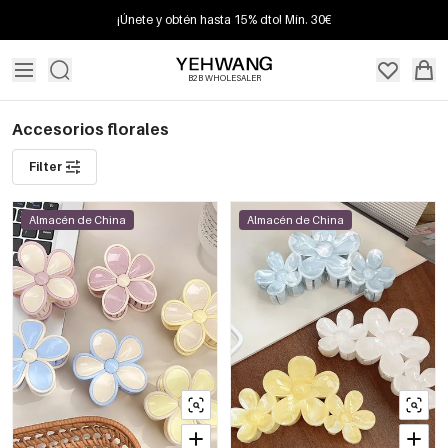
¡Únete y obtén hasta 15% dto! Mín. 30€
B2B WHOLESALER
Accesorios florales
Filter
Almacén de China
Almacén de China