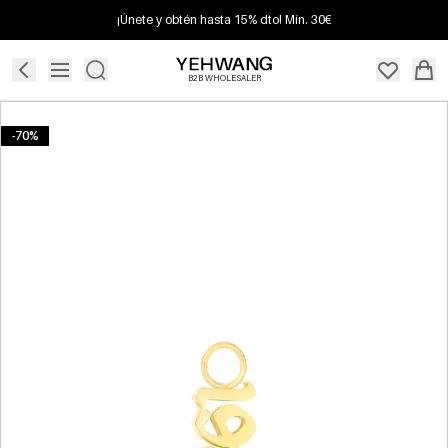
¡Únete y obtén hasta 15% dto! Mín. 30€
B2B WHOLESALER
-70%