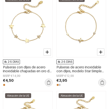
2-5 DÍAS
2-5 DÍAS
Pulseras con dijes de acero
Pulseras de acero inoxidable
inoxidable chapadas en oro de
con dijes, modelo Star Simple
14 quilates, serie Star Daily
Daily Simple Series, joyería para
MSRP €14,99
MSRP €12,99
Simple, joyería para mujer
mujer
€4,50
€3,95
Almacén de la UE
Almacén de la UE