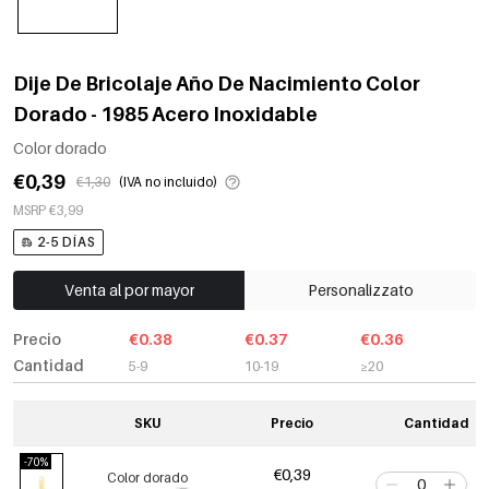
Dije De Bricolaje Año De Nacimiento Color
Dorado - 1985 Acero Inoxidable
Color dorado
€0,39
€1,30
(IVA no incluido)
MSRP €3,99
2-5 DÍAS
Venta al por mayor
Personalizzato
Precio
€0.38
€0.37
€0.36
Cantidad
5-9
10-19
≥20
SKU
Precio
Cantidad
-70%
€0,39
Color dorado