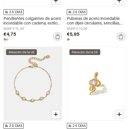
2-5 DÍAS
2-5 DÍAS
Pendientes colgantes de acero
Pulseras de acero inoxidable
inoxidable con cadena, estilo
con dijes circulares, sencillas,
sencillo para reuniones o
de la serie Daily Simple, joyería
MSRP €15,99
MSRP €19,99
fiestas. Colección Simple para
para mujer
€4,75
€5,95
mujer.
Almacén de la UE
Almacén de la UE
2-5 DÍAS
2-5 DÍAS