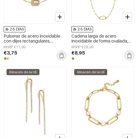
2-5 DÍAS
2-5 DÍAS
Pulseras de acero inoxidable
Cadena larga de acero
con dijes rectangulares,
inoxidable de forma ovalada,
sencillas, de la serie Daily
sencilla, de la serie &quot;para
MSRP €11,99
MSRP €28,99
Simple, joyería para mujer.
el día a día&quot;, joyería para
€3,75
€8,95
mujer
Almacén de la UE
Almacén de la UE