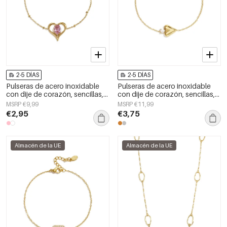
2-5 DÍAS
2-5 DÍAS
Pulseras de acero inoxidable
Pulseras de acero inoxidable
con dije de corazón, sencillas,
con dije de corazón, sencillas,
de la serie Daily Simple, joyería
de la serie Daily Simple, joyería
MSRP €9,99
MSRP €11,99
para mujer
para mujer
€2,95
€3,75
Almacén de la UE
Almacén de la UE