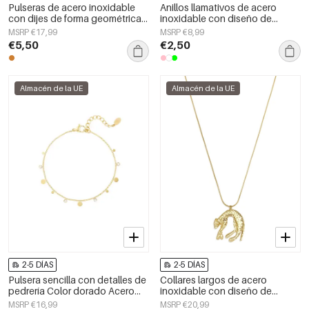
Pulseras de acero inoxidable
Anillos llamativos de acero
con dijes de forma geométrica,
inoxidable con diseño de
sencillas, de la serie Daily
serpiente, estilo clásico, ideales
MSRP €17,99
MSRP €8,99
Simple, joyería para mujer.
para reuniones o fiestas.
€5,50
€2,50
Joyería de lujo para mujer.
Almacén de la UE
Almacén de la UE
2-5 DÍAS
2-5 DÍAS
Pulsera sencilla con detalles de
Collares largos de acero
pedrería Color dorado Acero
inoxidable con diseño de
inoxidable
animales, joyería casual para
MSRP €16,99
MSRP €20,99