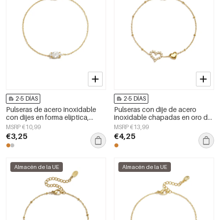
2-5 DÍAS
2-5 DÍAS
Pulseras de acero inoxidable
Pulseras con dije de acero
con dijes en forma elíptica,
inoxidable chapadas en oro de
sencillas para uso diario, de la
14 quilates, diseño de corazón,
MSRP €10,99
MSRP €13,99
serie Simple. Joyería para mujer.
estilo sencillo para uso diario,
€3,25
€4,25
serie Simple. Joyería para mujer.
Almacén de la UE
Almacén de la UE