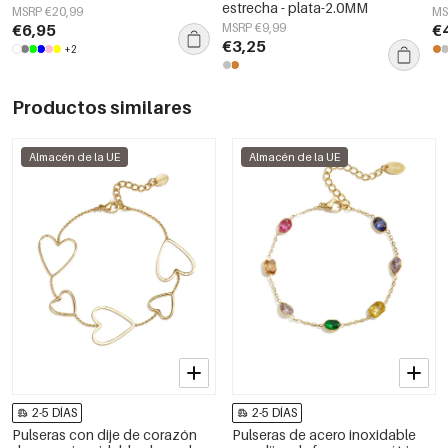
estrecha - plata-2.0MM
MSRP €20,99
MS
€6,95
MSRP €9,99
€
€3,25
+2
Productos similares
Almacén de la UE
Almacén de la UE
2-5 DÍAS
2-5 DÍAS
Pulseras con dije de corazón
Pulseras de acero inoxidable