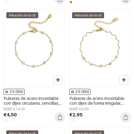
Almacén de la UE
Almacén de la UE
2-5 DÍAS
2-5 DÍAS
Pulseras de acero inoxidable
Pulseras de acero inoxidable
con dijes circulares, sencillas,
con dijes de forma irregular,
de la serie Daily Simple, joyería
sencillas, de la serie Simple
MSRP €14,99
MSRP €9,99
para mujer
Daily, joyería para mujer
€4,50
€2,95
Almacén de la UE
Almacén de la UE