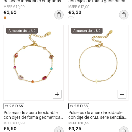
de acero inoxidable chapadas
con dijes de forma geométrica,
en oro de 14 quilates, serie
sencillas, de la serie Daily
MSRP €19,99
MSRP €17,99
sencilla para el día a día, joyería
Simple, joyería para mujer.
€5,95
€5,50
para mujer
Almacén de la UE
Almacén de la UE
2-5 DÍAS
2-5 DÍAS
Pulseras de acero inoxidable
Pulseras de acero inoxidable
con dijes de forma geométrica,
con dije de cruz, serie sencilla,
sencillas, de la serie Daily
joyería para mujer
MSRP €17,99
MSRP €10,99
Simple, joyería para mujer.
€5,50
€3,25