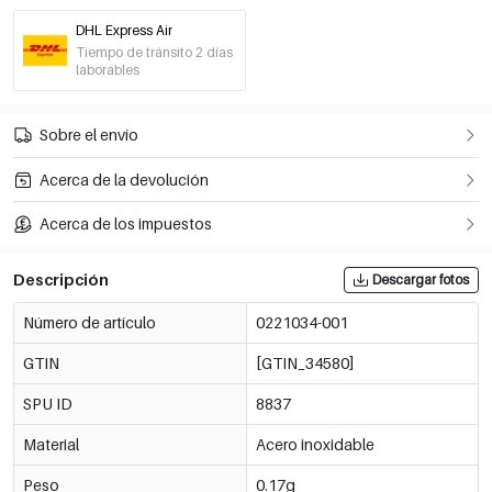
DHL Express Air
Color dorado
Tiempo de tránsito 2 días
€1,30
0221034-013
laborables
Out Of Stock
Color dorado
Sobre el envío
€1,30
0221034-014
Out Of Stock
Acerca de la devolución
Color dorado
€1,30
Acerca de los impuestos
0221034-015
Out Of Stock
Descripción
Descargar fotos
Color dorado
€1,30
0221034-016
Out Of Stock
Número de artículo
0221034-001
GTIN
[GTIN_34580]
Color dorado
€1,30
0221034-006
Out Of Stock
SPU ID
8837
Material
Acero inoxidable
Color dorado
€1,30
0221034-007
Out Of Stock
Peso
0.17g