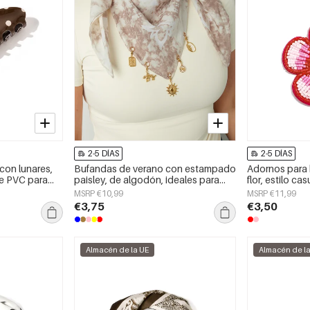
2-5 DÍAS
2-5 DÍAS
 con lunares,
Bufandas de verano con estampado
Adornos para 
de PVC para
paisley, de algodón, ideales para
flor, estilo cas
vacaciones y uso diario.
accesorios dia
MSRP €10,99
MSRP €11,99
€3,75
€3,50
Almacén de la UE
Almacén de l