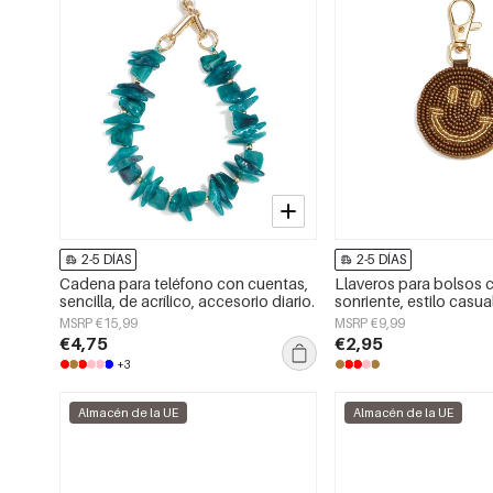
2-5 DÍAS
2-5 DÍAS
Cadena para teléfono con cuentas,
Llaveros para bolsos 
sencilla, de acrílico, accesorio diario.
sonriente, estilo casual
accesorios diarios.
MSRP €15,99
MSRP €9,99
€4,75
€2,95
+3
Almacén de la UE
Almacén de la UE