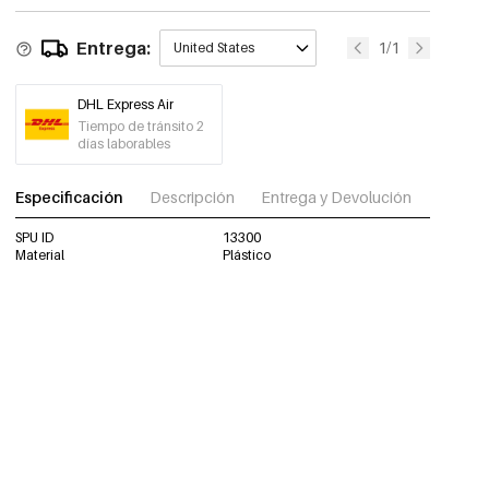
Entrega:
1/1
United States
DHL Express Air
Tiempo de tránsito 2
días laborables
Especificación
Descripción
Entrega y Devolución
Descar
SPU ID
13300
Material
Plástico