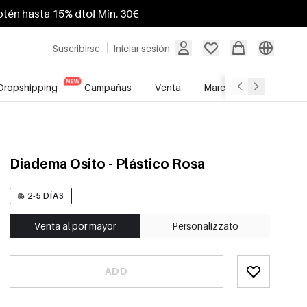
btén hasta 15% dto! Mín. 30€
Suscribirse
Iniciar sesión
Dropshipping
Campañas
Venta
Marcas
Servicio A
Diadema Osito - Plástico Rosa
2-5 DÍAS
Venta al por mayor
Personalizzato
ADD