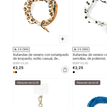
2-5 DÍAS
2-5 DÍAS
Bufandas de verano con estampado
Bufandas de verano co
de leopardo, estilo casual, de
sencillas, de poliéster
poliéster, accesorios para el día a
para el día a día.
MSRP €6,99
MSRP €6,99
día.
€2,25
€2,25
Almacén de la UE
Almacén de la UE