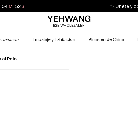
54
M
51
S
✨
¡Únete y o
B2B WHOLESALER
ccesorios
Embalaje y Exhibición
Almacén de China
a el Pelo