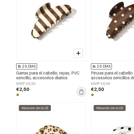
2-5 DÍAS
2-5 DÍAS
Garras para el cabello, rayas, PVC
Pinzas para el cabello
sencillo, accesorios diarios
accesorios sencillos 
uso diario
MSRP €8,99
MSRP €8,99
€2,50
€2,50
Almacén de la UE
Almacén de la UE