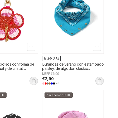
2-5 DÍAS
bolsos con forma de
Bufandas de verano con estampado
ual y de cristal,
paisley, de algodón clásico,
rios.
accesorios para el día a día.
MSRP €6,99
€2,50
+4
a UE
Almacén de la UE