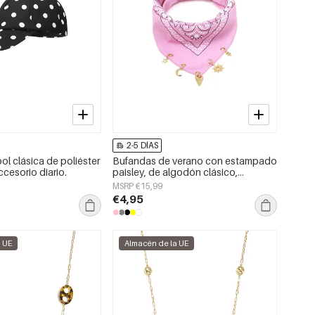
2-5 DÍAS
ol clásica de poliéster
Bufandas de verano con estampado
ccesorio diario.
paisley, de algodón clásico,
accesorios para el día a día.
MSRP €15,99
€4,95
a UE
Almacén de la UE