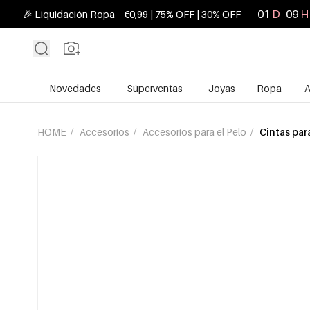
01
D
09
H
🎉 Liquidación Ropa – €0,99 | 75% OFF | 30% OFF
Novedades
Súperventas
Joyas
Ropa
A
HOME
/
Accesorios
/
Accesorios para el Pelo
/
Cintas par