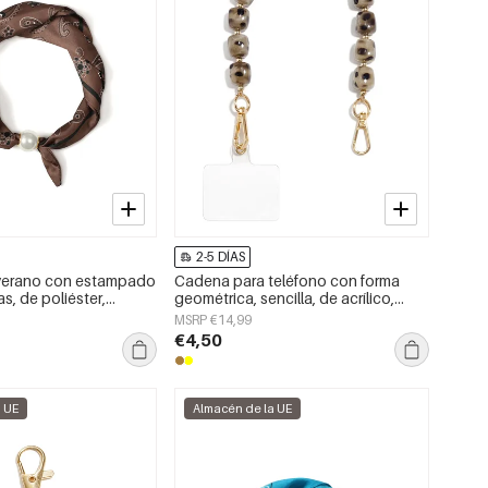
2-5 DÍAS
verano con estampado
Cadena para teléfono con forma
as, de poliéster,
geométrica, sencilla, de acrílico,
a el día a día.
accesorio de uso diario.
MSRP €14,99
€4,50
a UE
Almacén de la UE