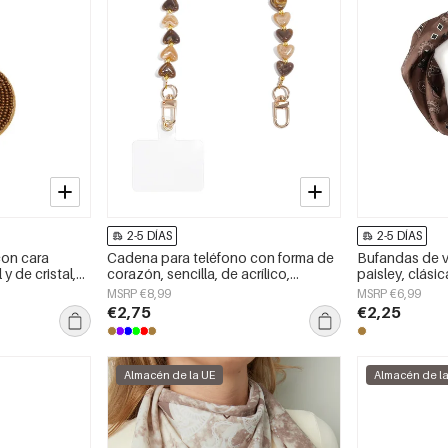
2-5 DÍAS
2-5 DÍAS
con cara
Cadena para teléfono con forma de
Bufandas de 
 y de cristal,
corazón, sencilla, de acrílico,
paisley, clásic
accesorio diario.
accesorios par
MSRP €8,99
MSRP €6,99
€2,75
€2,25
Almacén de la UE
Almacén de l