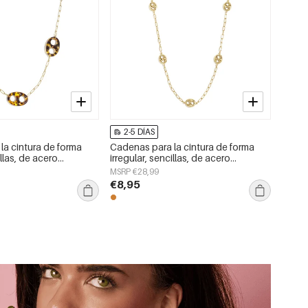
2-5 DÍAS
la cintura de forma
Cadenas para la cintura de forma
illas, de acero
irregular, sencillas, de acero
cesorios de uso diario.
inoxidable, accesorios de uso diario.
MSRP €28,99
€8,95