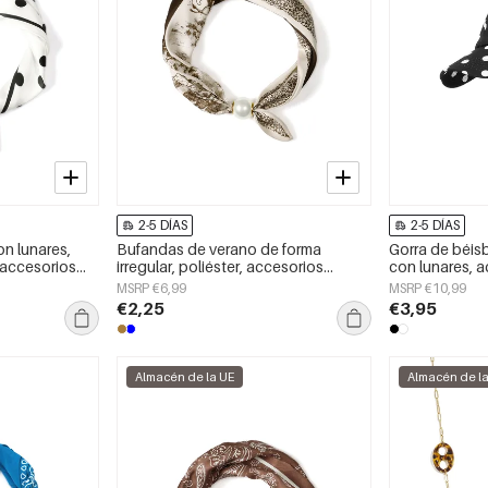
2-5 DÍAS
2-5 DÍAS
n lunares,
Bufandas de verano de forma
Gorra de béisb
, accesorios
irregular, poliéster, accesorios
con lunares, a
diarios
MSRP €6,99
MSRP €10,99
€2,25
€3,95
Almacén de la UE
Almacén de l