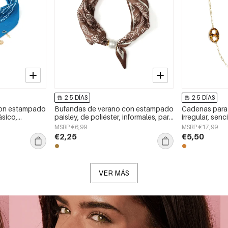
2-5 DÍAS
2-5 DÍAS
con estampado
Bufandas de verano con estampado
Cadenas para 
ásico,
paisley, de poliéster, informales, para
irregular, senc
a día.
uso diario.
inoxidable, ac
MSRP €6,99
MSRP €17,99
€2,25
€5,50
VER MÁS