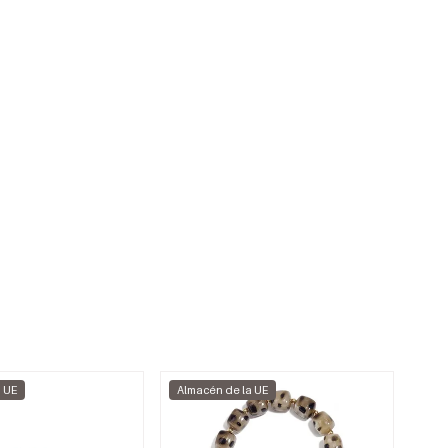
a UE
Almacén de la UE