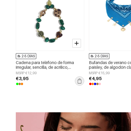
2-5 DÍAS
2-5 DÍAS
Cadena para teléfono de forma
Bufandas de verano 
irregular, sencilla, de acrílico,
paisley, de algodón cl
accesorio de uso diario.
accesorios para el día 
MSRP €12,99
MSRP €15,99
€3,95
€4,95