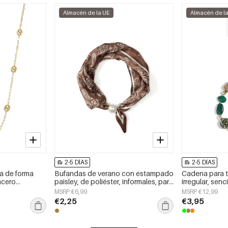
Almacén de la UE
Almacén de l
2-5 DÍAS
2-5 DÍAS
ra de forma
Bufandas de verano con estampado
Cadena para t
 acero
paisley, de poliéster, informales, para
irregular, senci
 de uso diario.
uso diario.
accesorio de u
MSRP €6,99
MSRP €12,99
€2,25
€3,95