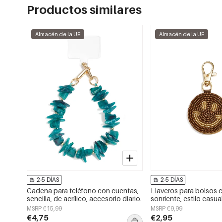
Productos similares
Almacén de la UE
Almacén de la UE
2-5 DÍAS
2-5 DÍAS
Cadena para teléfono con cuentas,
Llaveros para bolsos 
sencilla, de acrílico, accesorio diario.
sonriente, estilo casual
accesorios diarios.
MSRP €15,99
MSRP €9,99
€4,75
€2,95