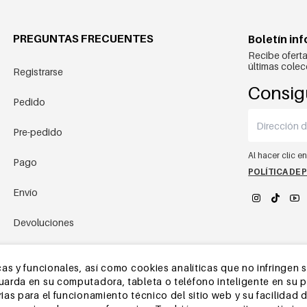
PREGUNTAS FRECUENTES
Boletín in
Recibe oferta
últimas colec
Registrarse
Consig
Pedido
Pre-pedido
Al hacer clic e
Pago
POLÍTICA DE 
Envío
Devoluciones
YEHWANG 
Almacén de China
as y funcionales, así como cookies analíticas que no infringen 
rda en su computadora, tableta o teléfono inteligente en su pri
Otras preguntas
as para el funcionamiento técnico del sitio web y su facilidad d