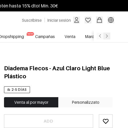
btén hasta 15% dto! Mín. 30€
Suscribirse
Iniciar sesión
Dropshipping
Campañas
Venta
Marcas
Servicio A
Diadema Flecos - Azul Claro Light Blue
Plástico
2-5 DÍAS
Venta al por mayor
Personalizzato
ADD