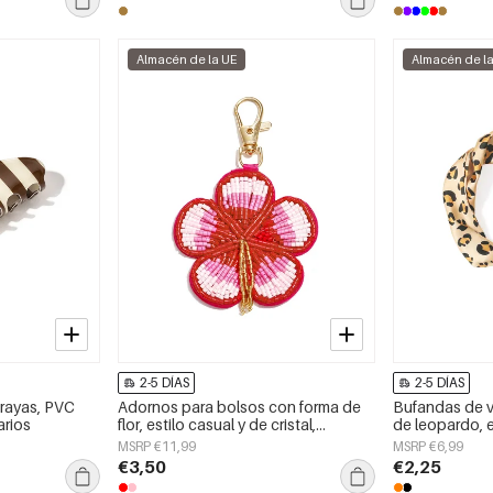
Almacén de la UE
Almacén de l
2-5 DÍAS
2-5 DÍAS
 rayas, PVC
Adornos para bolsos con forma de
Bufandas de 
arios
flor, estilo casual y de cristal,
de leopardo, e
accesorios diarios.
poliéster, acc
MSRP €11,99
MSRP €6,99
día.
€3,50
€2,25