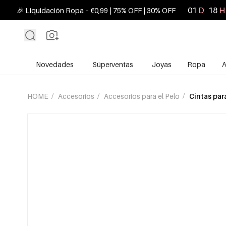
01
D
18
H
🎉 Liquidación Ropa – €0,99 | 75% OFF | 30% OFF
Novedades
Súperventas
Joyas
Ropa
A
HOME
/
Accesorios
/
Accesorios para el Pelo
/
Cintas par