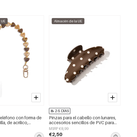
a UE
Almacén de la UE
2-5 DÍAS
eléfono con forma de
Pinzas para el cabello con lunares,
la, de acrílico,
accesorios sencillos de PVC para
io.
uso diario
MSRP €8,99
€2,50