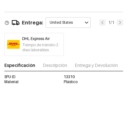
Entrega:
1/1
United States
DHL Express Air
Tiempo de tránsito 2
días laborables
Especificación
Descripción
Entrega y Devolución
Descar
SPU ID
13310
Material
Plástico