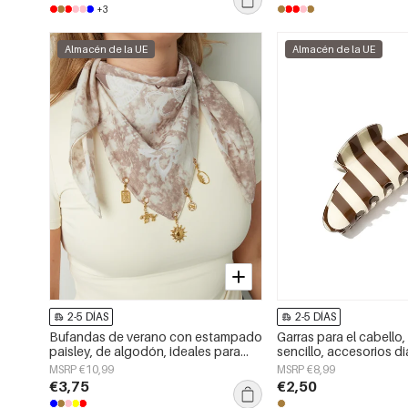
+3
Almacén de la UE
Almacén de la UE
2-5 DÍAS
2-5 DÍAS
Bufandas de verano con estampado
Garras para el cabello,
paisley, de algodón, ideales para
sencillo, accesorios di
vacaciones y uso diario.
MSRP €10,99
MSRP €8,99
€3,75
€2,50