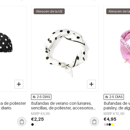
Almacén de la UE
Almacén de l
2-5 DÍAS
2-5 DÍAS
ca de poliéster
Bufandas de verano con lunares,
Bufandas de 
diario.
sencillas, de poliéster, accesorios
paisley, de al
para el día a día.
accesorios par
MSRP €6,99
MSRP €15,99
€2,25
€4,95