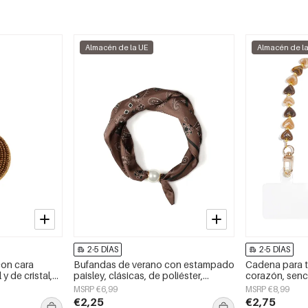
Almacén de la UE
Almacén de l
2-5 DÍAS
2-5 DÍAS
con cara
Bufandas de verano con estampado
Cadena para t
 y de cristal,
paisley, clásicas, de poliéster,
corazón, sencil
accesorios para el día a día.
accesorio diar
MSRP €6,99
MSRP €8,99
€2,25
€2,75