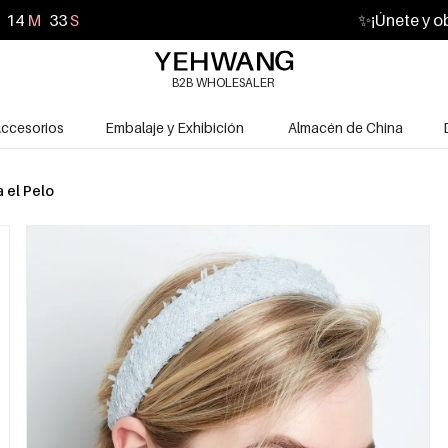
14
M
32
S
✨
¡Únete y o
B2B WHOLESALER
ccesorios
Embalaje y Exhibición
Almacén de China
a el Pelo