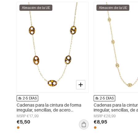
Almacén de la UE
Almacén de la UE
2-5 DÍAS
2-5 DÍAS
Cadenas para la cintura de forma
Cadenas para la cintu
irregular, sencillas, de acero
irregular, sencillas, de
inoxidable, accesorios de uso diario.
inoxidable, accesorios
MSRP €17,99
MSRP €28,99
€5,50
€8,95