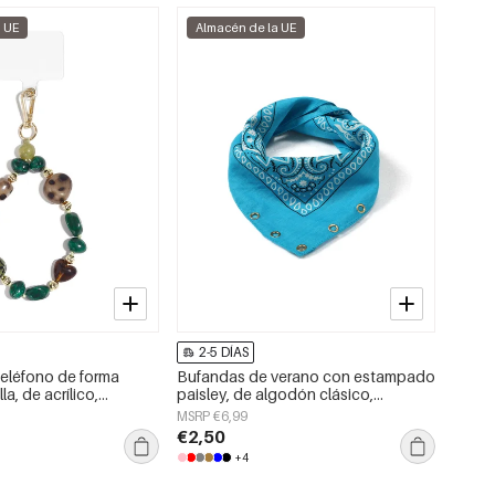
a UE
Almacén de la UE
2-5 DÍAS
eléfono de forma
Bufandas de verano con estampado
lla, de acrílico,
paisley, de algodón clásico,
so diario.
accesorios para el día a día.
MSRP €6,99
€2,50
+4