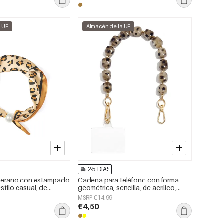
a UE
Almacén de la UE
2-5 DÍAS
verano con estampado
Cadena para teléfono con forma
stilo casual, de
geométrica, sencilla, de acrílico,
esorios para el día a
accesorio de uso diario.
MSRP €14,99
€4,50