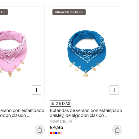
a UE
Almacén de la UE
2-5 DÍAS
verano con estampado
Bufandas de verano con estampado
godón clásico,
paisley, de algodón clásico,
a el día a día.
accesorios para el día a día.
MSRP €15,99
€4,95