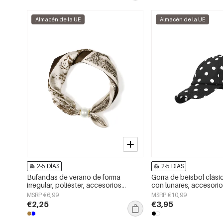
Almacén de la UE
Almacén de la UE
2-5 DÍAS
2-5 DÍAS
Bufandas de verano de forma
Gorra de béisbol clási
irregular, poliéster, accesorios
con lunares, accesorio 
diarios
MSRP €6,99
MSRP €10,99
€2,25
€3,95