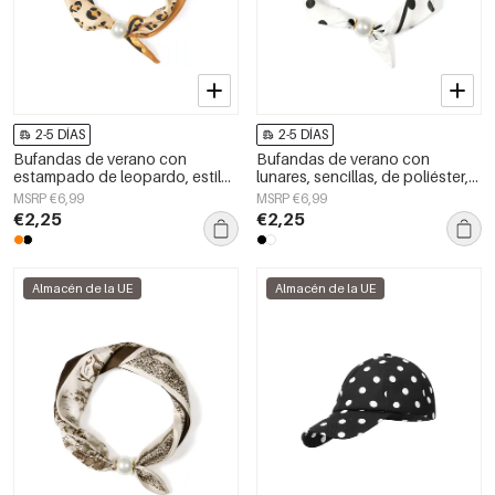
2-5 DÍAS
2-5 DÍAS
Bufandas de verano con
Bufandas de verano con
estampado de leopardo, estilo
lunares, sencillas, de poliéster,
casual, de poliéster, accesorios
accesorios para el día a día.
MSRP €6,99
MSRP €6,99
para el día a día.
€2,25
€2,25
Almacén de la UE
Almacén de la UE