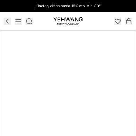
¡Únete y obtén hasta 15% dto! Mín. 30€
B2B WHOLESALER