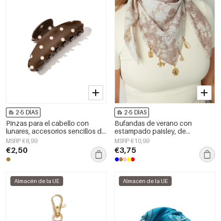
2-5 DÍAS
2-5 DÍAS
Pinzas para el cabello con
Bufandas de verano con
lunares, accesorios sencillos de
estampado paisley, de
PVC para uso diario
algodón, ideales para
MSRP €8,99
MSRP €10,99
vacaciones y uso diario.
€2,50
€3,75
Almacén de la UE
Almacén de la UE