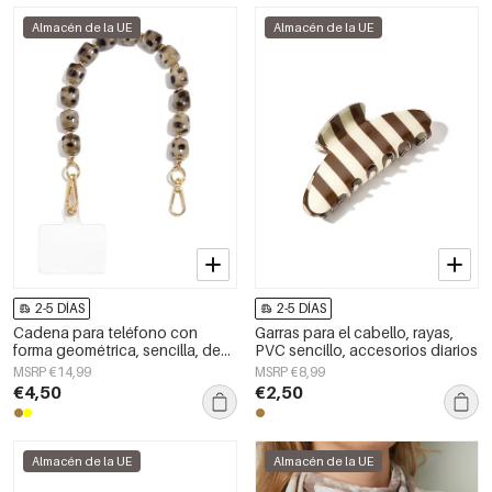
Almacén de la UE
Almacén de la UE
2-5 DÍAS
2-5 DÍAS
Cadena para teléfono con
Garras para el cabello, rayas,
forma geométrica, sencilla, de
PVC sencillo, accesorios diarios
acrílico, accesorio de uso
MSRP €14,99
MSRP €8,99
diario.
€4,50
€2,50
Almacén de la UE
Almacén de la UE