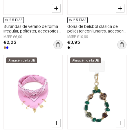
2-5 DÍAS
2-5 DÍAS
Bufandas de verano de forma
Gorra de béisbol clásica de
irregular, poliéster, accesorios
poliéster con lunares, accesorio
diarios
diario.
MSRP €6,99
MSRP €10,99
€2,25
€3,95
Almacén de la UE
Almacén de la UE