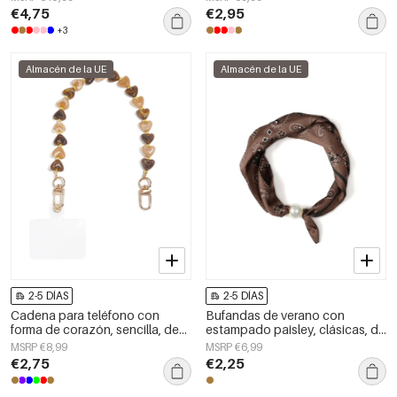
€4,75
€2,95
+3
Almacén de la UE
Almacén de la UE
2-5 DÍAS
2-5 DÍAS
Cadena para teléfono con
Bufandas de verano con
forma de corazón, sencilla, de
estampado paisley, clásicas, de
acrílico, accesorio diario.
poliéster, accesorios para el día
MSRP €8,99
MSRP €6,99
a día.
€2,75
€2,25