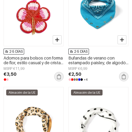
2-5 DÍAS
2-5 DÍAS
Adornos para bolsos con forma
Bufandas de verano con
de flor, estilo casual y de cristal,
estampado paisley, de algodón
accesorios diarios.
clásico, accesorios para el día a
MSRP €11,99
MSRP €6,99
día.
€3,50
€2,50
+4
Almacén de la UE
Almacén de la UE