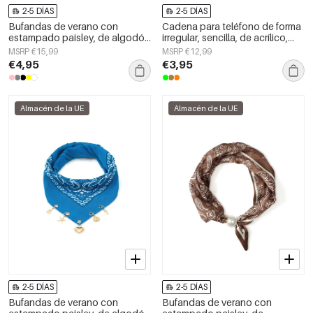
2-5 DÍAS
2-5 DÍAS
Bufandas de verano con
Cadena para teléfono de forma
estampado paisley, de algodón
irregular, sencilla, de acrílico,
clásico, accesorios para el día a
accesorio de uso diario.
MSRP €15,99
MSRP €12,99
día.
€4,95
€3,95
Almacén de la UE
Almacén de la UE
2-5 DÍAS
2-5 DÍAS
Bufandas de verano con
Bufandas de verano con