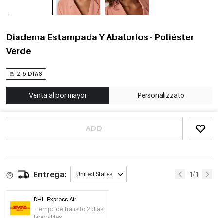
Diadema Estampada Y Abalorios - Poliéster
Verde
2-5 DÍAS
Venta al por mayor
Personalizzato
ADD
Entrega:
1/1
United States
DHL Express Air
Tiempo de tránsito 2 días
laborables