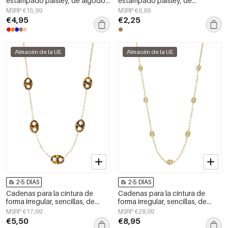
estampado paisley, de algodón
estampado paisley, de
clásico, accesorios para el día a
poliéster, informales, para uso
MSRP €15,99
MSRP €6,99
día.
diario.
€4,95
€2,25
Almacén de la UE
Almacén de la UE
2-5 DÍAS
2-5 DÍAS
Cadenas para la cintura de
Cadenas para la cintura de
forma irregular, sencillas, de
forma irregular, sencillas, de
acero inoxidable, accesorios de
acero inoxidable, accesorios de
MSRP €17,99
MSRP €28,99
uso diario.
uso diario.
€5,50
€8,95