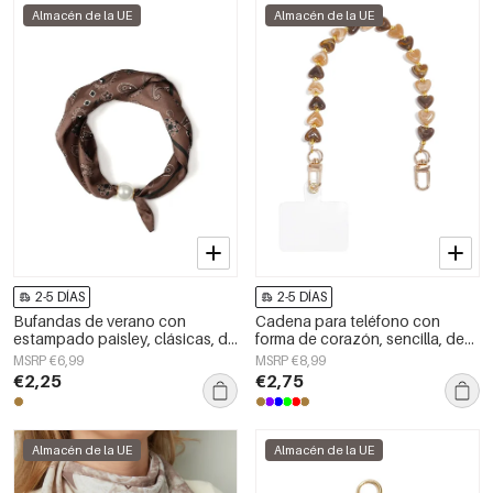
Almacén de la UE
Almacén de la UE
2-5 DÍAS
2-5 DÍAS
Bufandas de verano con
Cadena para teléfono con
estampado paisley, clásicas, de
forma de corazón, sencilla, de
poliéster, accesorios para el día
acrílico, accesorio diario.
MSRP €6,99
MSRP €8,99
a día.
€2,25
€2,75
Almacén de la UE
Almacén de la UE