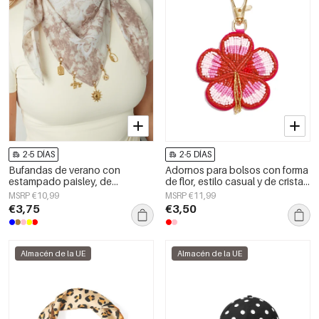
2-5 DÍAS
2-5 DÍAS
Bufandas de verano con
Adornos para bolsos con forma
estampado paisley, de
de flor, estilo casual y de cristal,
algodón, ideales para
accesorios diarios.
MSRP €10,99
MSRP €11,99
vacaciones y uso diario.
€3,75
€3,50
Almacén de la UE
Almacén de la UE