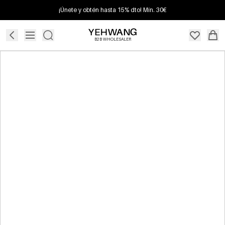
¡Únete y obtén hasta 15% dto! Mín. 30€
B2B WHOLESALER