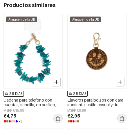
Productos similares
Almacén de la UE
Almacén de la UE
2-5 DÍAS
2-5 DÍAS
Cadena para teléfono con
Llaveros para bolsos con cara
cuentas, sencilla, de acrílico,
sonriente, estilo casual y de
accesorio diario.
cristal, accesorios diarios.
MSRP €15,99
MSRP €9,99
€4,75
€2,95
+3