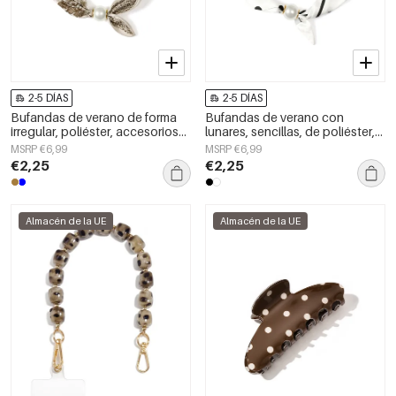
2-5 DÍAS
2-5 DÍAS
Bufandas de verano de forma
Bufandas de verano con
irregular, poliéster, accesorios
lunares, sencillas, de poliéster,
diarios
accesorios para el día a día.
MSRP €6,99
MSRP €6,99
€2,25
€2,25
Almacén de la UE
Almacén de la UE