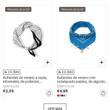
Almacén de la UE
Almacén de la UE
2-5 DÍAS
2-5 DÍAS
Bufandas de verano a rayas,
Bufandas de verano con
informales, de poliéster,
estampado paisley, de algodón
accesorios para el día a día.
clásico, accesorios para el día a
MSRP €6,99
MSRP €15,99
día.
€2,25
€4,95
VER MÁS