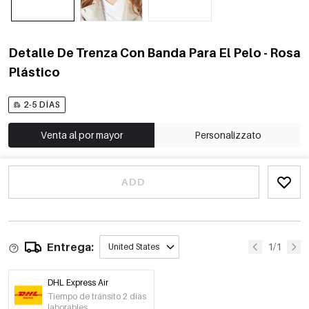
Detalle De Trenza Con Banda Para El Pelo - Rosa
Plástico
2-5 DÍAS
Venta al por mayor
Personalizzato
ADD
Entrega:
1/1
United States
DHL Express Air
Tiempo de tránsito 2 días
laborables