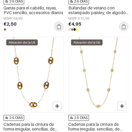
2-5 DÍAS
2-5 DÍAS
Garras para el cabello, rayas,
Bufandas de verano con
PVC sencillo, accesorios diarios
estampado paisley, de algodón
clásico, accesorios para el día a
MSRP €8,99
MSRP €15,99
día.
€2,50
€4,95
Almacén de la UE
Almacén de la UE
2-5 DÍAS
2-5 DÍAS
Cadenas para la cintura de
Cadenas para la cintura de
forma irregular, sencillas, de
forma irregular, sencillas, de