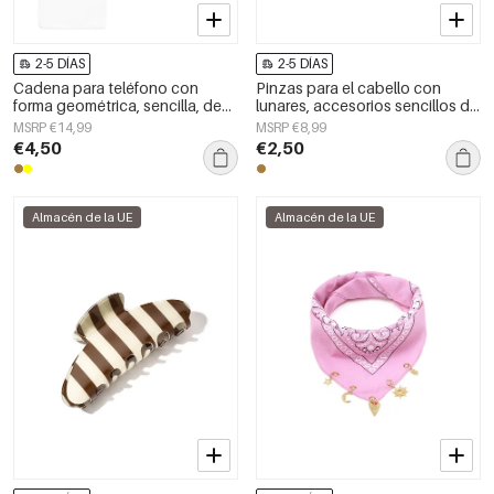
2-5 DÍAS
2-5 DÍAS
Cadena para teléfono con
Pinzas para el cabello con
forma geométrica, sencilla, de
lunares, accesorios sencillos de
acrílico, accesorio de uso
PVC para uso diario
MSRP €14,99
MSRP €8,99
diario.
€4,50
€2,50
Almacén de la UE
Almacén de la UE