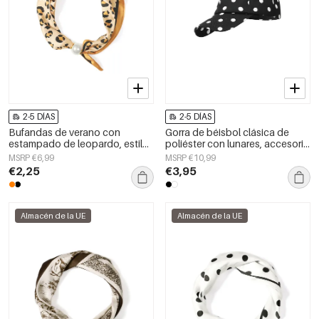
2-5 DÍAS
2-5 DÍAS
Bufandas de verano con
Gorra de béisbol clásica de
estampado de leopardo, estilo
poliéster con lunares, accesorio
casual, de poliéster, accesorios
diario.
MSRP €6,99
MSRP €10,99
para el día a día.
€2,25
€3,95
Almacén de la UE
Almacén de la UE