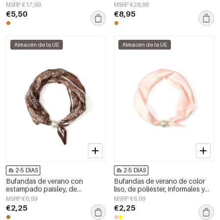
acero inoxidable, accesorios de
acero inoxidable, accesorios de
MSRP €17,99
MSRP €28,99
uso diario.
uso diario.
€5,50
€8,95
Almacén de la UE
Almacén de la UE
2-5 DÍAS
2-5 DÍAS
Bufandas de verano con
Bufandas de verano de color
estampado paisley, de
liso, de poliéster, informales y
poliéster, informales, para uso
para uso diario.
MSRP €6,99
MSRP €6,99
diario.
€2,25
€2,25