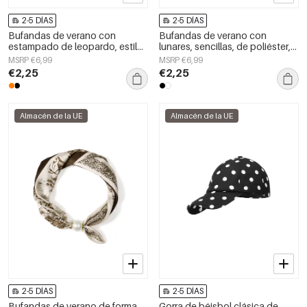
2-5 DÍAS
2-5 DÍAS
Bufandas de verano con
Bufandas de verano con
estampado de leopardo, estilo
lunares, sencillas, de poliéster,
casual, de poliéster, accesorios
accesorios para el día a día.
MSRP €6,99
MSRP €6,99
para el día a día.
€2,25
€2,25
Almacén de la UE
Almacén de la UE
2-5 DÍAS
2-5 DÍAS
Bufandas de verano de forma
Gorra de béisbol clásica de