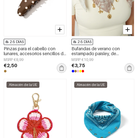
2-5 DÍAS
2-5 DÍAS
Pinzas para el cabello con
Bufandas de verano con
lunares, accesorios sencillos de
estampado paisley, de
PVC para uso diario
algodón, ideales para
MSRP €8,99
MSRP €10,99
vacaciones y uso diario.
€2,50
€3,75
Almacén de la UE
Almacén de la UE