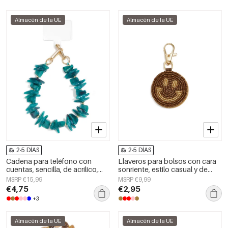
Almacén de la UE
Almacén de la UE
2-5 DÍAS
2-5 DÍAS
Cadena para teléfono con
Llaveros para bolsos con cara
cuentas, sencilla, de acrílico,
sonriente, estilo casual y de
accesorio diario.
cristal, accesorios diarios.
MSRP €15,99
MSRP €9,99
€4,75
€2,95
+3
Almacén de la UE
Almacén de la UE