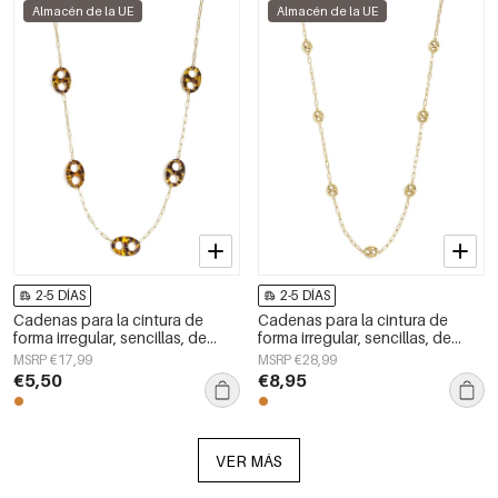
Almacén de la UE
Almacén de la UE
2-5 DÍAS
2-5 DÍAS
Cadenas para la cintura de
Cadenas para la cintura de
forma irregular, sencillas, de
forma irregular, sencillas, de
acero inoxidable, accesorios de
acero inoxidable, accesorios de
MSRP €17,99
MSRP €28,99
uso diario.
uso diario.
€5,50
€8,95
VER MÁS