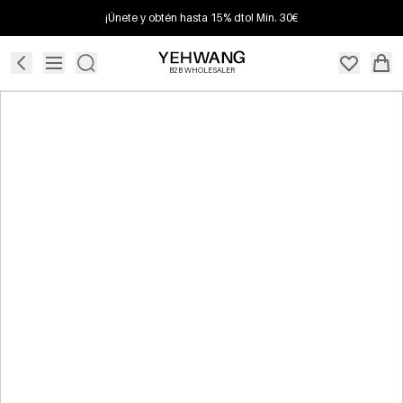
¡Únete y obtén hasta 15% dto! Mín. 30€
B2B WHOLESALER