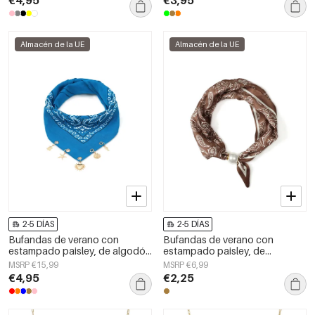
€4,95
€3,95
Almacén de la UE
Almacén de la UE
2-5 DÍAS
2-5 DÍAS
Bufandas de verano con
Bufandas de verano con
estampado paisley, de algodón
estampado paisley, de
clásico, accesorios para el día a
poliéster, informales, para uso
MSRP €15,99
MSRP €6,99
día.
diario.
€4,95
€2,25