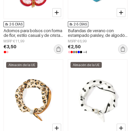
2-5 DÍAS
2-5 DÍAS
Adornos para bolsos con forma
Bufandas de verano con
de flor, estilo casual y de cristal,
estampado paisley, de algodón
accesorios diarios.
clásico, accesorios para el día a
MSRP €11,99
MSRP €6,99
día.
€3,50
€2,50
+4
Almacén de la UE
Almacén de la UE