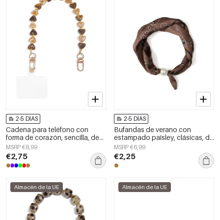
2-5 DÍAS
2-5 DÍAS
Cadena para teléfono con
Bufandas de verano con
forma de corazón, sencilla, de
estampado paisley, clásicas, de
acrílico, accesorio diario.
poliéster, accesorios para el día
MSRP €8,99
MSRP €6,99
a día.
€2,75
€2,25
Almacén de la UE
Almacén de la UE