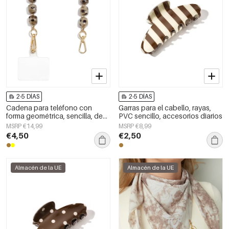
2-5 DÍAS
2-5 DÍAS
Cadena para teléfono con
Garras para el cabello, rayas,
forma geométrica, sencilla, de
PVC sencillo, accesorios diarios
acrílico, accesorio de uso
MSRP €14,99
MSRP €8,99
diario.
€4,50
€2,50
Almacén de la UE
Almacén de la UE