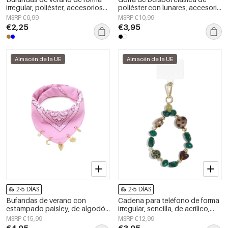
irregular, poliéster, accesorios
poliéster con lunares, accesorio
diarios
diario.
MSRP €6,99
MSRP €10,99
€2,25
€3,95
Almacén de la UE
Almacén de la UE
2-5 DÍAS
2-5 DÍAS
Bufandas de verano con
Cadena para teléfono de forma
estampado paisley, de algodón
irregular, sencilla, de acrílico,
clásico, accesorios para el día a
accesorio de uso diario.
MSRP €15,99
MSRP €12,99
día.