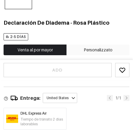
Declaración De Diadema - Rosa Plástico
2-5 DÍAS
Venta al por mayor
Personalizzato
ADD
Entrega:
1/1
United States
DHL Express Air
Tiempo de tránsito 2 días
laborables