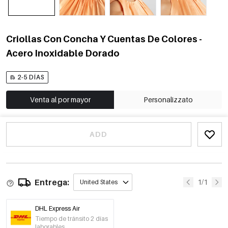
Criollas Con Concha Y Cuentas De Colores -
Acero Inoxidable Dorado
2-5 DÍAS
Venta al por mayor
Personalizzato
ADD
Entrega:
1/1
United States
DHL Express Air
Tiempo de tránsito 2 días
laborables