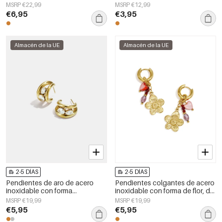
elegantes, ideales para
sencillos, de la serie Daily
MSRP €22,99
MSRP €12,99
reuniones o fiestas. Colección
Simple, joyería para mujer.
€6,95
€3,95
de lujo para mujer.
Almacén de la UE
Almacén de la UE
2-5 DÍAS
2-5 DÍAS
Pendientes de aro de acero
Pendientes colgantes de acero
inoxidable con forma
inoxidable con forma de flor, de
geométrica, sencillos, de la
la serie Daily Simple, joyería para
MSRP €19,99
MSRP €19,99
serie Daily Simple, joyería para
mujer.
€5,95
€5,95
mujer.