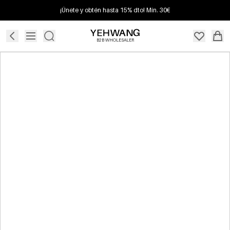
¡Únete y obtén hasta 15% dto! Mín. 30€
B2B WHOLESALER