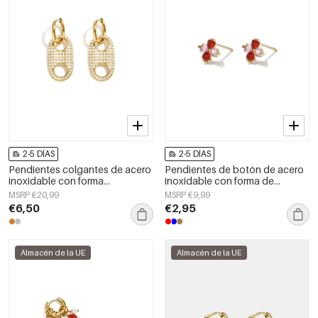
2-5 DÍAS
2-5 DÍAS
Pendientes colgantes de acero
Pendientes de botón de acero
inoxidable con forma
inoxidable con forma de
geométrica, sencillos para el día
corazón, sencillos, de la serie
MSRP €20,99
MSRP €9,99
a día, de la serie Simple. Joyería
Daily Simple, joyería para mujer.
€6,50
€2,95
para mujer.
Almacén de la UE
Almacén de la UE