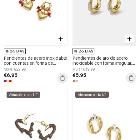
2-5 DÍAS
2-5 DÍAS
Pendientes de acero inoxidable
Pendientes de aro de acero
con cuentas en forma de
inoxidable con forma irregular,
corazón, sencillos, de la serie
sencillos, de la serie Daily
MSRP €22,99
MSRP €19,99
Daily Simple. Joyería para mujer.
Simple, joyería para mujer.
€6,95
€5,95
Almacén de la UE
Almacén de la UE