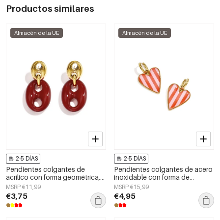
Productos similares
Almacén de la UE
Almacén de la UE
2-5 DÍAS
2-5 DÍAS
Pendientes colgantes de
Pendientes colgantes de acero
acrílico con forma geométrica,
inoxidable con forma de
estilo casual y sencillo para uso
corazón, sencillos, de la serie
MSRP €11,99
MSRP €15,99
diario. Joyería para mujer.
Daily Simple, joyería para mujer.
€3,75
€4,95