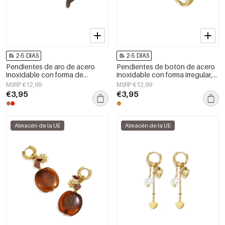
2-5 DÍAS
2-5 DÍAS
Pendientes de aro de acero
Pendientes de botón de acero
inoxidable con forma de
inoxidable con forma irregular,
corazón, sencillos, de la serie
sencillos, de la serie Daily
MSRP €12,99
MSRP €12,99
Daily Simple, joyería para mujer.
Simple, joyería para mujer.
€3,95
€3,95
Almacén de la UE
Almacén de la UE