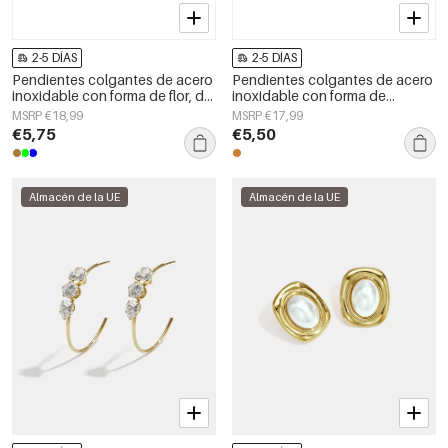
2-5 DÍAS
2-5 DÍAS
Pendientes colgantes de acero
Pendientes colgantes de acero
inoxidable con forma de flor, de
inoxidable con forma de
la serie Daily Simple, joyería para
corazón, sencillos, de la serie
MSRP €18,99
MSRP €17,99
mujer.
Daily Simple, joyería para mujer.
€5,75
€5,50
Almacén de la UE
Almacén de la UE