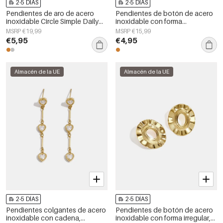
2-5 DÍAS
2-5 DÍAS
Pendientes de aro de acero
Pendientes de botón de acero
inoxidable Circle Simple Daily
inoxidable con forma
Simple Series Joyería para mujer
geométrica, sencillos, de la
MSRP €19,99
MSRP €15,99
serie Daily Simple, joyería para
€5,95
€4,95
mujer.
Almacén de la UE
Almacén de la UE
2-5 DÍAS
2-5 DÍAS
Pendientes colgantes de acero
Pendientes de botón de acero
inoxidable con cadena,
inoxidable con forma irregular,