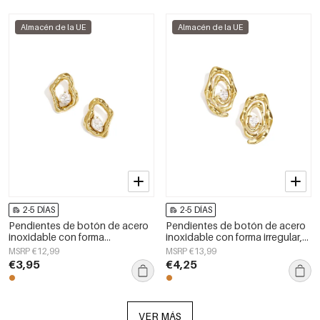
Almacén de la UE
Almacén de la UE
2-5 DÍAS
2-5 DÍAS
Pendientes de botón de acero
Pendientes de botón de acero
inoxidable con forma
inoxidable con forma irregular,
geométrica, sencillos, de la
sencillos, de la serie Daily
MSRP €12,99
MSRP €13,99
serie Daily Simple, joyería para
Simple, joyería para mujer.
€3,95
€4,25
mujer.
VER MÁS