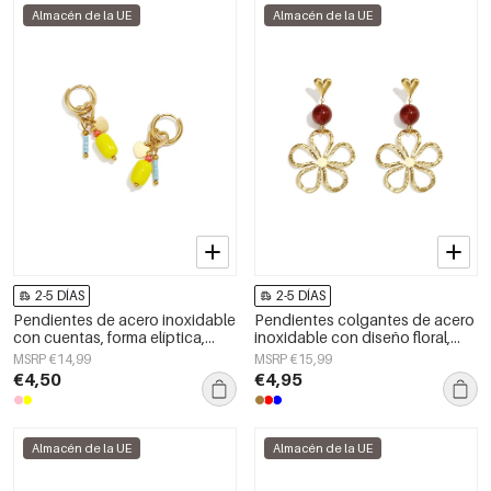
Almacén de la UE
Almacén de la UE
2-5 DÍAS
2-5 DÍAS
Pendientes de acero inoxidable
Pendientes colgantes de acero
con cuentas, forma elíptica,
inoxidable con diseño floral,
lindos, de la serie Daily Simple,
serie Daily Simple, joyería para
MSRP €14,99
MSRP €15,99
joyería para mujer
mujer
€4,50
€4,95
Almacén de la UE
Almacén de la UE