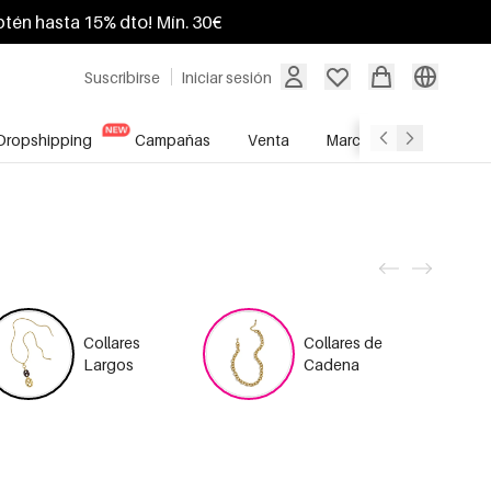
btén hasta 15% dto! Mín. 30€
Suscribirse
Iniciar sesión
Dropshipping
Campañas
Venta
Marcas
Servicio A
Collares
Collares de
Largos
Cadena