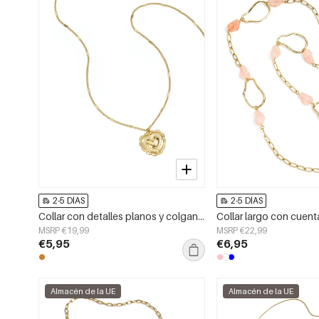
2-5 DÍAS
2-5 DÍAS
Collar con detalles planos y colgante grande.
MSRP €19,99
MSRP €22,99
€5,95
€6,95
Almacén de la UE
Almacén de la UE