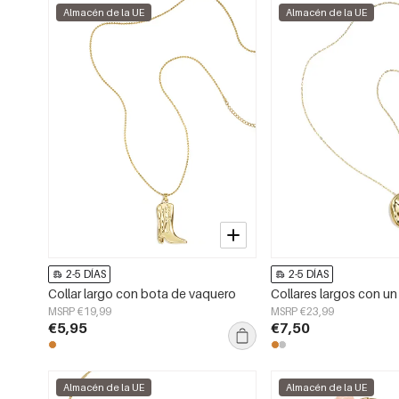
Almacén de la UE
Almacén de la UE
2-5 DÍAS
2-5 DÍAS
Collar largo con bota de vaquero
MSRP €19,99
MSRP €23,99
€5,95
€7,50
Almacén de la UE
Almacén de la UE