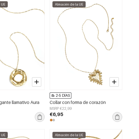
a UE
Almacén de la UE
2-5 DÍAS
gante llamativo Aura
Collar con forma de corazón
MSRP €22,99
€6,95
a UE
Almacén de la UE