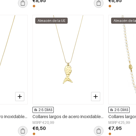
€8,95
€6,95
Almacén de la UE
Almacén de l
2-5 DÍAS
2-5 DÍAS
Collares largos de acero inoxidable con diseño de animales, joyería casual para mujer, para uso diario.
Collares largos de acero inoxidable con diseño de peces, estilo casual y sencillo para uso diario. Joyería para mujer.
MSRP €20,99
MSRP €25,99
€6,50
€7,95