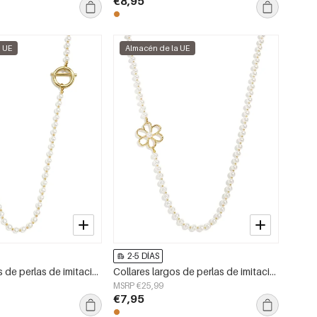
€8,95
a UE
Almacén de la UE
2-5 DÍAS
Collares largos de perlas de imitación, cuentas, serie sencilla para el día a día, joyería para mujer
Collares largos de perlas de imitación con diseño floral, de la serie Sweet Daily Simple para mujer.
MSRP €25,99
€7,95