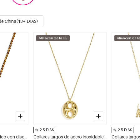
de China(13+ DÍAS)
Almacén de la UE
Almacén de l
2-5 DÍAS
2-5 DÍAS
Collares largos de acrílico con diseño de peces, sencillos, de la serie Daily Simple, joyería para mujer.
Collares largos de acero inoxidable con forma geométrica, sencillos, de la serie Daily Simple, joyería para mujer.