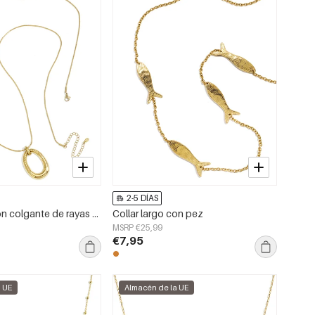
2-5 DÍAS
Collar largo con colgante de rayas ovaladas
Collar largo con pez
MSRP €25,99
€7,95
a UE
Almacén de la UE