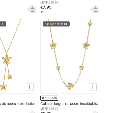
MSRP €25,99
€7,95
a UE
Almacén de la UE
2-5 DÍAS
Collares largos de acero inoxidable con diseño floral, estilo casual y sencillo para uso diario. Joyería para mujer.
Collares largos de acero inoxidable con diseño floral, estilo casual y sencillo para uso diario. Joyería para mujer.
MSRP €28,99