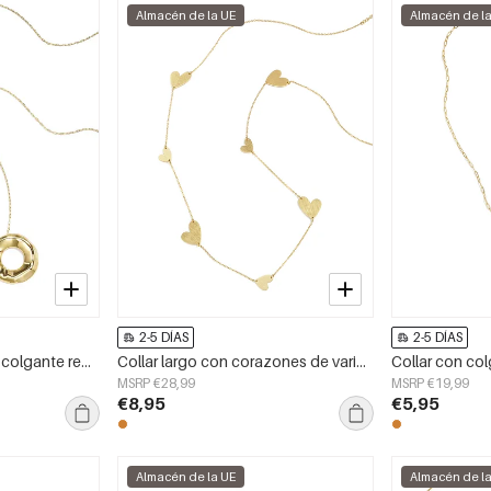
Almacén de la UE
Almacén de l
2-5 DÍAS
2-5 DÍAS
Collares largos con un colgante redondo de textura rugosa.
Collar largo con corazones de varios tamaños.
Collar con col
MSRP €28,99
MSRP €19,99
€8,95
€5,95
Almacén de la UE
Almacén de l