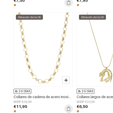
€7,50
€7,95
Almacén de la UE
Almacén de la UE
2-5 DÍAS
2-5 DÍAS
Collares de cadena de acero inoxidable, cadena sencilla para uso diario, serie sencilla, joyería para mujer
MSRP €38,99
MSRP €20,99
€11,95
€6,50