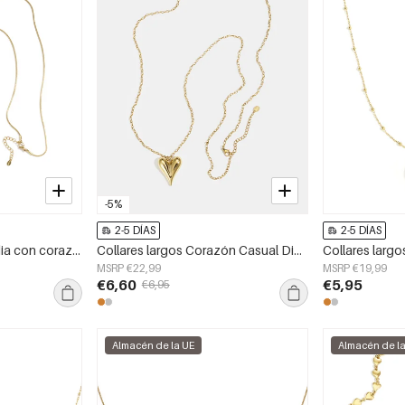
-5%
2-5 DÍAS
2-5 DÍAS
Collar de longitud media con corazón colgante
Collares largos Corazón Casual Diario Serie Simple Joyería de mujer
MSRP €22,99
MSRP €19,99
€6,60
€5,95
€6,95
Almacén de la UE
Almacén de l