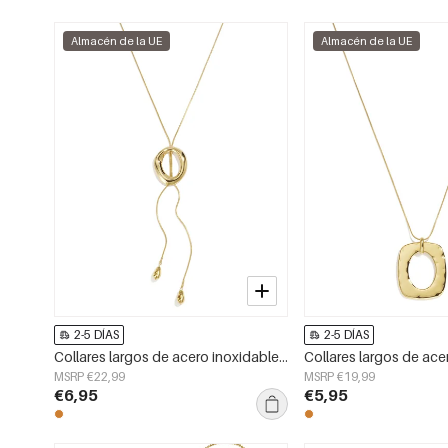
Almacén de la UE
Almacén de la UE
2-5 DÍAS
2-5 DÍAS
Collares largos de acero inoxidable de forma irregular, sencillos, de la serie Simple Daily para mujer.
MSRP €22,99
MSRP €19,99
€6,95
€5,95