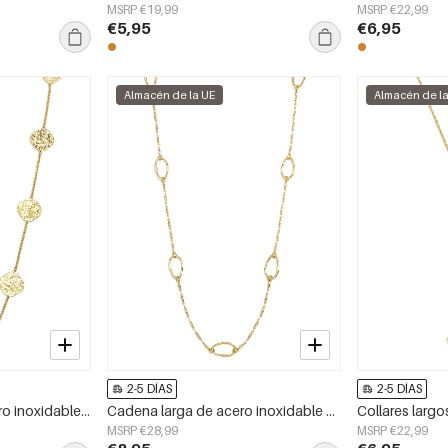
MSRP €19,99
MSRP €22,99
€5,95
€6,95
Almacén de la UE
Almacén de l
2-5 DÍAS
2-5 DÍAS
Collares largos de acero inoxidable con forma geométrica, sencillos, de la serie Daily Simple, joyería para mujer.
Cadena larga de acero inoxidable de forma ovalada, sencilla, de la serie &quot;para el día a día&quot;, joyería para mujer
MSRP €28,99
MSRP €22,99