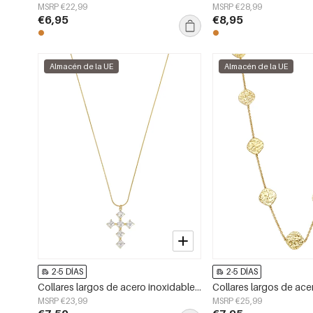
MSRP €22,99
MSRP €28,99
€6,95
€8,95
Almacén de la UE
Almacén de la UE
2-5 DÍAS
2-5 DÍAS
Collares largos de acero inoxidable con cruz, sencillos, de la serie Daily Simple, joyería para mujer.
MSRP €23,99
MSRP €25,99