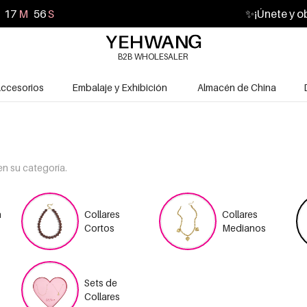
17
M
55
S
✨
¡Únete y o
B2B WHOLESALER
ccesorios
Embalaje y Exhibición
Almacén de China
n su categoría.
n
Collares
Collares
Cortos
Medianos
Sets de
Collares