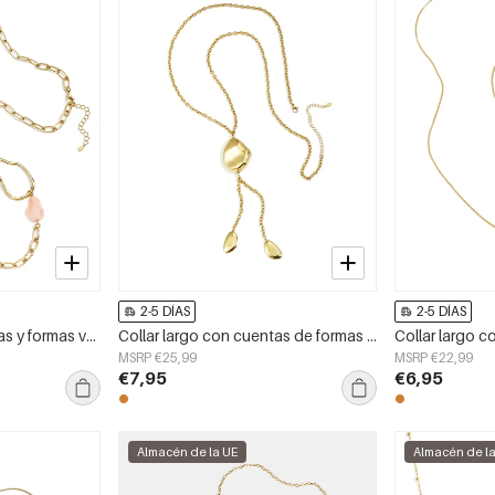
2-5 DÍAS
2-5 DÍAS
Collar largo con cuentas y formas variadas.
Collar largo con cuentas de formas orgánicas
MSRP €25,99
MSRP €22,99
€7,95
€6,95
Almacén de la UE
Almacén de l