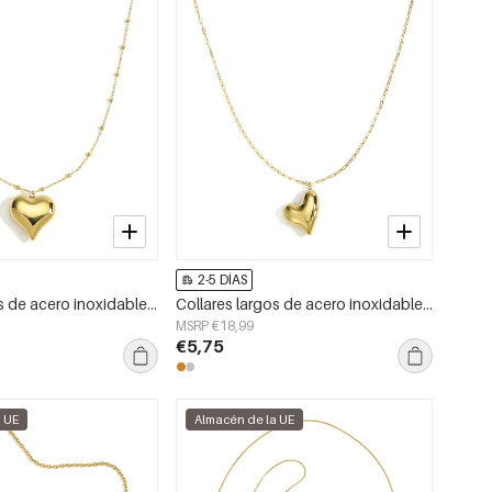
2-5 DÍAS
Collares largos de acero inoxidable con forma de corazón, estilo casual, diario, serie sencilla, joyería para mujer.
Collares largos de acero inoxidable con forma de corazón, estilo casual, diario, serie sencilla, joyería para mujer.
MSRP €18,99
€5,75
a UE
Almacén de la UE