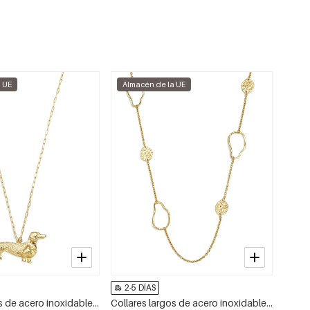
a UE
Almacén de la UE
2-5 DÍAS
Collares largos de acero inoxidable con diseño de animales, sencillos, de la serie Daily Simple, joyería para mujer.
Collares largos de acero inoxidable de forma irregular, sencillos, de la serie Simple Daily para mujer.