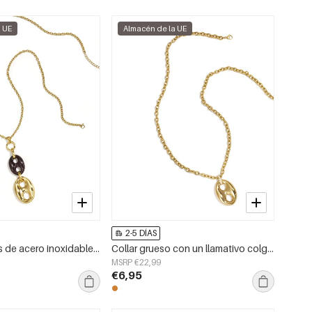
a UE
Almacén de la UE
2-5 DÍAS
Collares largos de acero inoxidable de forma irregular, sencillos, de la serie Simple Daily para mujer.
Collar grueso con un llamativo colgante en forma de nudo.
MSRP €22,99
€6,95