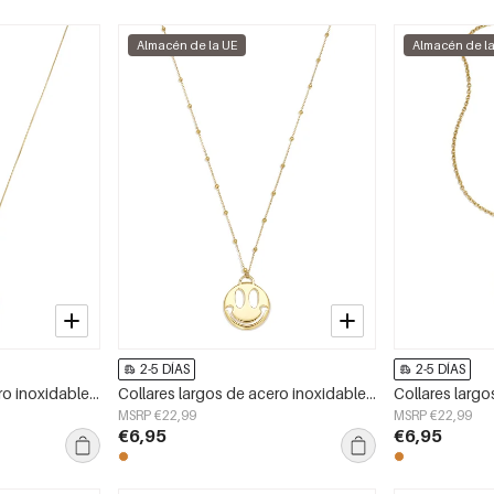
Almacén de la UE
Almacén de l
2-5 DÍAS
2-5 DÍAS
Collares largos de acero inoxidable con forma geométrica, sencillos, de la serie Daily Simple, joyería para mujer.
Collares largos de acero inoxidable con cara sonriente, estilo casual y sencillo para uso diario. Joyería para mujer.
MSRP €22,99
MSRP €22,99
€6,95
€6,95