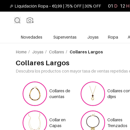
01
D
12
H
🎉 Liquidación Ropa – €0,99 | 75% OFF | 30% OFF
Novedades
Súperventas
Joyas
Ropa
A
Home
/
Joyas
/
Collares
/
Collares Largos
Collares Largos
Descubra los productos con mayor tasa de ventas repetidas e
Collares de
Collares co
cuentas
dijes
Collar en
Collares
Capas
Trenzados