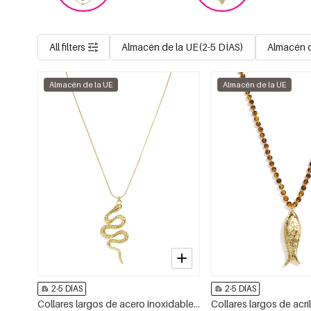
All filters
Almacén de la UE(2-5 DÍAS)
Almacén 
Almacén de la UE
Almacén de la UE
2-5 DÍAS
2-5 DÍAS
Collares largos de acero inoxidable con diseño de serpiente, sencillos, de la serie Daily Simple, joyería para mujer.