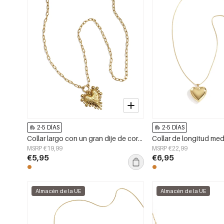
2-5 DÍAS
2-5 DÍAS
Collar largo con un gran dije de corazón
MSRP €19,99
MSRP €22,99
€5,95
€6,95
Almacén de la UE
Almacén de la UE