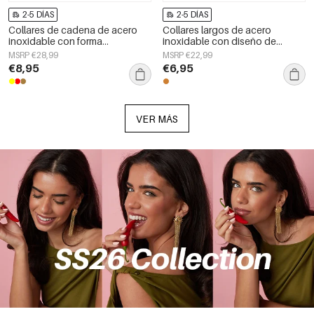
2-5 DÍAS
2-5 DÍAS
Collares de cadena de acero
Collares largos de acero
inoxidable con forma
inoxidable con diseño de
geométrica, sencillos, de la
serpiente, sencillos, de la serie
MSRP €28,99
MSRP €22,99
serie Daily Simple, joyería para
Daily Simple, joyería para mujer.
€8,95
€6,95
mujer.
VER MÁS