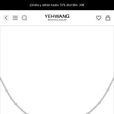
¡Únete y obtén hasta 15% dto! Mín. 30€
B2B WHOLESALER