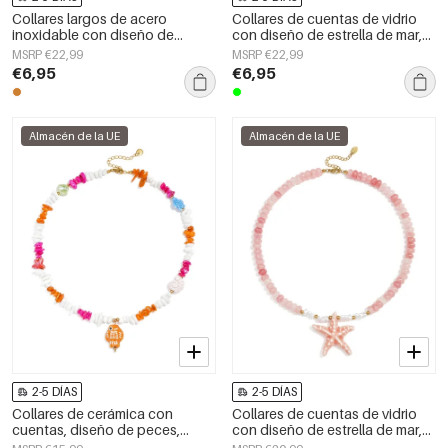
Collares largos de acero
Collares de cuentas de vidrio
inoxidable con diseño de
con diseño de estrella de mar,
animales, sencillos, de la serie
ideales para vacaciones o para
MSRP €22,99
MSRP €22,99
Daily Simple, joyería para mujer.
disfrutar de la playa. Colección
€6,95
€6,95
romántica para mujer.
Almacén de la UE
Almacén de la UE
2-5 DÍAS
2-5 DÍAS
Collares de cerámica con
Collares de cuentas de vidrio
cuentas, diseño de peces,
con diseño de estrella de mar,
estilo casual y romántico para
ideales para vacaciones o para