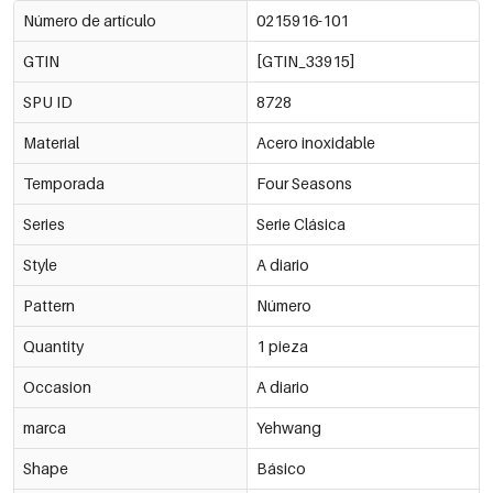
Número de artículo
0215916-101
GTIN
[GTIN_33915]
SPU ID
8728
Material
Acero inoxidable
Temporada
Four Seasons
Series
Serie Clásica
Style
A diario
Pattern
Número
Quantity
1 pieza
Occasion
A diario
marca
Yehwang
Shape
Básico