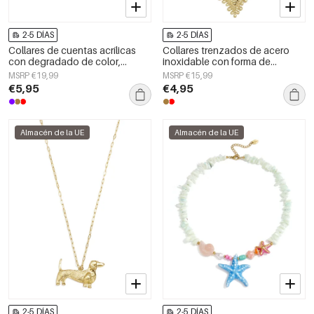
2-5 DÍAS
2-5 DÍAS
Collares de cuentas acrílicas
Collares trenzados de acero
con degradado de color,
inoxidable con forma de
sencillos para el día a día, de la
corazón, sencillos, de la serie
MSRP €19,99
MSRP €15,99
serie Simple. Joyería para mujer.
Daily Simple para mujer.
€5,95
€4,95
Almacén de la UE
Almacén de la UE
2-5 DÍAS
2-5 DÍAS