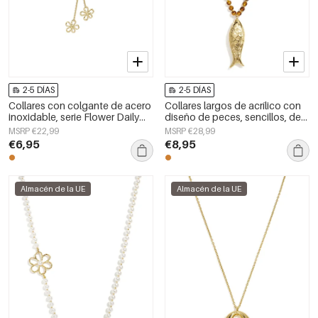
2-5 DÍAS
2-5 DÍAS
Collares con colgante de acero
Collares largos de acrílico con
inoxidable, serie Flower Daily
diseño de peces, sencillos, de
Simple, joyería para mujer
la serie Daily Simple, joyería para
MSRP €22,99
MSRP €28,99
mujer.
€6,95
€8,95
Almacén de la UE
Almacén de la UE