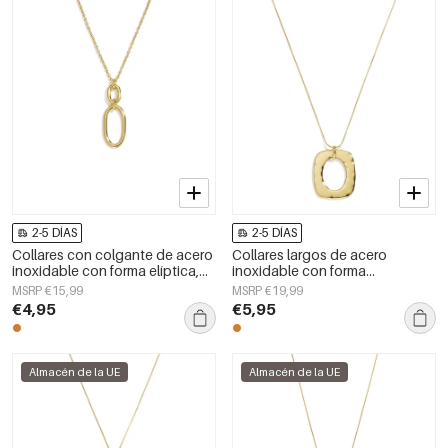
2-5 DÍAS
2-5 DÍAS
Collares con colgante de acero
Collares largos de acero
inoxidable con forma elíptica,
inoxidable con forma
sencillos, de la serie Daily
geométrica, sencillos, de la
MSRP €15,99
MSRP €19,99
Simple para mujer.
serie Daily Simple, joyería para
€4,95
€5,95
mujer.
Almacén de la UE
Almacén de la UE