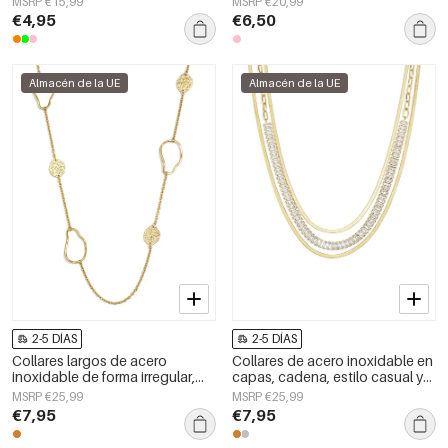
MSRP €15,99
MSRP €20,99
mujer.
disfrutar de la playa. Colección
€4,95
€6,50
romántica para mujer.
Almacén de la UE
Almacén de la UE
2-5 DÍAS
2-5 DÍAS
Collares largos de acero
Collares de acero inoxidable en
inoxidable de forma irregular,
capas, cadena, estilo casual y
sencillos, de la serie Simple
sencillo para uso diario, joyería
MSRP €25,99
MSRP €25,99
Daily para mujer.
para mujer.
€7,95
€7,95