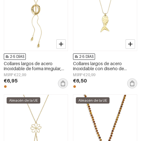
2-5 DÍAS
2-5 DÍAS
Collares largos de acero
Collares largos de acero
inoxidable de forma irregular,
inoxidable con diseño de
sencillos, de la serie Simple
peces, estilo casual y sencillo
MSRP €22,99
MSRP €20,99
Daily para mujer.
para uso diario. Joyería para
€6,95
€6,50
mujer.
Almacén de la UE
Almacén de la UE