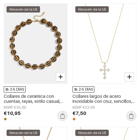
Almacén de la UE
Almacén de la UE
2-5 DÍAS
2-5 DÍAS
Collares de cerámica con
Collares largos de acero
cuentas, rayas, estilo casual,
inoxidable con cruz, sencillos,
sencillos, para mujer.
de la serie Daily Simple, joyería
MSRP €35,99
MSRP €23,99
para mujer.
€10,95
€7,50
Almacén de la UE
Almacén de la UE