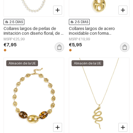
2-5 DÍAS
2-5 DÍAS
Collares largos de perlas de
Collares largos de acero
imitación con diseño floral, de la
inoxidable con forma
serie Sweet Daily Simple para
geométrica, sencillos, de la
MSRP €25,99
MSRP €19,99
mujer.
serie Daily Simple, joyería para
€7,95
€5,95
mujer.
Almacén de la UE
Almacén de la UE