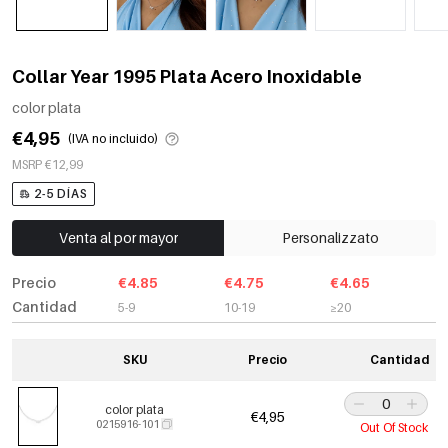
Collar Year 1995 Plata Acero Inoxidable
color plata
€4,95
(IVA no incluido)
MSRP €12,99
2-5 DÍAS
Venta al por mayor
Personalizzato
Precio
€4.85
€4.75
€4.65
Cantidad
5-9
10-19
≥20
SKU
Precio
Cantidad
color plata
€4,95
0215916-101
Out Of Stock