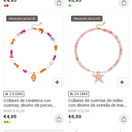
€4,95
€6,95
romántica para mujer.
Almacén de la UE
Almacén de la UE
2-5 DÍAS
2-5 DÍAS
Collares de cerámica con
Collares de cuentas de vidrio
cuentas, diseño de peces,
con diseño de estrella de mar,
estilo casual y romántico para
ideales para vacaciones o para
MSRP €15,99
MSRP €20,99
mujer.
disfrutar de la playa. Colección
€4,95
€6,50
romántica para mujer.