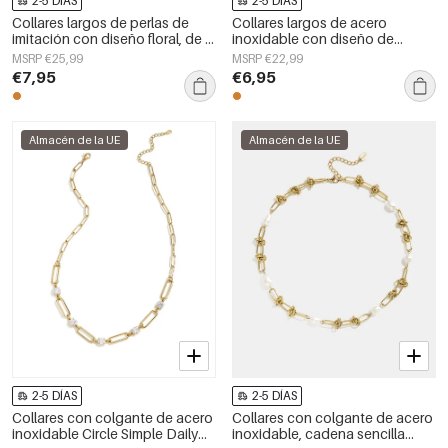
2-5 DÍAS
2-5 DÍAS
Collares largos de perlas de
Collares largos de acero
imitación con diseño floral, de la
inoxidable con diseño de
serie Sweet Daily Simple para
serpiente, sencillos, de la serie
MSRP €25,99
MSRP €22,99
mujer.
Daily Simple, joyería para mujer.
€7,95
€6,95
Almacén de la UE
Almacén de la UE
2-5 DÍAS
2-5 DÍAS
Collares con colgante de acero
Collares con colgante de acero
inoxidable Circle Simple Daily
inoxidable, cadena sencilla