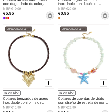
con degradado de color,
inoxidable con diseño de
sencillos para el día a día, de la
animales, sencillos, de la serie
MSRP €19,99
MSRP €22,99
serie Simple. Joyería para mujer.
Daily Simple, joyería para mujer.
€5,95
€6,95
Almacén de la UE
Almacén de la UE
2-5 DÍAS
2-5 DÍAS
Collares trenzados de acero
Collares de cuentas de vidrio
inoxidable con forma de
con diseño de estrella de mar,
corazón, sencillos, de la serie
ideales para vacaciones o para
MSRP €15,99
MSRP €22,99
Daily Simple para mujer.
disfrutar de la playa. Colección