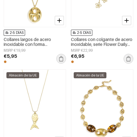
2-5 DÍAS
2-5 DÍAS
Collares largos de acero
Collares con colgante de acero
inoxidable con forma
inoxidable, serie Flower Daily
geométrica, sencillos, de la
Simple, joyería para mujer
MSRP €19,99
MSRP €22,99
serie Daily Simple, joyería para
€5,95
€6,95
mujer.
Almacén de la UE
Almacén de la UE