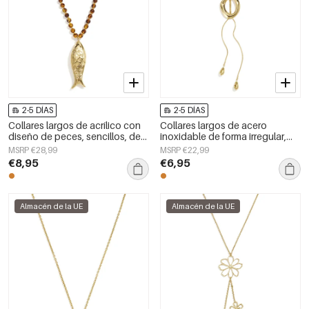
2-5 DÍAS
2-5 DÍAS
Collares largos de acrílico con
Collares largos de acero
diseño de peces, sencillos, de
inoxidable de forma irregular,
la serie Daily Simple, joyería para
sencillos, de la serie Simple
MSRP €28,99
MSRP €22,99
mujer.
Daily para mujer.
€8,95
€6,95
Almacén de la UE
Almacén de la UE