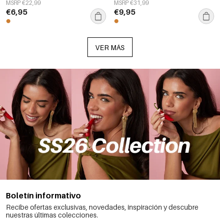
Simple Series Joyería para mujer
para uso diario, serie sencilla,
MSRP €22,99
MSRP €31,99
joyería para mujer.
€6,95
€9,95
VER MÁS
Boletín informativo
Recibe ofertas exclusivas, novedades, inspiración y descubre
nuestras últimas colecciones.