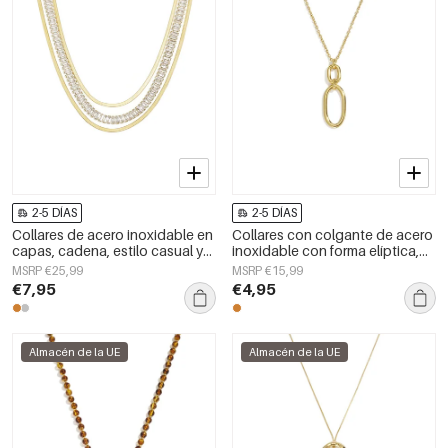
2-5 DÍAS
2-5 DÍAS
Collares de acero inoxidable en
Collares con colgante de acero
capas, cadena, estilo casual y
inoxidable con forma elíptica,
sencillo para uso diario, joyería
sencillos, de la serie Daily
MSRP €25,99
MSRP €15,99
para mujer.
Simple para mujer.
€7,95
€4,95
Almacén de la UE
Almacén de la UE