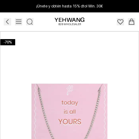
¡Únete y obtén hasta 15% dto! Mín. 30€
B2B WHOLESALER
-70%