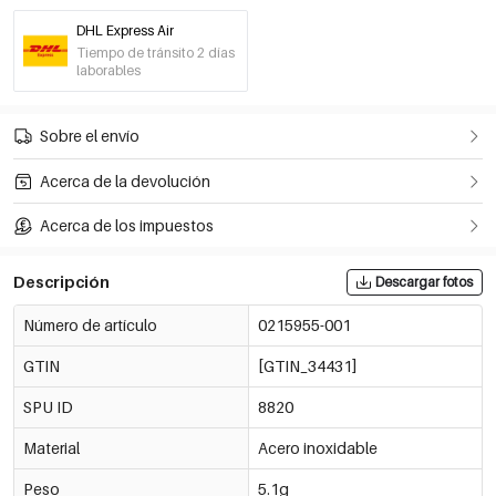
DHL Express Air
Tiempo de tránsito 2 días
laborables
Sobre el envío
Acerca de la devolución
Acerca de los impuestos
Descripción
Descargar fotos
Número de artículo
0215955-001
GTIN
[GTIN_34431]
SPU ID
8820
Material
Acero inoxidable
Peso
5.1g