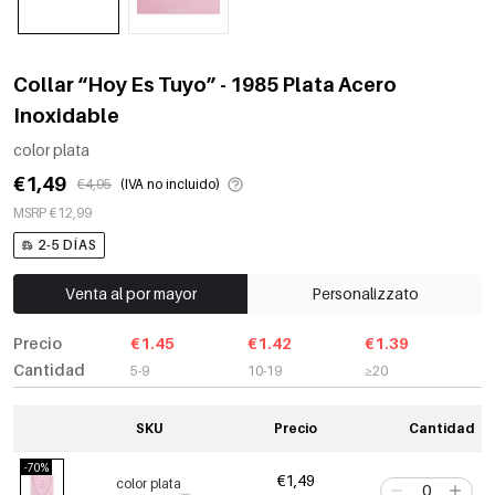
Collar “Hoy Es Tuyo” - 1985 Plata Acero
Inoxidable
color plata
€1,49
€4,95
(IVA no incluido)
MSRP €12,99
2-5 DÍAS
Venta al por mayor
Personalizzato
Precio
€1.45
€1.42
€1.39
Cantidad
5-9
10-19
≥20
SKU
Precio
Cantidad
-70%
€1,49
color plata