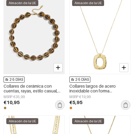
Almacén de la UE
Almacén de la UE
2-5 DÍAS
2-5 DÍAS
Collares de cerámica con
Collares largos de acero
cuentas, rayas, estilo casual,
inoxidable con forma
sencillos, para mujer.
geométrica, sencillos, de la
MSRP €35,99
MSRP €19,99
serie Daily Simple, joyería para
€10,95
€5,95
mujer.
Almacén de la UE
Almacén de la UE