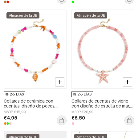
Almacén de la UE
Almacén de la UE
2-5 DÍAS
2-5 DÍAS
Collares de cerámica con
Collares de cuentas de vidrio
cuentas, diseño de peces,
con diseño de estrella de mar,
estilo casual y romántico para
ideales para vacaciones o para
MSRP €15,99
MSRP €20,99
mujer.
disfrutar de la playa. Colección
€4,95
€6,50
romántica para mujer.
Almacén de la UE
Almacén de la UE