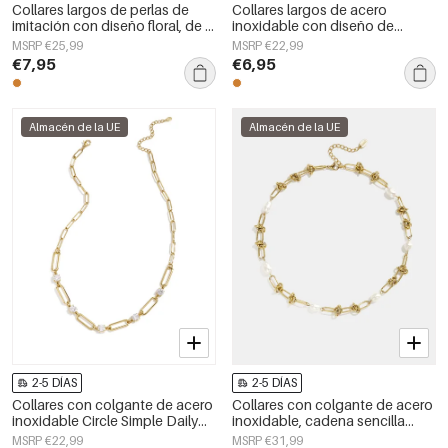
Collares largos de perlas de
Collares largos de acero
imitación con diseño floral, de la
inoxidable con diseño de
serie Sweet Daily Simple para
serpiente, sencillos, de la serie
MSRP €25,99
MSRP €22,99
mujer.
Daily Simple, joyería para mujer.
€7,95
€6,95
Almacén de la UE
Almacén de la UE
2-5 DÍAS
2-5 DÍAS
Collares con colgante de acero
Collares con colgante de acero
inoxidable Circle Simple Daily
inoxidable, cadena sencilla
Simple Series Joyería para mujer
para uso diario, serie sencilla,
MSRP €22,99
MSRP €31,99