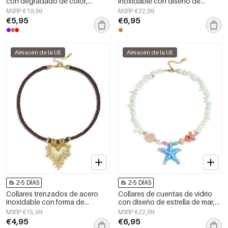
con degradado de color,
inoxidable con diseño de
sencillos para el día a día, de la
animales, sencillos, de la serie
MSRP €19,99
MSRP €22,99
serie Simple. Joyería para mujer.
Daily Simple, joyería para mujer.
€5,95
€6,95
Almacén de la UE
Almacén de la UE
2-5 DÍAS
2-5 DÍAS
Collares trenzados de acero
Collares de cuentas de vidrio
inoxidable con forma de
con diseño de estrella de mar,
corazón, sencillos, de la serie
ideales para vacaciones o para
MSRP €15,99
MSRP €22,99
Daily Simple para mujer.
disfrutar de la playa. Colección
€4,95
€6,95
romántica para mujer.