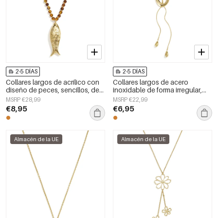
2-5 DÍAS
2-5 DÍAS
Collares largos de acrílico con
Collares largos de acero
diseño de peces, sencillos, de
inoxidable de forma irregular,
la serie Daily Simple, joyería para
sencillos, de la serie Simple
MSRP €28,99
MSRP €22,99
mujer.
Daily para mujer.
€8,95
€6,95
Almacén de la UE
Almacén de la UE