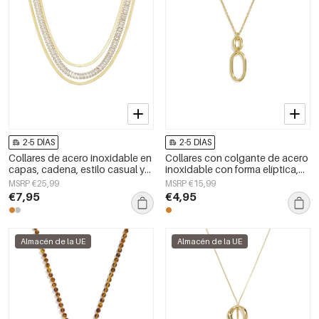
2-5 DÍAS
2-5 DÍAS
Collares de acero inoxidable en
Collares con colgante de acero
capas, cadena, estilo casual y
inoxidable con forma elíptica,
sencillo para uso diario, joyería
sencillos, de la serie Daily
MSRP €25,99
MSRP €15,99
para mujer.
Simple para mujer.
€7,95
€4,95
Almacén de la UE
Almacén de la UE