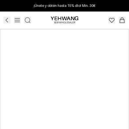
¡Únete y obtén hasta 15% dto! Mín. 30€
B2B WHOLESALER