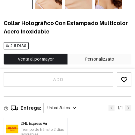
Collar Holográfico Con Estampado Multicolor
Acero Inoxidable
2-5 DÍAS
Venta al por mayor
Personalizzato
ADD
Entrega:
1/1
United States
DHL Express Air
Tiempo de tránsito 2 días
laborables