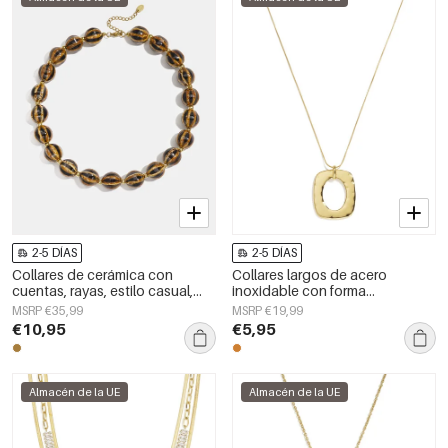
2-5 DÍAS
2-5 DÍAS
Collares de cerámica con
Collares largos de acero
cuentas, rayas, estilo casual,
inoxidable con forma
sencillos, para mujer.
geométrica, sencillos, de la
MSRP €35,99
MSRP €19,99
serie Daily Simple, joyería para
€10,95
€5,95
mujer.
Almacén de la UE
Almacén de la UE