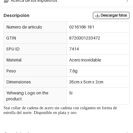
Acerca de los impuestos
Descripción
Descargar fotos
Número de artículo
0216168-181
GTIN
8720301233472
SPU ID
7414
Material
Acero inoxidable
Peso
7.6g
Dimensiones
35cm x 5cm x 2cm
Yehwang Logo on the
Sí
product
Stai
collar de cadena de acero sin cadena con colgantes en forma de
estrella del norte. Disponible en plata y oro.