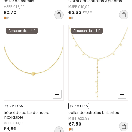
collar de estrella
Collar con estrellas y piedras
MSRP €18,99
MSRP €19,99
€5,75
€5,65
€5,95
Almacén de la UE
Almacén de la UE
2-5 DÍAS
2-5 DÍAS
trébol de collar de acero
collar de estrellas brillantes
inoxidable
MSRP €22,99
MSRP €14,99
€7,50
€4,95