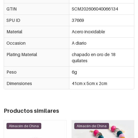
GTIN
SCM202606040066134
SPU ID
37669
Material
Acero inoxidable
Occasion
A diario
Plating Material
chapado en oro de 18
quilates
Peso
6g
Dimensiones
41cm x 5cm x 2cm
Productos similares
Almacén de China
Almacén de China