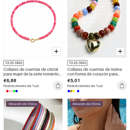
13-25 DÍAS
13-25 DÍAS
Collares de cuentas de cristal
Collares de cuentas de resina
para mujer de la serie romántica
con forma de corazón para
Sweet Beads
mujer de CCB
€6,88
€5,01
Pedido mínimo de 1 ud.
Pedido mínimo de 1 ud.
Almacén de China
Almacén de China