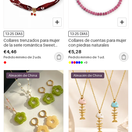
13-25 DÍAS
13-25 DÍAS
Collares trenzados para mujer
Collares de cuentas para mujer
de la serie romántica Sweet
con piedras naturales
Cherry, color dorado.
€4,46
€5,28
Pedido mínimo de 2 uds.
Pedido mínimo de 1 ud.
+9
Almacén de China
Almacén de China