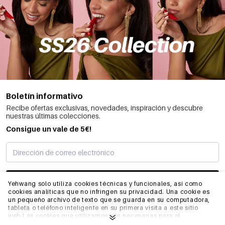
Boletín informativo
Recibe ofertas exclusivas, novedades, inspiración y descubre
nuestras últimas colecciones.
Consigue un vale de 5€!
SUSCRIBIRME
Yehwang solo utiliza cookies técnicas y funcionales, así como
cookies analíticas que no infringen su privacidad. Una cookie es
un pequeño archivo de texto que se guarda en su computadora,
tableta o teléfono inteligente en su primera visita a este sitio
INFORMACIÓN
web.Las cookies que utilizamos son necesarias para el
funcionamiento técnico del sitio web y su facilidad de uso.