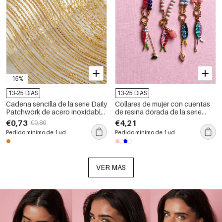
-15%
13-25 DÍAS
13-25 DÍAS
Cadena sencilla de la serie Daily
Collares de mujer con cuentas
Patchwork de acero inoxidable,
de resina dorada de la serie
resistente al agua, color
Romantic Cute Beads Fish
€0,73
€4,21
€0,86
dorado, para mujer.
Pedido mínimo de 1 ud.
Pedido mínimo de 1 ud.
VER MÁS