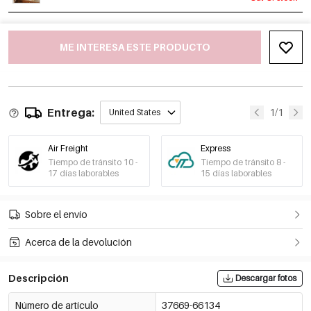
ME INTERESA ESTE PRODUCTO
Entrega:
1/1
United States
Air Freight
Express
Tiempo de tránsito 10 -
Tiempo de tránsito 8 -
17 días laborables
15 días laborables
Sobre el envío
Acerca de la devolución
Descripción
Descargar fotos
Número de artículo
37669-66134