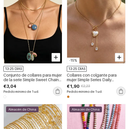
-15%
13-25 DÍAS
13-25 DÍAS
Conjunto de collares para mujer
Collares con colgante para
de la serie Simple Sweet Chain
mujer Simple Series Daily
con forma elíptica, de aleación
Droplet Heart Tassel de acero
€3,04
€1,90
€2,23
y color dorado.
inoxidable, resistentes al agua,
Pedido mínimo de 1 ud.
Pedido mínimo de 1 ud.
color dorado y circonita.
Almacén de China
Almacén de China