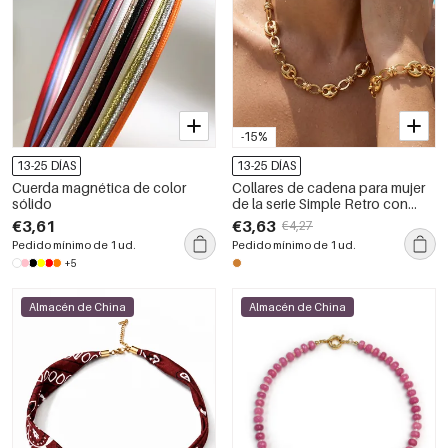
-15%
13-25 DÍAS
13-25 DÍAS
Cuerda magnética de color
Collares de cadena para mujer
sólido
de la serie Simple Retro con
forma irregular y diseño
€3,61
€3,63
€4,27
patchwork, fabricados en acero
Pedido mínimo de 1 ud.
Pedido mínimo de 1 ud.
inoxidable resistente al agua y
+5
color dorado.
Almacén de China
Almacén de China