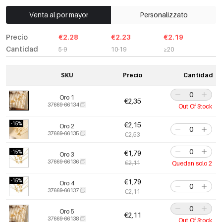
Venta al por mayor
Personalizzato
Precio
€2.28
€2.23
€2.19
Cantidad
5-9
10-19
≥20
SKU
Precio
Cantidad
Oro 1
€2,35
37669-66134
Out Of Stock
-15%
€2,15
Oro 2
37669-66135
€2,53
-15%
€1,79
Oro 3
37669-66136
€2,11
Quedan solo 2
-15%
€1,79
Oro 4
37669-66137
€2,11
Oro 5
€2,11
37669-66138
Out Of Stock