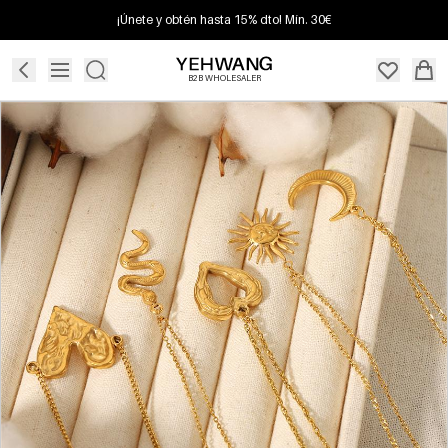
¡Únete y obtén hasta 15% dto! Mín. 30€
B2B WHOLESALER