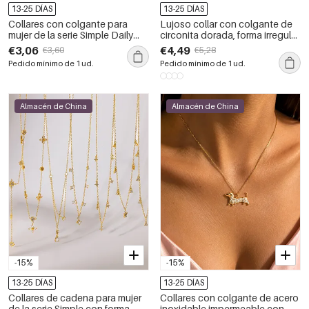
13-25 DÍAS
13-25 DÍAS
Collares con colgante para
Lujoso collar con colgante de
mujer de la serie Simple Daily
circonita dorada, forma irregular
Chain Fish, de acero inoxidable,
y color mixto, de acero
€3,06
€4,49
€3,60
€5,28
resistentes al agua y color
inoxidable, resistente al agua.
Pedido mínimo de 1 ud.
Pedido mínimo de 1 ud.
dorado.
Almacén de China
Almacén de China
-15%
-15%
13-25 DÍAS
13-25 DÍAS
Collares de cadena para mujer
Collares con colgante de acero
de la serie Simple con forma
inoxidable impermeable con