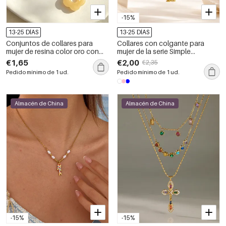
-15%
13-25 DÍAS
13-25 DÍAS
Conjuntos de collares para
Collares con colgante para
mujer de resina color oro con
mujer de la serie Simple
diseño de flor dulce de la serie
Vacation Fish, de acero
€1,65
€2,00
€2,35
romántica
inoxidable, resistentes al agua y
Pedido mínimo de 1 ud.
Pedido mínimo de 1 ud.
color dorado.
Almacén de China
Almacén de China
-15%
-15%