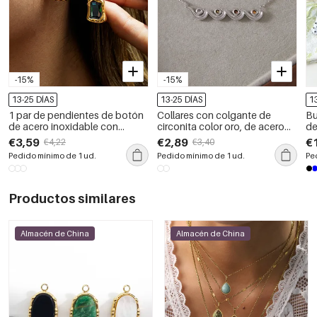
-15%
-15%
13-25 DÍAS
13-25 DÍAS
1
1 par de pendientes de botón
Collares con colgante de
Bu
de acero inoxidable con
circonita color oro, de acero
de
circonitas rectangulares
inoxidable, impermeables y
fl
€3,59
€2,89
€
€4,22
€3,40
radiantes, resistentes al agua y
con forma irregular para mujer.
Pedido mínimo de 1 ud.
Pedido mínimo de 1 ud.
Pe
color dorado para mujer
Productos similares
Almacén de China
Almacén de China