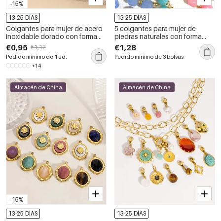
-15%
13-25 DÍAS
13-25 DÍAS
Colgantes para mujer de acero
5 colgantes para mujer de
inoxidable dorado con forma
piedras naturales con forma
irregular policromada,
irregular y color dorado.
€0,95
€1,28
€1,12
resistentes al agua y al
Pedido mínimo de 1 ud.
Pedido mínimo de 3 bolsas
deslustre.
+14
Almacén de China
Almacén de China
-15%
13-25 DÍAS
13-25 DÍAS