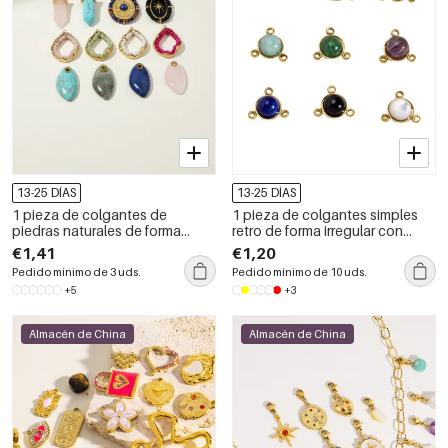
13-25 DÍAS
13-25 DÍAS
1 pieza de colgantes de
1 pieza de colgantes simples
piedras naturales de forma
retro de forma irregular con
irregular para mujer
piedras naturales circulares
€1,41
€1,20
para mujer
Pedido mínimo de 3 uds.
Pedido mínimo de 10 uds.
+5
+3
Almacén de China
Almacén de China