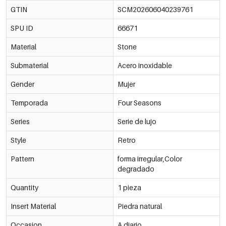
GTIN
SCM202606040239761
SPU ID
66671
Material
Stone
Submaterial
Acero inoxidable
Gender
Mujer
Temporada
Four Seasons
Series
Serie de lujo
Style
Retro
Pattern
forma irregular,Color
degradado
Quantity
1 pieza
Insert Material
Piedra natural
Occasion
A diario