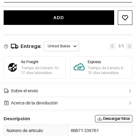
ADD
Entrega:
1/1
United States
Air Freight
Express
Tiempo de tránsito 10 -
Tiempo de tránsito 8 -
17 días laborables
15 días laborables
Sobre el envío
Acerca de la devolución
Descripción
Descargar fotos
Número de artículo
66671-239761