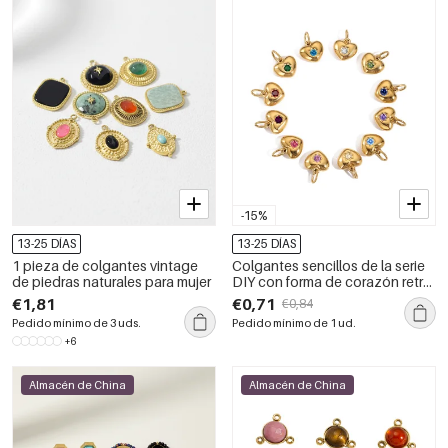
-15%
13-25 DÍAS
13-25 DÍAS
1 pieza de colgantes vintage
Colgantes sencillos de la serie
de piedras naturales para mujer
DIY con forma de corazón retro,
de acero inoxidable, resistentes
€1,81
€0,71
€0,84
al agua y color dorado, para
Pedido mínimo de 3 uds.
Pedido mínimo de 1 ud.
mujer.
+6
Almacén de China
Almacén de China