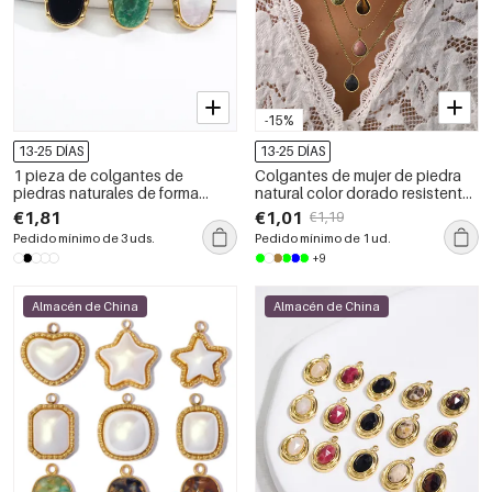
-15%
13-25 DÍAS
13-25 DÍAS
1 pieza de colgantes de
Colgantes de mujer de piedra
piedras naturales de forma
natural color dorado resistente
irregular retro de serie simple
al agua en acero inoxidable con
€1,81
€1,01
€1,19
para mujer
forma de gota
Pedido mínimo de 3 uds.
Pedido mínimo de 1 ud.
+9
Almacén de China
Almacén de China