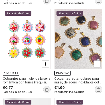
DIY.
Pedido mínimo de 3 uds.
Pedido mínimo de 3 uds.
Almacén de China
Almacén de China
13-25 DÍAS
13-25 DÍAS
Colgantes para mujer de la serie
Colgantes rectangulares para
romántica con forma irregular
mujer, de acero inoxidable color
de flor, acabado dorado y
oro, con piedras naturales.
€0,77
€1,60
esmalte, hechos a mano.
Pedido mínimo de 3 uds.
Pedido mínimo de 3 uds.
Almacén de China
Almacén de China