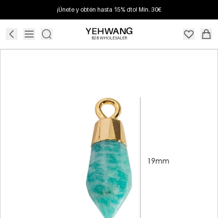
¡Únete y obtén hasta 15% dto! Mín. 30€
B2B WHOLESALER