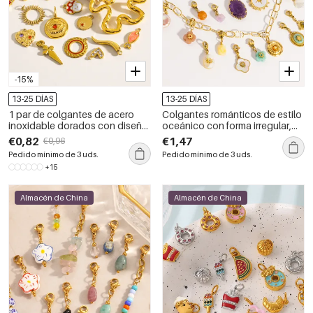
-15%
13-25 DÍAS
13-25 DÍAS
1 par de colgantes de acero
Colgantes románticos de estilo
inoxidable dorados con diseño
oceánico con forma irregular,
geométrico retro de serie simple
piedras naturales y color
€0,82
€1,47
€0,96
para mujer
dorado para mujer.
Pedido mínimo de 3 uds.
Pedido mínimo de 3 uds.
+15
Almacén de China
Almacén de China