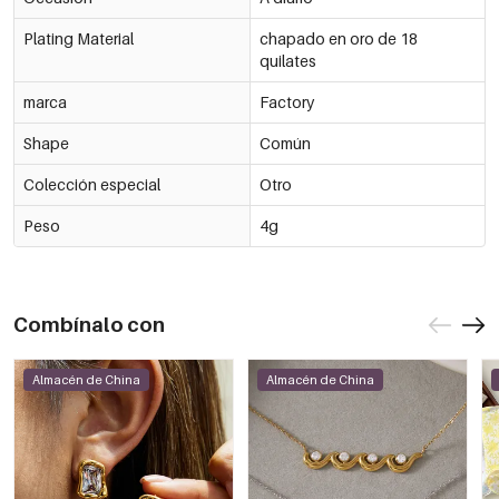
Plating Material
chapado en oro de 18
quilates
marca
Factory
Shape
Común
Colección especial
Otro
Peso
4g
Combínalo con
Almacén de China
Almacén de China