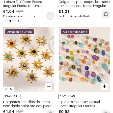
1 pieza DIY Retro Forma
Colgantes para mujer de la serie
Irregular Piedra Natural
romántica, con forma irregular,
Colgantes para Mujer
piedras naturales y color
€1,54
€1,31
€1,81
dorado.
Pedido mínimo de 3 uds.
Pedido mínimo de 3 uds.
+8
Almacén de China
Almacén de China
-15%
13-25 DÍAS
13-25 DÍAS
Colgantes sencillos de acero
1 pieza simple DIY Casual
inoxidable color oro con piedra
Forma irregular Piedras
natural para mujer, de la serie
naturales Colgantes para mujer
€1,54
€0,53
€1,81