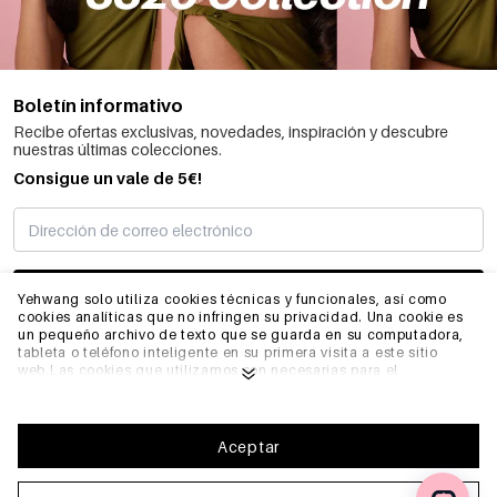
Boletín informativo
Recibe ofertas exclusivas, novedades, inspiración y descubre
nuestras últimas colecciones.
Consigue un vale de 5€!
SUSCRIBIRME
Yehwang solo utiliza cookies técnicas y funcionales, así como
cookies analíticas que no infringen su privacidad. Una cookie es
un pequeño archivo de texto que se guarda en su computadora,
tableta o teléfono inteligente en su primera visita a este sitio
INFORMACIÓN
web.Las cookies que utilizamos son necesarias para el
funcionamiento técnico del sitio web y su facilidad de uso.
Permiten que el sitio web funcione correctamente y recuerden,
por ejemplo, sus preferencias. También nos permiten optimizar
GENERAL
nuestro sitio web.Para garantizar una buena experiencia de
Aceptar
navegación y compra en Yehwang, le recomendamos que acepte
nuestra recopilación y uso de cookies. Puede darse de baja de las
cookies ajustando la configuración de su navegador de internet