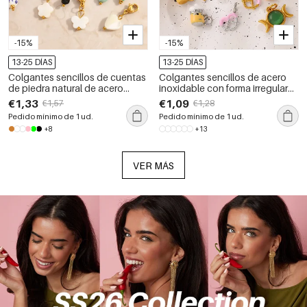
-15%
-15%
13-25 DÍAS
13-25 DÍAS
Colgantes sencillos de cuentas
Colgantes sencillos de acero
de piedra natural de acero
inoxidable con forma irregular
inoxidable, resistentes al agua,
de fruta y diamantes de
€1,33
€1,09
€1,57
€1,28
de color dorado, para mujer.
imitación de color dorado,
Pedido mínimo de 1 ud.
Pedido mínimo de 1 ud.
hechos por uno mismo.
+8
+13
VER MÁS