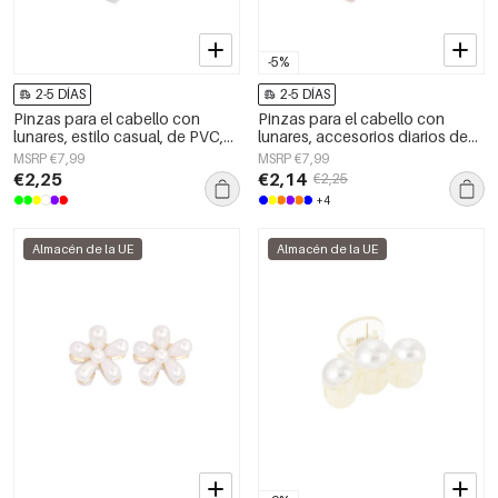
-5%
2-5 DÍAS
2-5 DÍAS
Pinzas para el cabello con
Pinzas para el cabello con
lunares, estilo casual, de PVC,
lunares, accesorios diarios de
accesorios para el día a día.
PVC
MSRP €7,99
MSRP €7,99
€2,25
€2,14
€2,25
+4
Almacén de la UE
Almacén de la UE