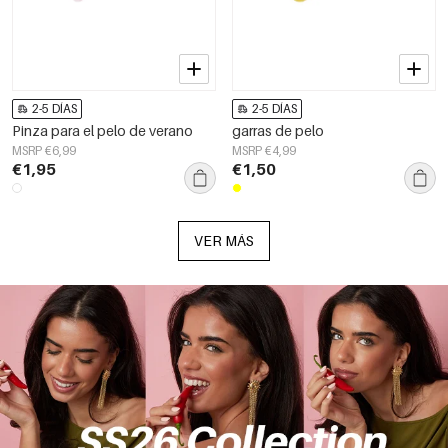
2-5 DÍAS
2-5 DÍAS
Pinza para el pelo de verano
garras de pelo
MSRP €6,99
MSRP €4,99
€1,95
€1,50
VER MÁS