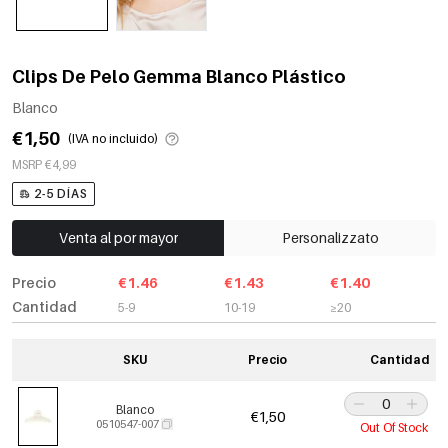
Clips De Pelo Gemma Blanco Plástico
Blanco
€1,50
(IVA no incluido)
MSRP €4,99
2-5 DÍAS
Venta al por mayor
Personalizzato
Precio
€1.46
€1.43
€1.40
Cantidad
5-9
10-19
≥20
SKU
Precio
Cantidad
Blanco
€1,50
0510547-007
Out Of Stock