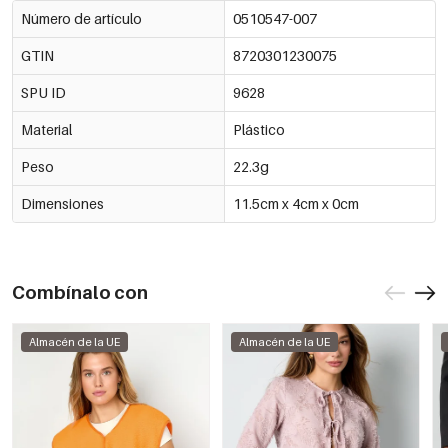
Número de artículo
0510547-007
GTIN
8720301230075
SPU ID
9628
Material
Plástico
Peso
22.3g
Dimensiones
11.5cm x 4cm x 0cm
Combínalo con
Almacén de la UE
Almacén de la UE