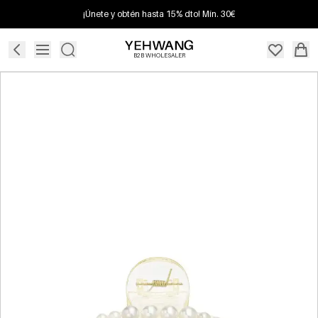
¡Únete y obtén hasta 15% dto! Mín. 30€
B2B WHOLESALER