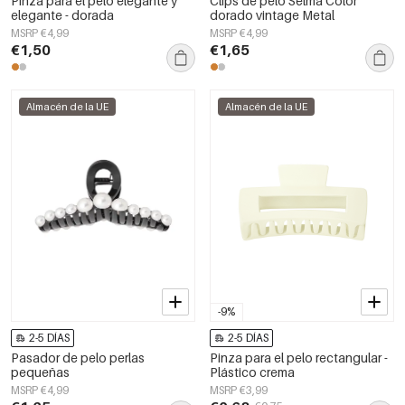
Pinza para el pelo elegante y
Clips de pelo Selma Color
elegante - dorada
dorado vintage Metal
MSRP €4,99
MSRP €4,99
€1,50
€1,65
Almacén de la UE
Almacén de la UE
-9%
2-5 DÍAS
2-5 DÍAS
Pasador de pelo perlas
Pinza para el pelo rectangular -
pequeñas
Plástico crema
MSRP €4,99
MSRP €3,99