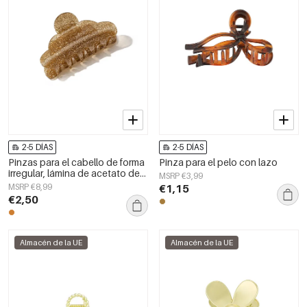
2-5 DÍAS
2-5 DÍAS
Pinzas para el cabello de forma
Pinza para el pelo con lazo
irregular, lámina de acetato de
MSRP €3,99
imitación para uso diario,
MSRP €8,99
€1,15
accesorios diarios
€2,50
Almacén de la UE
Almacén de la UE