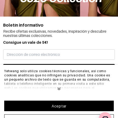
Boletín informativo
Recibe ofertas exclusivas, novedades, inspiración y descubre
nuestras últimas colecciones.
Consigue un vale de 5€!
SUSCRIBIRME
Yehwang solo utiliza cookies técnicas y funcionales, así como
cookies analíticas que no infringen su privacidad. Una cookie es
un pequeño archivo de texto que se guarda en su computadora,
tableta o teléfono inteligente en su primera visita a este sitio
INFORMACIÓN
web.Las cookies que utilizamos son necesarias para el
funcionamiento técnico del sitio web y su facilidad de uso.
Permiten que el sitio web funcione correctamente y recuerden,
por ejemplo, sus preferencias. También nos permiten optimizar
GENERAL
nuestro sitio web.Para garantizar una buena experiencia de
Aceptar
navegación y compra en Yehwang, le recomendamos que acepte
nuestra recopilación y uso de cookies. Puede darse de baja de las
cookies ajustando la configuración de su navegador de internet