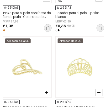
-9%
2-5 DÍAS
2-5 DÍAS
Pinza para el pelo con forma de
Pasador para el pelo 3 perlas
flor de perla - Color dorado
blanco
blanco
MSRP €4,99
MSRP €3,99
€1,35
€0,86
€0,95
Almacén de la UE
Almacén de la UE
2-5 DÍAS
2-5 DÍAS