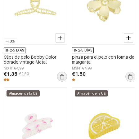
-10%
2-5 DÍAS
2-5 DÍAS
Clips de pelo Bobby Color
pinza para el pelo con forma de
dorado vintage Metal
margarita,
MSRP €4,99
MSRP €4,99
€1,35
€1,50
€1,50
Almacén de la UE
Almacén de la UE