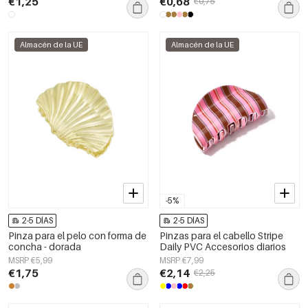
€1,25
€0,68
€0,75
Almacén de la UE
Almacén de la UE
-5%
2-5 DÍAS
2-5 DÍAS
Pinza para el pelo con forma de
Pinzas para el cabello Stripe
concha - dorada
Daily PVC Accesorios diarios
MSRP €5,99
MSRP €7,99
€1,75
€2,14
€2,25