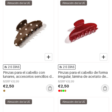
Almacén de la UE
Almacén de la UE
2-5 DÍAS
2-5 DÍAS
Pinzas para el cabello con
Pinzas para el cabello de forma
lunares, accesorios sencillos de
irregular, lámina de acetato de
PVC para uso diario
imitación para uso diario,
MSRP €8,99
MSRP €8,99
accesorios diarios
€2,50
€2,50
Almacén de la UE
Almacén de la UE