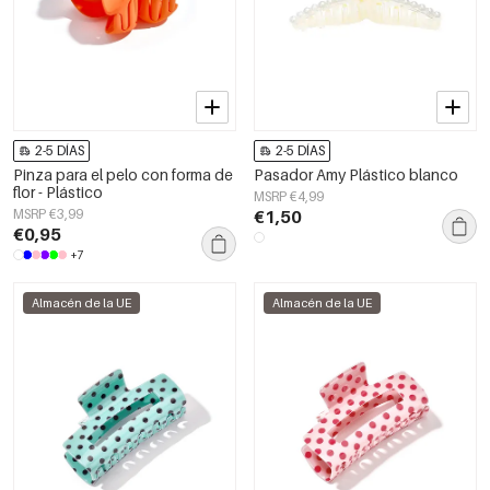
2-5 DÍAS
2-5 DÍAS
Pinza para el pelo con forma de
Pasador Amy Plástico blanco
flor - Plástico
MSRP €4,99
MSRP €3,99
€1,50
€0,95
+7
Almacén de la UE
Almacén de la UE